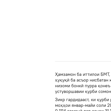
Ҳамзамон ба иттилои БМТ,
ҳуқуқӣ ба асъор нисбатан 
низоми бонкӣ пурра қонеъ 
устуворшавии қурби сомон
Зикр гардидааст, ки қурби
моҳҳои январ-майи соли 20
0,1114 сомонӣ дар санаи 31