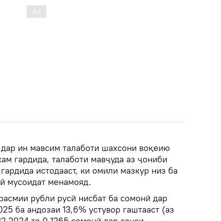
 дар ин мавсим талаботи шахсони воқеию
кам гардида, талаботи мавҷуда аз ҷониби
гардида истодааст, ки омили мазкур низ ба
ӣ мусоидат менамояд.
 расмии рубли русӣ нисбат ба сомонӣ дар
25 ба андозаи 13,6% устувор гаштааст (аз
.12.2024 то 0,1265 сомонӣ дар санаи