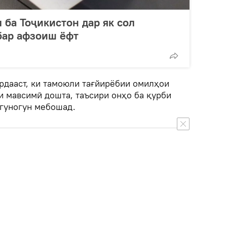
 ба Тоҷикистон дар як сол
бар афзоиш ёфт
рдааст, ки тамоюли тағйирёбии омилҳои
и мавсимӣ дошта, таъсири онҳо ба қурби
 гуногун мебошад.