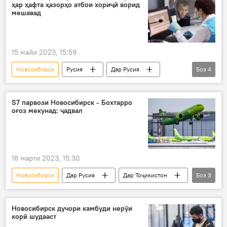
ҳар ҳафта ҳазорҳо атбои хориҷӣ ворид
Давлатшоҳ Гулмаҳмадзода
мешавад
15 майи 2023, 15:59
Новосибирск
Русия
Дар Русия
Боз
4
ҳамкорӣ
муҳоҷирони корӣ
Муҳоҷират
хориҷӣ
S7 парвози Новосибирск - Бохтарро
оғоз мекунад: ҷадвал
18 марти 2023, 15:30
Новосибирск
Дар Русия
Дар Тоҷикистон
Боз
3
Нақлиёт
Парвоз
Бохтар
Новосибирск дучори камбуди нерӯи
корӣ шудааст