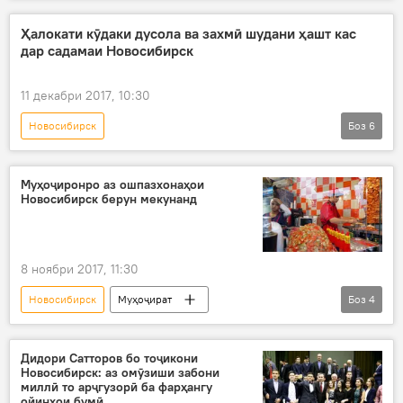
Рӯйдод, ҷиноят ва ҳолатҳои фавқулода
Дар ҷаҳон
Ҳамаи хабарҳо
Ҳалокати кӯдаки дусола ва захмӣ шудани ҳашт кас
дар садамаи Новосибирск
Дар Русия
Муҳоҷират
11 декабри 2017, 10:30
Новосибирск
Боз
6
Рӯйдод, ҷиноят ва ҳолатҳои фавқулода
Дар ҷаҳон
Ҳамаи хабарҳо
садама
Муҳоҷиронро аз ошпазхонаҳои
Новосибирск берун мекунанд
ҳалокати духтарчаи дусола
Дар Русия
8 ноябри 2017, 11:30
Новосибирск
Муҳоҷират
Боз
4
Осиёи Марказӣ
Ҳамаи хабарҳо
маҳдудият
қонун
Дидори Сатторов бо тоҷикони
Новосибирск: аз омӯзиши забони
фурӯшу пухтани ғизо
миллӣ то арҷгузорӣ ба фарҳангу
ойинҳои бумӣ