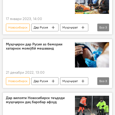
17 январи 2023, 14:00
Новосибирск
Дар Русия
Муҳоҷират
Боз
3
кор
меҳнат
қувва
Муҳоҷирон дар Русия аз бемории
хатарнок моякӯбӣ мешаванд
21 декабри 2022, 13:00
Новосибирск
Дар Русия
Муҳоҷират
Боз
3
бемор
сироят
сурхак
Дар вилояти Новосибирск теъдоди
муҳоҷирон даҳ баробар афзуд