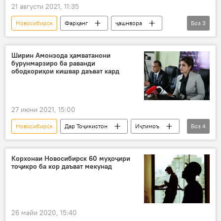
21 августи 2021, 11:35
Новосибирск
Фарҳанг
ҷашнвора
Боз
3
филм
Синамо
Дар Русия
Ширин Амонзода ҳамватанони
бурунмарзиро ба раванди
ободкориҳои кишвар даъват кард
27 июни 2021, 15:00
Новосибирск
Дар Тоҷикистон
Иҷтимоъ
Боз
4
Муҳоҷират
даъват
кишвар
ободкорӣ
Корхонаи Новосибирск 60 муҳоҷири
тоҷикро ба кор даъват мекунад
26 майи 2020, 15:40