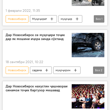
1 феврали 2022, 11:35
Новосибирск
Муҳоҷират
муҳоҷир
Боз
1
Дар Русия
Дар Новосибирск се муҳоҷири тоҷик
дар як мошини иҷора зинда сӯхтанд
18 сентябри 2021, 10:22
Новосибирск
садама
муҳоҷирин
Боз
2
тоҷик
Дар Русия
Дар Новосибирск нахустин ҷашнвораи
синамои тоҷик баргузор мешавад