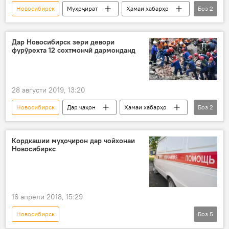
Новосибирск
Муҳоҷират
Ҳамаи хабарҳо
Боз
2
Осиёи Марказӣ
кор
Дар Новосибирск зери девори
фурӯрехта 12 сохтмончӣ дармонданд
28 августи 2019, 13:20
Новосибирск
Дар ҷаҳон
Ҳамаи хабарҳо
Боз
2
Рӯйдод, ҷиноят ва ҳолатҳои фавқулода
КҲФ
Кордкашии муҳоҷирон дар чойхонаи
Новосибиркс
16 апрели 2018, 15:29
Новосибирск
Боз
5