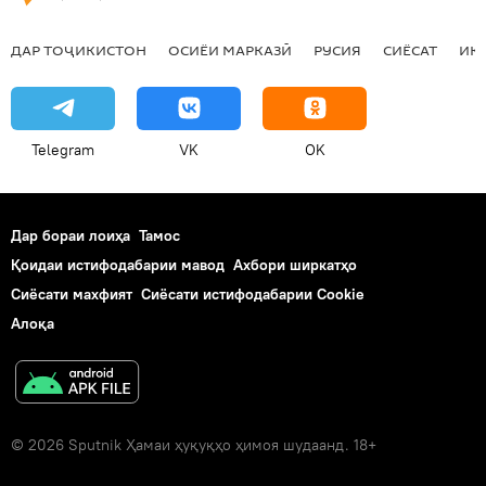
ДАР ТОҶИКИСТОН
ОСИЁИ МАРКАЗӢ
РУСИЯ
СИЁСАТ
ИҚ
Telegram
VK
OK
Дар бораи лоиҳа
Тамос
Қоидаи истифодабарии мавод
Ахбори ширкатҳо
Сиёсати махфият
Сиёсати истифодабарии Cookie
Алоқа
© 2026 Sputnik Ҳамаи ҳуқуқҳо ҳимоя шудаанд. 18+