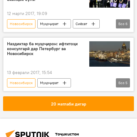
12 марти 2017, 19:09
Новосибирск
Муҳоҷират
Сиёсат
Боз
6
Иҷтимоъ
Ҳамаи хабарҳо
Имомуддин Сатторов
Сафорати ҶТ дар ФР
Наздиктар ба муҳоҷирон: ифтитоҳи
консулгарӣ дар Петербург ва
вохӯрӣ
мулоқот
Новосибирск
13 феврали 2017, 15:54
Новосибирск
Муҳоҷират
Боз
5
Осиёи Марказӣ
Иҷтимоъ
Ҳамаи хабарҳо
Санкт-Петербург
20 матлаби дигар
ифтитоҳи консулгарӣ
Дар Русия
Тоҷикистон