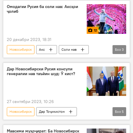
Омодагии Русия ба соли нав: Аксҳои
ҷолиб
12
20 декабри 2023, 18:31
Новосибирск
Акс
Соли нав
Боз
3
Маскав
омодагиҳо
ҷашн
Дар Новосибирски Русия консули
генералии нав таъйин шуд: Ӯ кист?
27 сентябри 2023, 10:26
Новосибирск
Дар Тоҷикистон
Боз
5
губернатор
мулоқот
сафир
консули фахрӣ
таъйин
Мавсими муҳоҷират: Ба Новосибирск