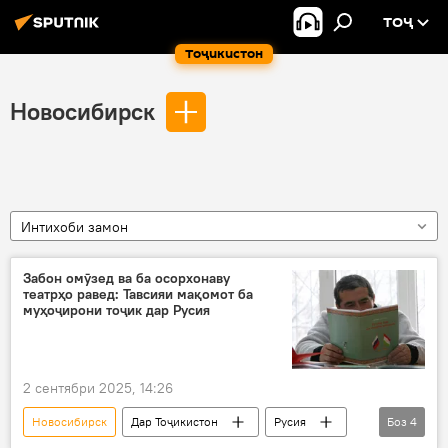
ТОҶ
Тоҷикистон
Новосибирск
Интихоби замон
Забон омӯзед ва ба осорхонаву
театрҳо равед: Тавсияи мақомот ба
муҳоҷирони тоҷик дар Русия
2 сентябри 2025, 14:26
Новосибирск
Дар Тоҷикистон
Русия
Боз
4