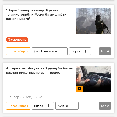
Дар Русия
Муҳоҷират
мақомот
забономӯзӣ
“Ворух” канор намонд: Кӯмаки
тоҷикистониёни Русия ба амалиёти
вижаи низомӣ
Эксклюзив
Новосибирск
Дар Тоҷикистон
Ворух
Боз
4
тоҷикон
амалиёти вижа
Украина
ҷамъияти тоҷикон
Алтернатив: Чигуна аз Хуҷанд ба Русия
рафтан имконпазир аст – видео
11 январи 2025, 16:32
Новосибирск
Видео
Хуҷанд
Боз
2
автобус
Нақлиёт