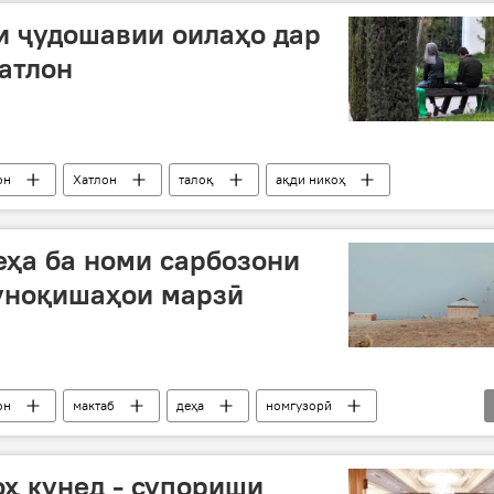
и ҷудошавии оилаҳо дар
Хатлон
он
Хатлон
талоқ
ақди никоҳ
деҳа ба номи сарбозони
уноқишаҳои марзӣ
он
мактаб
деҳа
номгузорӣ
тон
ҳ кунед - супориши