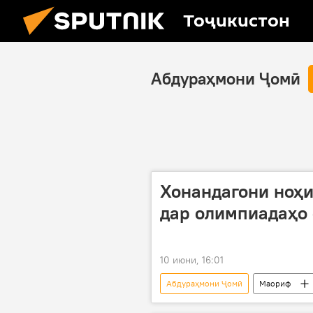
Тоҷикистон
Абдураҳмони Ҷомӣ
Хонандагони ноҳ
дар олимпиадаҳо 
10 июни, 16:01
Абдураҳмони Ҷомӣ
Маориф