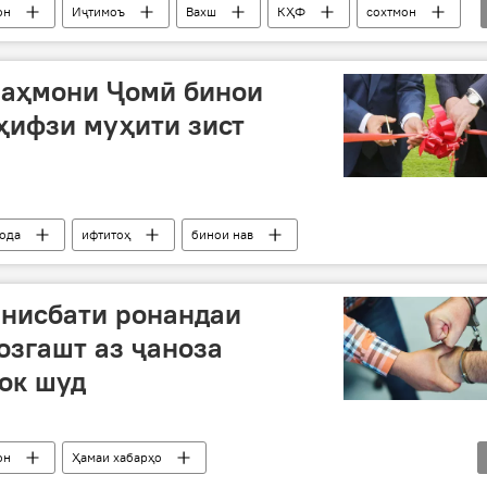
он
Иҷтимоъ
Вахш
КҲФ
сохтмон
раҳмони Ҷомӣ бинои
ҳифзи муҳити зист
ода
ифтитоҳ
бинои нав
 нисбати ронандаи
озгашт аз ҷаноза
лок шуд
он
Ҳамаи хабарҳо