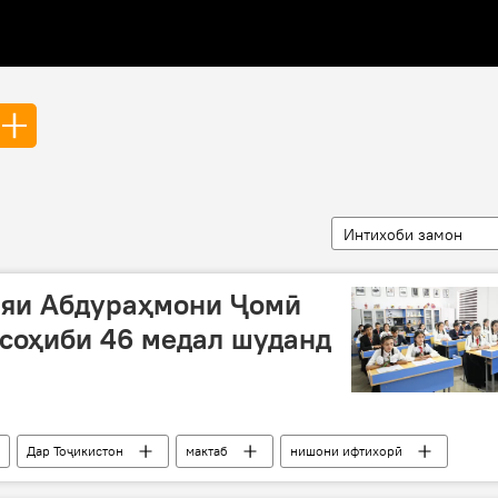
Интихоби замон
ияи Абдураҳмони Ҷомӣ
соҳиби 46 медал шуданд
Дар Тоҷикистон
мактаб
нишони ифтихорӣ