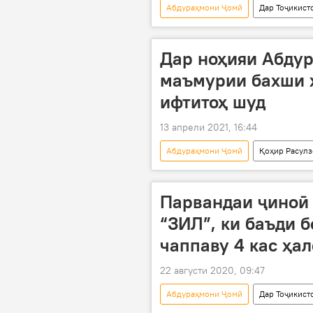
Абдураҳмони Ҷомӣ
Дар Тоҷикист
осебдидагон
Дар ноҳияи Абду
маъмурии бахши 
ифтитоҳ шуд
13 апрели 2021, 16:44
Абдураҳмони Ҷомӣ
Қоҳир Расулз
Парвандаи ҷиноӣ
“ЗИЛ”, ки баъди б
чаппаву 4 кас ҳа
22 августи 2020, 09:47
Абдураҳмони Ҷомӣ
Дар Тоҷикист