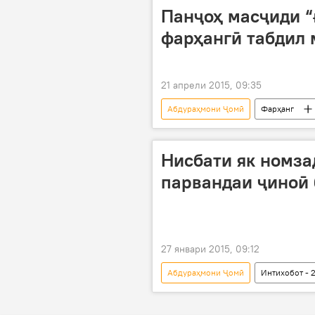
Панҷоҳ масҷиди “
фарҳангӣ табдил
21 апрели 2015, 09:35
Абдураҳмони Ҷомӣ
Фарҳанг
Фахриддин Ғафуров
Раҳмат
ҷамоати деҳоти "Каленин"
и
Нисбати як номза
намозгузорӣ
парвандаи ҷиноӣ 
27 январи 2015, 09:12
Абдураҳмони Ҷомӣ
Интихобот - 
Ҳамаи хабарҳо
Фирдавс Со
интихобот
номзадӣ