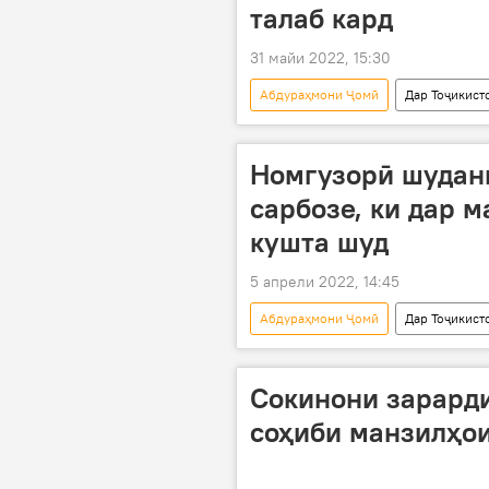
талаб кард
31 майи 2022, 15:30
Абдураҳмони Ҷомӣ
Дар Тоҷикист
Рӯйдод, ҷиноят ва ҳолатҳои фавқуло
Номгузорӣ шудан
сарбозе, ки дар 
кушта шуд
5 апрели 2022, 14:45
Абдураҳмони Ҷомӣ
Дар Тоҷикист
Вазъ дар марзи Тоҷикистону Қирғизи
Сокинони зарард
соҳиби манзилҳо