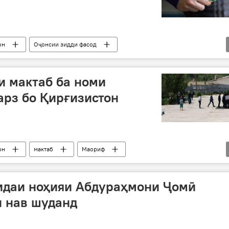
он
Оҷонсии зидди фасод
да
и мактаб ба номи
марз бо Қирғизистон
он
мактаб
Маориф
стон
идаи ноҳияи Абдураҳмони Ҷомӣ
и нав шуданд