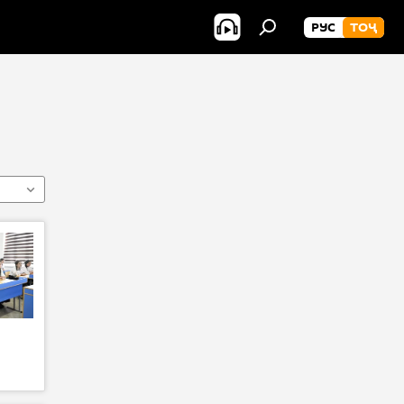
РУС
ТОҶ