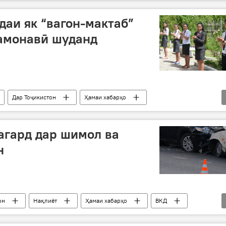
да
парвандаи ҷиноӣ
даи як “вагон-мактаб”
замонавӣ шуданд
Дар Тоҷикистон
Ҳамаи хабарҳо
иси мактаб
мактаб-вагон
агард дар шимол ва
н
он
Нақлиёт
Ҳамаи хабарҳо
ВКД
ҳрвандон
даргузашт