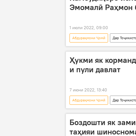
Эмомалӣ Раҳмон 
1 июли 2022, 09:00
Абдураҳмони Ҷомӣ
Дар Тоҷикист
Эмомалӣ Раҳмон
Иқтисод
Ҳукми як корманд
и пули давлат
7 июни 2022, 13:40
Абдураҳмони Ҷомӣ
Дар Тоҷикист
Додситонии кулл
Боздошти як зами
таҳияи шиносном