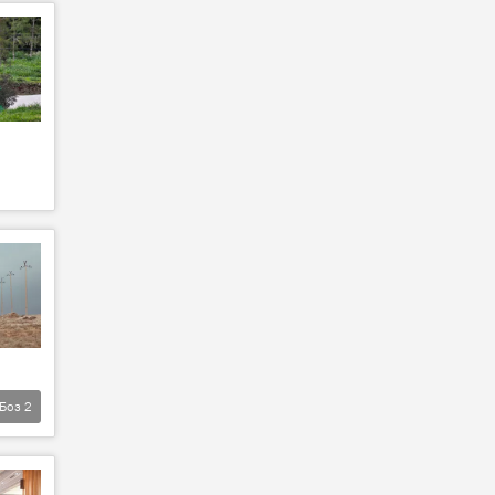
Боз
2