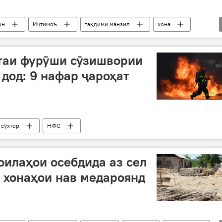
он
Иҷтимоъ
тақдими манзил
хона
таи фурӯши сӯзишвории
 дод: 9 нафар ҷароҳат
сӯхтор
НФС
оилаҳои осебдида аз сел
а хонаҳои нав медароянд