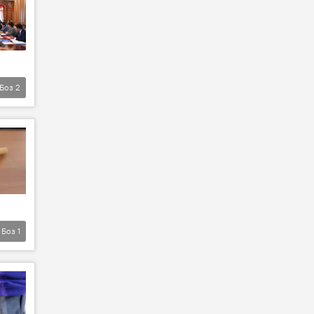
Боз
2
Боз
1