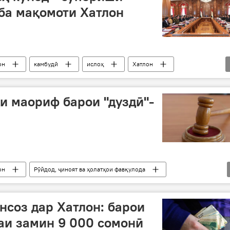
ба мақомоти Хатлон
он
камбудӣ
ислоҳ
Хатлон
и маориф барои "дуздӣ"-
он
Рӯйдод, ҷиноят ва ҳолатҳои фавқулода
нсоз дар Хатлон: барои
аи замин 9 000 сомонӣ