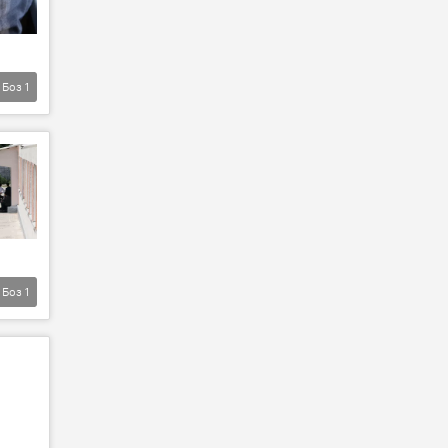
Боз
1
Боз
1