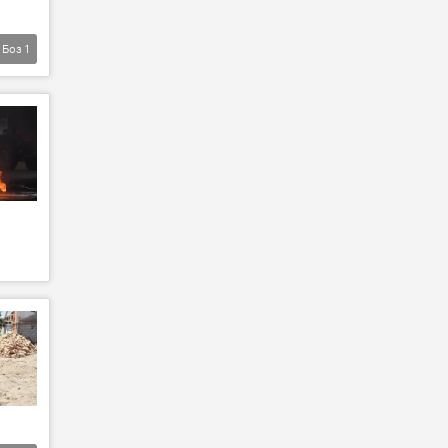
Боз
1