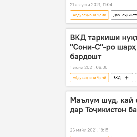
21 августи 2021, 11:04
Абдураҳмони Ҷомӣ
Дар Тоҷикист
манзил
ВКД таркиши нуқ
"Сони-С"-ро шарҳ
бардошт
1 июни 2021, 09:30
Абдураҳмони Ҷомӣ
ВКД
Маълум шуд, кай 
дар Тоҷикистон б
26 майи 2021, 18:15