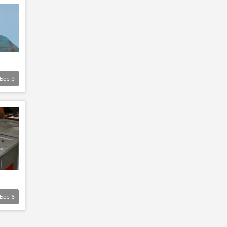
Боз
9
Боз
6