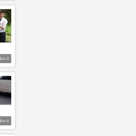
Боз
3
Боз
4