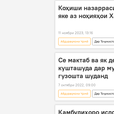
Коҳиши назаррас
яке аз ноҳияҳои 
11 ноябри 2023, 13:16
Абдураҳмони Ҷомӣ
Дар Тоҷикист
Се мактаб ва як 
кушташуда дар м
гузошта шуданд
7 октябри 2022, 09:00
Абдураҳмони Ҷомӣ
Дар Тоҷикист
муноқишаи марзӣ
Қирғизис
Камбудиҳоро исло