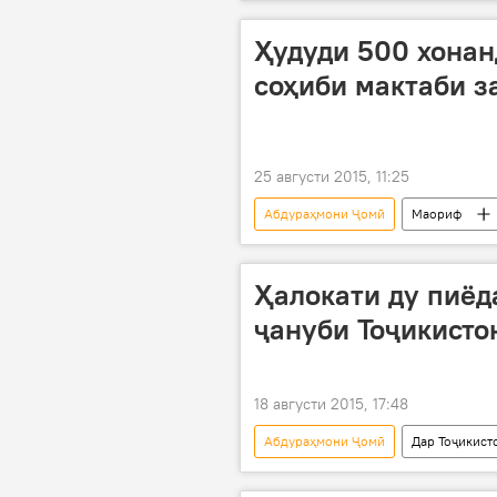
Рӯйдод, ҷиноят ва ҳолатҳои фавқуло
Ҳудуди 500 хонан
соҳиби мактаби 
25 августи 2015, 11:25
Абдураҳмони Ҷомӣ
Маориф
Тӯйчибой Маҳмадёров
таъс
Ҳалокати ду пиёд
ҷануби Тоҷикисто
18 августи 2015, 17:48
Абдураҳмони Ҷомӣ
Дар Тоҷикист
садама
нақлиёт
ша