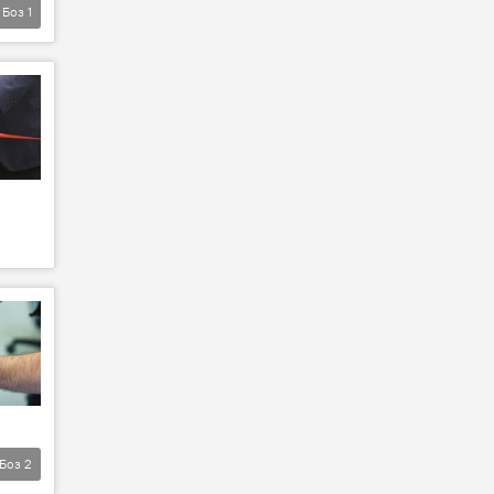
Боз
1
Боз
2