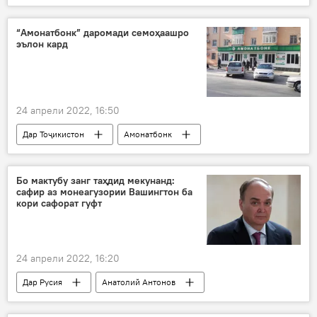
узв
мероси фарҳангӣ
“Амонатбонк” даромади семоҳаашро
эълон кард
24 апрели 2022, 16:50
Дар Тоҷикистон
Амонатбонк
фоида
Иқтисод
бонк
молия
Бо мактубу занг таҳдид мекунанд:
сафир аз монеагузории Вашингтон ба
кори сафорат гуфт
24 апрели 2022, 16:20
Дар Русия
Анатолий Антонов
Сиёсат
Амрико