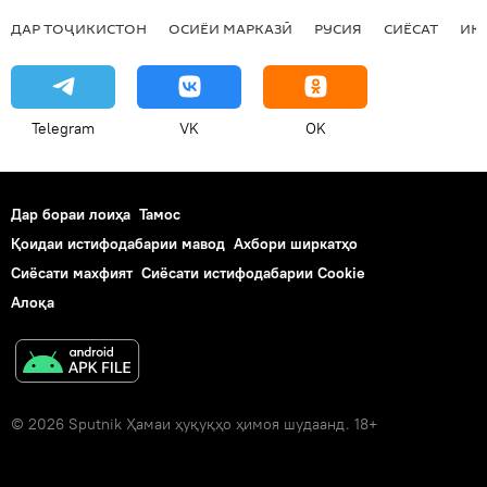
ДАР ТОҶИКИСТОН
ОСИЁИ МАРКАЗӢ
РУСИЯ
СИЁСАТ
ИҚ
Telegram
VK
OK
Дар бораи лоиҳа
Тамос
Қоидаи истифодабарии мавод
Ахбори ширкатҳо
Сиёсати махфият
Сиёсати истифодабарии Cookie
Алоқа
© 2026 Sputnik Ҳамаи ҳуқуқҳо ҳимоя шудаанд. 18+