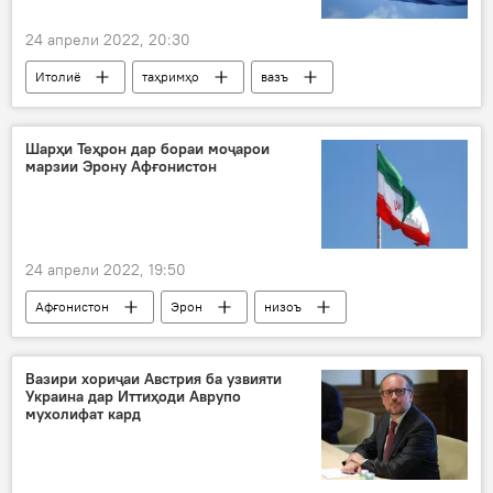
24 апрели 2022, 20:30
Итолиё
таҳримҳо
вазъ
Иқтисод
Дар Русия
Аврупо
Дар ҷаҳон
Украина
Шарҳи Теҳрон дар бораи моҷарои
марзии Эрону Афғонистон
24 апрели 2022, 19:50
Афғонистон
Эрон
низоъ
марз
баҳси марзӣ
Вазири хориҷаи Австрия ба узвияти
Украина дар Иттиҳоди Аврупо
мухолифат кард