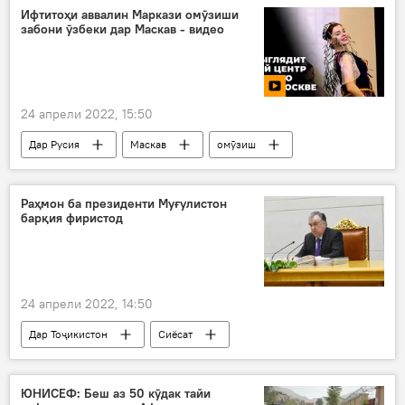
Ифтитоҳи аввалин Маркази омӯзиши
забони ӯзбеки дар Маскав - видео
24 апрели 2022, 15:50
Дар Русия
Маскав
омӯзиш
забони узбекӣ
Видео
Раҳмон ба президенти Муғулистон
барқия фиристод
24 апрели 2022, 14:50
Дар Тоҷикистон
Сиёсат
Эмомалӣ Раҳмон
Муғулистон
барқия
ЮНИСЕФ: Беш аз 50 кӯдак тайи