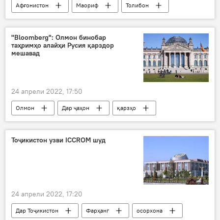
Афғонистон
Маориф
Толибон
"Bloomberg": Олмон бинобар
таҳримҳо алайҳи Русия қарздор
мешавад
24 апрели 2022, 17:50
Олмон
Дар ҷаҳон
қарзҳо
Ҳукумат
таҳрим
Дар Русия
Тоҷикистон узви ICCROM шуд
24 апрели 2022, 17:20
Дар Тоҷикистон
Фарҳанг
осорхона