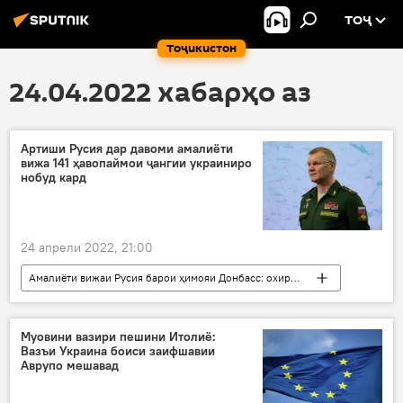
ТОҶ
Тоҷикистон
24.04.2022 хабарҳо аз
Артиши Русия дар давоми амалиёти
вижа 141 ҳавопаймои ҷангии украиниро
нобуд кард
24 апрели 2022, 21:00
Амалиёти вижаи Русия барои ҳимояи Донбасс: охирин хабарҳо
Дар Русия
ҳавопаймо
чархбол
нобуд
артиши Русия
Украина
Муовини вазири пешини Итолиё:
Вазъи Украина боиси заифшавии
Аврупо мешавад