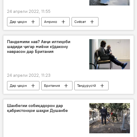
24 апрели 2022, 11:55
Дар ҷаҳон
Амрико
Сиёсат
Украина
Пандемияи нав? Авҷи илтиҳоби
шадиди ҷигар миёни кӯдакону
наврасон дар Британия
24 апрели 2022, 11:23
Дар ҷаҳон
Британия
Тандурустӣ
Шанбегии собиқадорон дар
қабристонҳои шаҳри Душанбе