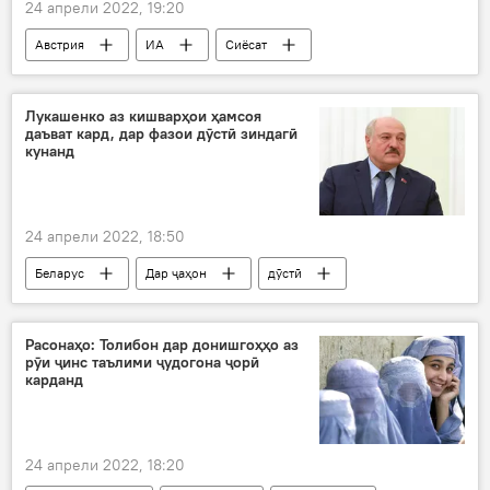
24 апрели 2022, 19:20
Австрия
ИА
Сиёсат
Украина
Лукашенко аз кишварҳои ҳамсоя
даъват кард, дар фазои дӯстӣ зиндагӣ
кунанд
24 апрели 2022, 18:50
Беларус
Дар ҷаҳон
дӯстӣ
Александр Лукашенко
ҳамсоя
Расонаҳо: Толибон дар донишгоҳҳо аз
рӯи ҷинс таълими ҷудогона ҷорӣ
карданд
24 апрели 2022, 18:20