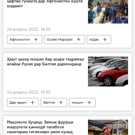
ҳафтаи гузашта дар Афғонистон кушта
шудааст
24 апрели 2022, 14:20
Афғонистон
Осиёи Марказӣ
кӯдак
кушта
захмӣ
ЮНИСЕФ
Ҳашт ҳазор мошин бар асари таҳримҳо
алайҳи Русия дар Белгия дармонданд
24 апрели 2022, 13:50
Дар ҷаҳон
Белгия
мошин
Иқтисод
Дар Русия
Мақомоти Хуҷанд: Зимни фурӯши
маҳсулоти қаннодӣ талаботи
санитарию гигиениро риоя кунед