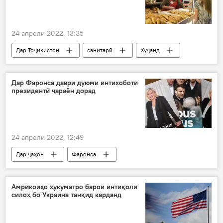
24 апрели 2022, 13:35
Дар Тоҷикистон
санитарӣ
Хуҷанд
мақомот
бозор
Дар Фаронса даври дуюми интихоботи
президентӣ ҷараён дорад
24 апрели 2022, 12:49
Дар ҷаҳон
Фаронса
Интихоботи президентӣ
Сиёсат
Амрикоиҳо ҳукуматро барои интиқоли
силоҳ бо Украина танқид карданд