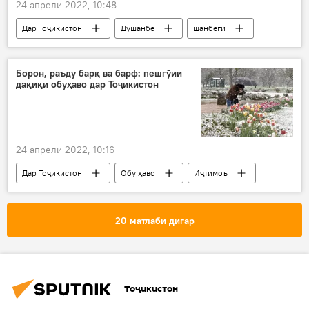
24 апрели 2022, 10:48
Дар Тоҷикистон
Душанбе
шанбегӣ
Иҷтимоъ
Борон, раъду барқ ва барф: пешгӯии
дақиқи обуҳаво дар Тоҷикистон
24 апрели 2022, 10:16
Дар Тоҷикистон
Обу ҳаво
Иҷтимоъ
20 матлаби дигар
Тоҷикистон