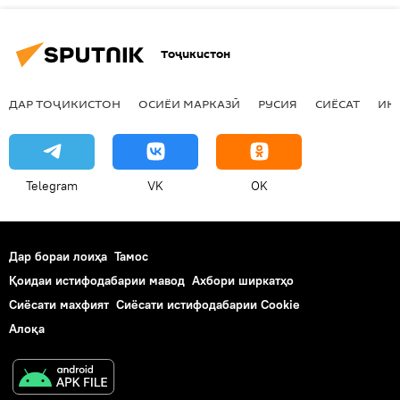
Тоҷикистон
ДАР ТОҶИКИСТОН
ОСИЁИ МАРКАЗӢ
РУСИЯ
СИЁСАТ
ИҚ
Telegram
VK
OK
Дар бораи лоиҳа
Тамос
Қоидаи истифодабарии мавод
Ахбори ширкатҳо
Сиёсати махфият
Сиёсати истифодабарии Cookie
Алоқа