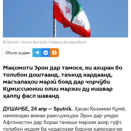
©
Sputnik
/ Антон Быстров
/
Гузариш ба медиабонк
Обуна шудан
Мақомоти Эрон дар тамосе, ки ахиран бо
толибон доштаанд, таъкид кардаанд,
масъалаҳои марзӣ бояд дар чорчӯби
Кумиссиюнии олии марзии ду кишвар
ҳаллу фасл шаванд
ДУШАНБЕ, 24 апр — Sputnik.
Ҳасан Козимии Қумӣ,
намояндаи вижаи раисҷумҳури Эрон дар умури
Афғонистон дар бораи таниши марзии ахир гуфт,
толибон иқдом ба ҷодасозии бидуни ҳамоҳангии