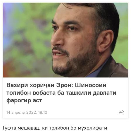
Вазири хориҷаи Эрон: Шиносоии
толибон вобаста ба ташкили давлати
фарогир аст
14 апрели 2022, 18:10
Гуфта мешавад, ки толибон бо мухолифати