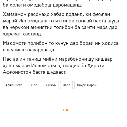
ба ҳолати омодабош даромаданд.
Ҳамзамон расонаҳо хабар доданд, ки феълан
марзӣ Исломқаъла то иттилои сонавӣ баста шуда
ва нерӯҳои амниятии толибон ба самти марз дар
ҳаракат ҳастанд.
Мақомоти толибон то кунун дар бораи ин ҳодиса
вокунише накардаанд.
Пас аз ин таниш миёни марзбонони ду кишвар
ҳоло марзи Исломқаъла, наздик ба Ҳироти
Афғонистон баста шудааст.
Афғонистон
Эрон
низоъ
марз
баҳси марзӣ