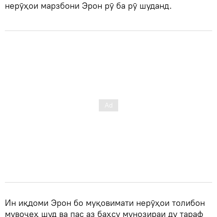
нерӯҳои марзбони Эрон рӯ ба рӯ шуданд.
Ин иқдоми Эрон бо муқовимати нерӯҳои толибон
мувоҷеҳ шуд ва пас аз баҳсу мунозираи ду тараф