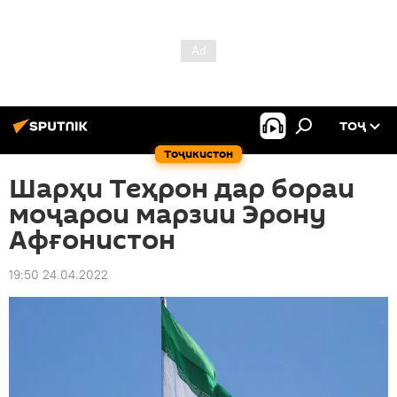
ТОҶ
Тоҷикистон
Шарҳи Теҳрон дар бораи
моҷарои марзии Эрону
Афғонистон
19:50 24.04.2022