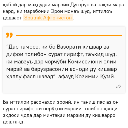
қаблӣ дар маҳдудаи марзии Дуғорун ва нақзи марз
кард, ки марзбонии Эрон монеъ шуд, иттилоъ
додааст
Sputnik Афғонистон
.
“Дар тамосе, ки бо Вазорати кишвар ва
дифои толибон сурат гирифт, таъкид шуд,
ки мавзуъ дар чорчӯби Комиссиюни олии
марзӣ ва барузрасонии асноди ду кишвар
ҳаллу фасл шавад”, афзуд Козимии Қумӣ.
Ба иттилои расонаҳои эронӣ, ин таниш пас аз он
сурат гирифт, ки нерӯҳои марзии толибон қасди
эҳдоси ҷода дар минтақаи марзии ду кишварро
доштанд.