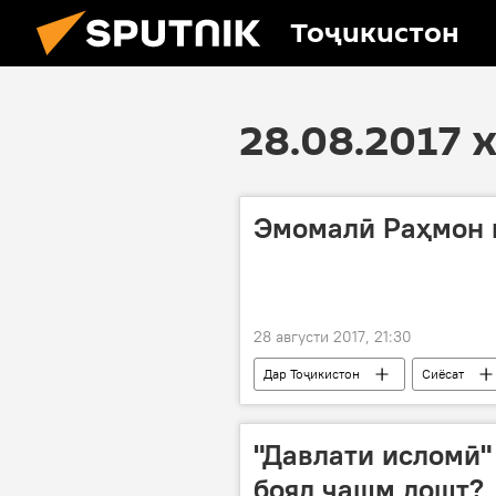
Тоҷикистон
28.08.2017 
Эмомалӣ Раҳмон 
28 августи 2017, 21:30
Дар Тоҷикистон
Сиёсат
қонунгузорӣ
Қонуни танзи
"Давлати исломӣ"
бояд чашм дошт?