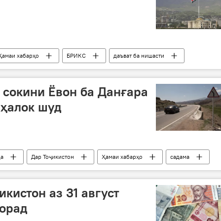
Ҳамаи хабарҳо
БРИКС
даъват ба нишасти
истон
 сокини Ёвон ба Данғара
 ҳалок шуд
да
Дар Тоҷикистон
Ҳамаи хабарҳо
садама
кистон аз 31 август
рорад