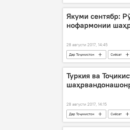
консерт
Якуми сентябр: Р
нофармонии шаҳ
28 августи 2017, 14:45
Дар Тоҷикистон
Сиёсат
Ҷовид Муқим
Исмоил Файз
нофармонии маданӣ
Туркия ва Тоҷики
шаҳрвандонашонр
28 августи 2017, 14:15
Дар Тоҷикистон
Сиёсат
баррасӣ
мушкилот