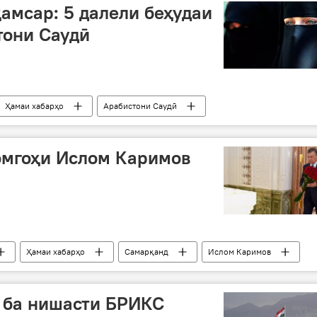
ҳамсар: 5 далели беҳудаи
тони Саудӣ
Ҳамаи хабарҳо
Арабистони Саудӣ
омгоҳи Ислом Каримов
Ҳамаи хабарҳо
Самарқанд
Ислом Каримов
оромгоҳ
гулдаста
 ба нишасти БРИКС