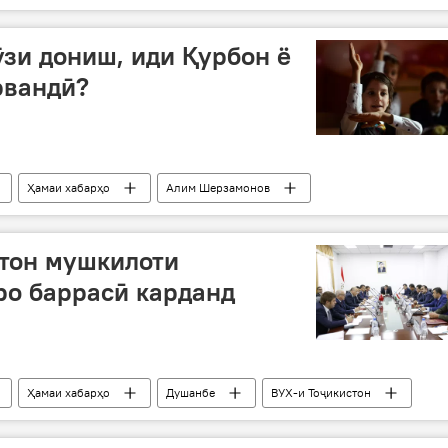
ӯзи дониш, иди Қурбон ё
рвандӣ?
Ҳамаи хабарҳо
Алим Шерзамонов
изода
Рӯзи дониш
иди Қурбон
стон мушкилоти
о баррасӣ карданд
Ҳамаи хабарҳо
Душанбе
ВУХ-и Тоҷикистон