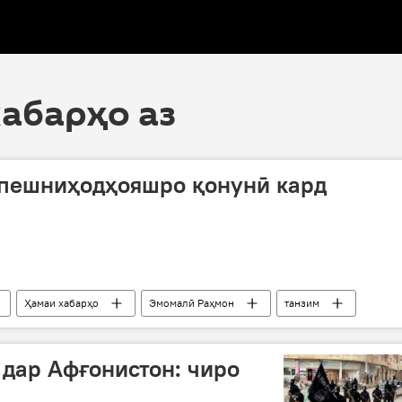
хабарҳо аз
пешниҳодҳояшро қонунӣ кард
Ҳамаи хабарҳо
Эмомалӣ Раҳмон
танзим
ми ҷашну маросим
 дар Афғонистон: чиро