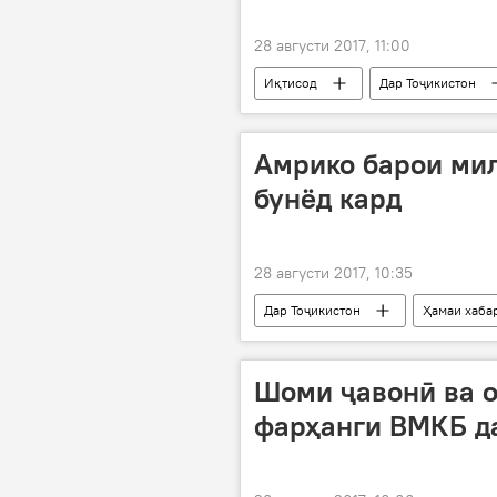
28 августи 2017, 11:00
Иқтисод
Дар Тоҷикистон
Амрико барои ми
бунёд кард
28 августи 2017, 10:35
Дар Тоҷикистон
Ҳамаи хаба
Амрико
Шоми ҷавонӣ ва 
фарҳанги ВМКБ д