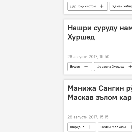
Дар Тоҷикистон
Ҳамаи хаба
Эмомалӣ Раҳмон
баррасӣ
Нашри суруду на
Хуршед
28 августи 2017, 15:50
Видео
Фарзона Хуршед
Манижа Сангин р
Маскав эълом кар
28 августи 2017, 15:15
Фарҳанг
Осиёи Марказӣ