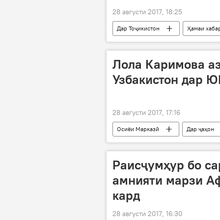
28 августи 2017, 18:25
Дар Тоҷикистон
Ҳамаи хаба
Томоҳиро Накагакӣ
барфрӯ
Лола Каримова а
Узбакистон дар 
28 августи 2017, 17:16
Осиёи Марказӣ
Дар ҷаҳон
ЮНЕСКО
истеъфо
Раисҷумҳур бо са
амнияти марзи А
кард
28 августи 2017, 16:30