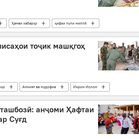
Ҳамаи хабарҳо
ҳифзи пули миллӣ
лисаҳои тоҷик машқгоҳ
рҳо
Амният ва мудофиа
Икром Ислом
оташбозӣ: анҷоми Ҳафтаи
ар Суғд