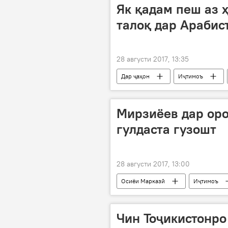
Як қадам пеш аз 
талоқ дар Арабис
28 августи 2017, 13:35
Дар ҷаҳон
Иҷтимоъ
ҳолатҳои ногувори талоқ
Мирзиёев дар ор
гулдаста гузошт
28 августи 2017, 13:00
Осиёи Марказӣ
Иҷтимоъ
Шавкат Мирзиёев
зиёрати 
Чин Тоҷикистонро