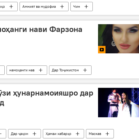
рҳо
Амният ва мудофиа
Чин
моҳанги нави Фарзона
намоҳанги нав
Дар Тоҷикистон
ӯзи ҳунарнамоияшро дар
д
Дар ҷаҳон
Ҳамаи хабарҳо
Маскав