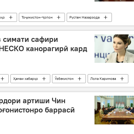
рҳо
Тоҷикистон-Ҷопон
Рустам Назарзода
б
барфрӯбӣ
з симати сафири
ЮНЕСКО канорагирӣ кард
Ҳамаи хабарҳо
Ӯзбекистон
Лола Каримова
рдори артиши Чин
фғонистонро баррасӣ