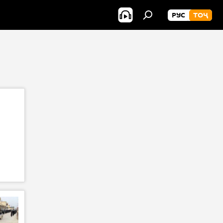
РУС
ТОҶ