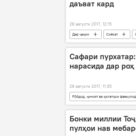
даъват кард
28 августи 2017, 12:15
Дар ҷаҳон
Сиёсат
Эмомалӣ Раҳмон
Дар Тоҷик
Сафари пурхатар:
нарасида дар роҳ
28 августи 2017, 11:35
Рӯйдод, ҷиноят ва ҳолатҳои фавқуло
даргузашт
Бонки миллии Тоҷи
пулҳои нав меба