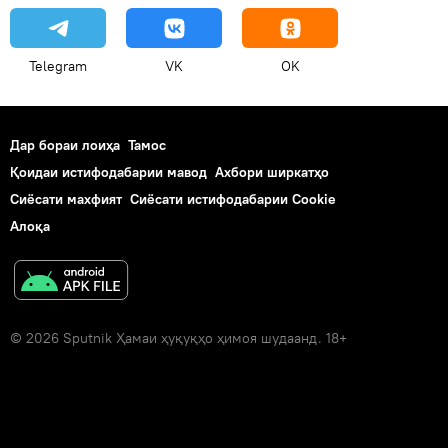
Telegram
VK
OK
Дар бораи лоиҳа
Тамос
Қоидаи истифодабарии мавод
Ахбори ширкатҳо
Сиёсати махфият
Сиёсати истифодабарии Cookie
Алоқа
© 2026 Sputnik Ҳамаи ҳуқуқҳо ҳимоя шудаанд. 18+