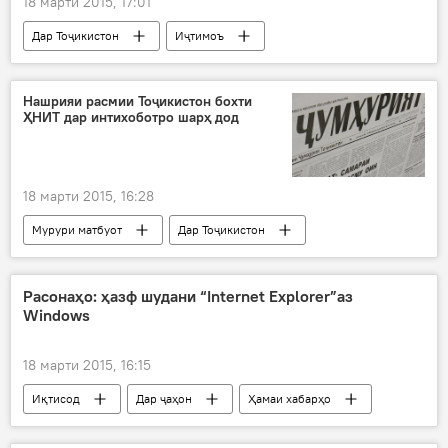
18 марти 2015, 17:01
Дар Тоҷикистон
Иҷтимоъ
Ҳамаи хабарҳо
Фарҳанг
Абдукарим Мустафоқулов
Нашрияи расмии Тоҷикистон бохти
ҲНИТ дар интихоботро шарҳ дод
Комитети умури адён
озмун барои дӯхти либоси зойирон
Ҳаҷҷ
зоирини тоҷик
18 марти 2015, 16:28
Мурури матбуот
Дар Тоҷикистон
Сиёсат
Ҳамаи хабарҳо
Иҷтимоъ
парлумон
ҲНИТ
"Ҷумҳурият"
Расонаҳо: ҳазф шудани “Internet Explorer”аз
Windows
интихобот
сабаб
ифрот
омилҳо
ҲНИТ дар “гирдоб”-и сиёсат
18 марти 2015, 16:15
шикаст
Иқтисод
Дар ҷаҳон
Ҳамаи хабарҳо
Фарҳанг
Саноат
Крис Капосела