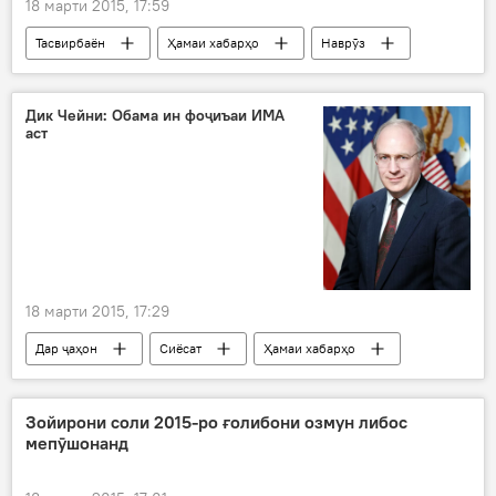
18 марти 2015, 17:59
Тасвирбаён
Ҳамаи хабарҳо
Наврӯз
Дик Чейни: Обама ин фоҷиъаи ИМА
аст
18 марти 2015, 17:29
Дар ҷаҳон
Сиёсат
Ҳамаи хабарҳо
ИМА
Барак Обама
Дик Чейни
Кохи сафед
Зойирони соли 2015-ро ғолибони озмун либос
мепӯшонанд