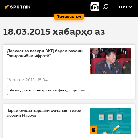
ТОҶ
Тоҷикистон
18.03.2015 хабарҳо аз
Дархост аз вазири ВКД барои раҳоии
"зиндониёни ифротӣ"
18 марти 2015, 18:04
Рӯйдод, ҷиноят ва ҳолатҳои фавқулода
Дар Тоҷикистон
Ҳамаи хабарҳо
Амният ва мудофиа
Суғд
Тарзи омода кардани суманак- ғизои
асосии Наврӯз
Рамазон Раҳимзода
ВКД
қабули шаҳрвандон