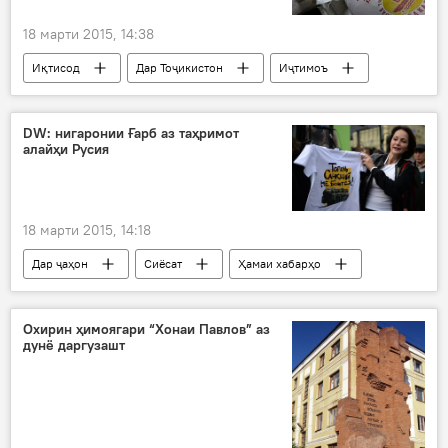
ҷанг бо ДИ
Давлати Исломӣ
18 марти 2015, 14:38
Иқтисод
Дар Тоҷикистон
Иҷтимоъ
Ҳамаи хабарҳо
болоравии нархи орд дар Тоҷикистон
DW: нигаронии Ғарб аз таҳримот
алайҳи Русия
арзиши доллар
Қурби асъор
18 марти 2015, 14:18
Дар ҷаҳон
Сиёсат
Ҳамаи хабарҳо
ИМА
Украина
ИА
Андреас Умланд
Адам Зауэр
Охирин ҳимоягари “Хонаи Павлов” аз
дунё даргузашт
Сергей Маркедонов
Deutsche Welle
таҳримоти Ғарб алайҳи Русия
изҳори назари коршиносон
бенатиҷа
Дар Русия