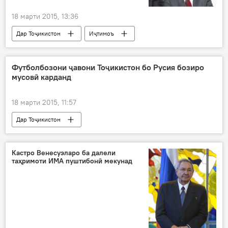
18 марти 2015, 13:36
Дар Тоҷикистон
Иҷтимоъ
Ҳамаи хабарҳо
Шерхон Салимзода
"Профсоюз" Иттифоқи касаба
интихоб
Футболбозони ҷавони Тоҷикистон бо Русия бозиро
мусовӣ карданд
раисӣ
собиқ прокурори генералӣ
18 марти 2015, 11:57
Дар Тоҷикистон
Навигариҳои варзиши Тоҷикистон
Дар ҷаҳон
Ҳамаи хабарҳо
ФФТ
Кастро Венесуэларо ба далели
таҳримоти ИМА пуштибонӣ мекунад
бозӣ
мусовӣ
тими мунтахаби ҷавонон
Дар Русия
футбол