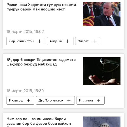
Microsoft
ҳазф
Раиси нави Хадамоти гумрук: низоми
гумрук барои ман ноошно нест
18 марти 2015, 16:02
Дар Тоҷикистон
Андеша
Сиёсат
Ҳамаи хабарҳо
Амният ва мудофиа
Рустами Эмомалӣ
Абдулфаттоҳи Ғоиб
БҶ дар 6 шаҳри Тоҷикистон хадамоти
шаҳриро беҳбуд мебахшад
Хадамоти гумруки Тоҷикистон
Оҷонсии зидди фасод
тағйироти кадрӣ
ибрози назар
ислоҳод дар низоми гумрукӣ
18 марти 2015, 15:30
Иқтисод
Дар Тоҷикистон
Иҷтимоъ
Ҳамаи хабарҳо
Саноат
Патритсия Виверс-Картер
Бонки ҷаҳонӣ
Ним аср пеш аз ин инсон барои
аввалин бор ба фазои бози кайҳон
ироъаи кӯмаки билоъиваз
беҳбуд бахшидан