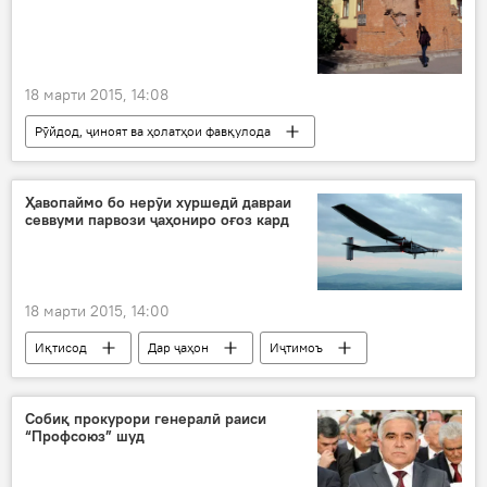
18 марти 2015, 14:08
Рӯйдод, ҷиноят ва ҳолатҳои фавқулода
Осиёи Марказӣ
Дар ҷаҳон
Иҷтимоъ
Ҳамаи хабарҳо
Ҳавопаймо бо нерӯи хуршедӣ давраи
севвуми парвози ҷаҳониро оғоз кард
Волгоград
Ӯзбакистон
Комилхон Турғунов
Хонаи Павлов
думаи шаҳри Волгоград
18 марти 2015, 14:00
муҳофизатгари охирини Хонаи Павлов
Иқтисод
Дар ҷаҳон
Иҷтимоъ
Дар Русия
даргузашт
Ҳамаи хабарҳо
Нақлиёт
ИМА
Ҳинд. Чин
Solar Impulse 2
Собиқ прокурори генералӣ раиси
“Профсоюз” шуд
оғози давраи севвуми парвози ҷаҳонӣ
таёра
ҳавопаймо