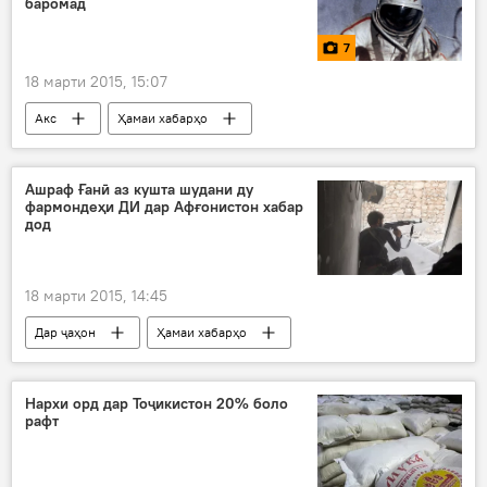
баромад
7
18 марти 2015, 15:07
Акс
Ҳамаи хабарҳо
Ашраф Ғанӣ аз кушта шудани ду
фармондеҳи ДИ дар Афғонистон хабар
дод
18 марти 2015, 14:45
Дар ҷаҳон
Ҳамаи хабарҳо
Амният ва мудофиа
Осиёи Марказӣ
Афғонистон
Ашраф Ғанӣ
Нархи орд дар Тоҷикистон 20% боло
рафт
Зоҳир Танин
ДИ
ДИИШ
кушта шудани ду фармондеҳи "ДИ"