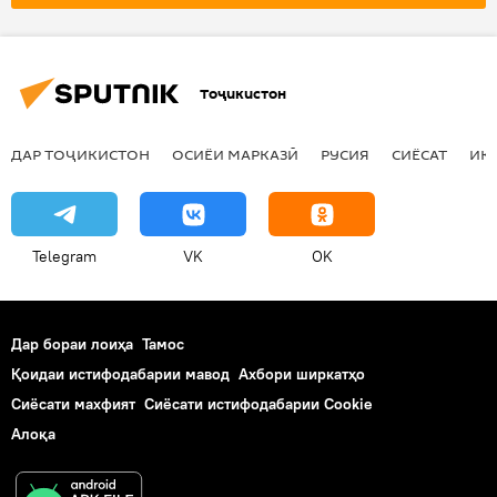
Тоҷикистон
ДАР ТОҶИКИСТОН
ОСИЁИ МАРКАЗӢ
РУСИЯ
СИЁСАТ
ИҚ
Telegram
VK
OK
Дар бораи лоиҳа
Тамос
Қоидаи истифодабарии мавод
Ахбори ширкатҳо
Сиёсати махфият
Сиёсати истифодабарии Cookie
Алоқа