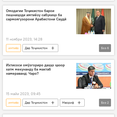
таҷҳизот
фурудгоҳ
Хуҷанд
Омодагии Тоҷикистон барои
пешниҳоди имтиёзу сабукиҳо ба
сармоягузорони Арабистони Саудӣ
11 ноябри 2023, 14:28
имтиёз
Дар Тоҷикистон
Боз
6
Арабистони Саудӣ
ҳамкорӣ
равобит
сармоягузорӣ
сабукӣ
Ихтисоси омӯзгориро даҳҳо ҳазор
хатм мекунанду ба мактаб
Эмомалӣ Раҳмон
Иқтисод
намераванд: Чаро?
15 майи 2023, 09:45
имтиёз
Дар Тоҷикистон
Маориф
Боз
2
хонанда
талабагон