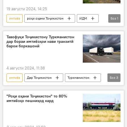
19 августи 2024, 14:25
имтиёз
роҳи оҳани Тоҷикистон
ИДМ
Боз
1
боркашонӣ
Тавофуқи Тоҷикистону Туркманистон
дар бораи имтиёзҳои нави транзитӣ
барои боркашонӣ
4 августи 2024, 11:38
имтиёз
Дар Тоҷикистон
Туркманистон
Боз
3
транзит
боркашонӣ
Нақлиёт
"Роҳи оҳани Тоҷикистон" то 80%
имтиёзҳо пешниҳод кард