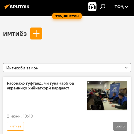
ТОҶ
Тоҷикистон
имтиёз
Интихоби замон
Расонаҳо гуфтанд, чӣ гуна Ғарб ба
украиниҳо хиёнаткорӣ кардааст
2 июни, 13:40
имтиёз
Боз
5