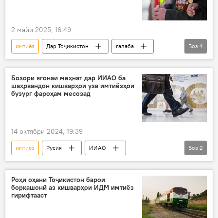
2 майи 2025, 16:49
имтиёз
Дар Тоҷикистон
ғалаба
Боз
4
81-солгарди Ғалаба дар Ҷанги Бузурги Ватанӣ
куҳансарбоз
Ҷанги дуюми ҷаҳонӣ
Бозори ягонаи меҳнат дар ИИАО ба
шаҳрвандон кишварҳои узв имтиёзҳои
Суғд
бузург фароҳам месозад
14 октябри 2024, 19:39
имтиёз
Русия
ИИАО
Боз
2
Муҳоҷират
узвият
АвруОсиё
Роҳи оҳани Тоҷикистон барои
боркашонӣ аз кишварҳои ИДМ имтиёз
гирифтааст