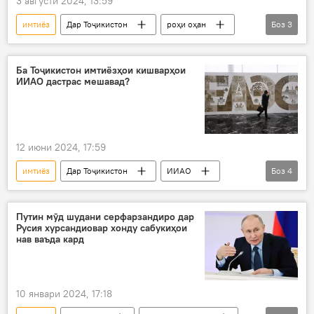
3 августи 2024, 13:59
имтиёз
Дар Тоҷикистон
роҳи оҳан
Боз
3
соҳибкор
содирот
Нақлиёт
Ба Тоҷикистон имтиёзҳои кишварҳои
ИИАО дастрас мешавад?
12 июни 2024, 17:59
имтиёз
Дар Тоҷикистон
ИИАО
Боз
4
ИДМ
созишнома
имзо
Владимир Путин
Путин мӯд шудани серфарзандиро дар
Русия хурсандиовар хонду сабукиҳои
нав ваъда кард
10 январи 2024, 17:18