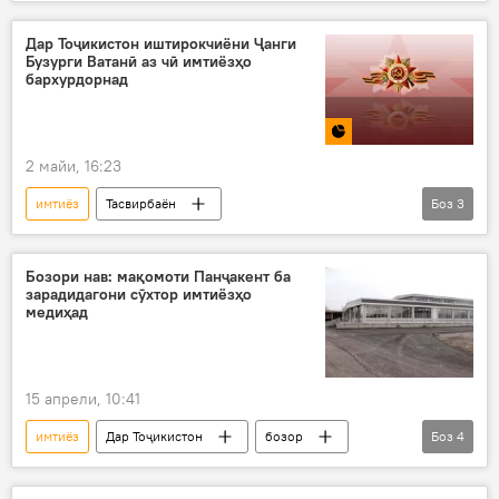
Амалиёти вижаи Русия барои ҳимояи Донбасс: охирин хабарҳо
Украина
Иттиҳоди Аврупо
Дар Тоҷикистон иштирокчиёни Ҷанги
Бузурги Ватанӣ аз чӣ имтиёзҳо
Лаҳистон
даъвати ҳарбӣ
бархурдорнад
2 майи, 16:23
имтиёз
Тасвирбаён
Боз
3
81-солгарди Ғалаба дар Ҷанги Бузурги Ватанӣ
куҳансарбоз
Иҷтимоъ
Бозори нав: мақомоти Панҷакент ба
зарадидагони сӯхтор имтиёзҳо
медиҳад
15 апрели, 10:41
имтиёз
Дар Тоҷикистон
бозор
Боз
4
сӯхтор
Панҷакент
андоз