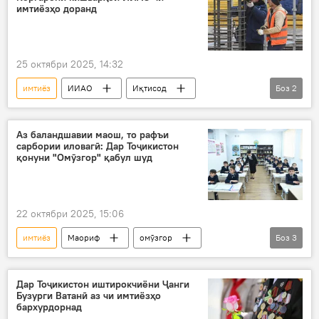
Сиёсат
Финландия
имтиёзҳо доранд
25 октябри 2025, 14:32
имтиёз
ИИАО
Иқтисод
Боз
2
Муҳоҷират
имтиёзнок
Аз баландшавии маош, то рафъи
сарбории иловагӣ: Дар Тоҷикистон
қонуни "Омӯзгор" қабул шуд
22 октябри 2025, 15:06
имтиёз
Маориф
омӯзгор
Боз
3
Дар Тоҷикистон
қонуни нав
мақом
Дар Тоҷикистон иштирокчиёни Ҷанги
Бузурги Ватанӣ аз чи имтиёзҳо
бархурдорнад