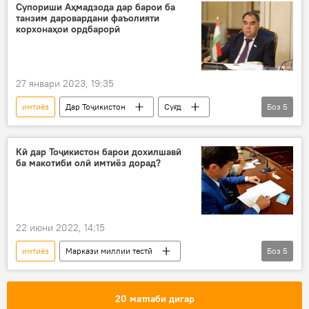
Супориши Аҳмадзода дар барои ба
танзим даровардани фаъолияти
корхонаҳои ордбарорӣ
27 январи 2023, 19:35
имтиёз
Дар Тоҷикистон
Суғд
Боз
5
чорво
орд
супориш
Раҷаббой Аҳмадзода
Иҷтимоъ
Кӣ дар Тоҷикистон барои дохилшавӣ
ба макотиби олӣ имтиёз дорад?
22 июни 2022, 14:15
имтиёз
Маркази миллии тестӣ
Боз
5
Дар Тоҷикистон
Душанбе
таҳсилот
мактаби олӣ
довталабон
20 матлаби дигар