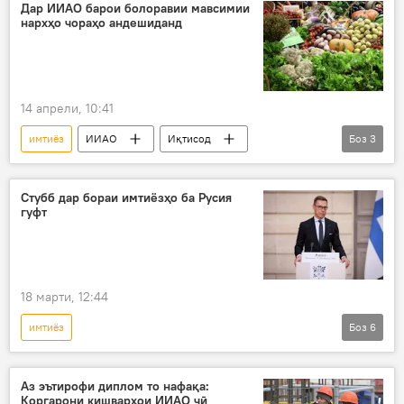
мақомот
Дар ИИАО барои болоравии мавсимии
нархҳо чораҳо андешиданд
14 апрели, 10:41
имтиёз
ИИАО
Иқтисод
Боз
3
АвруОсиё
ҳамкорӣ
боҷи гумрукӣ
Стубб дар бораи имтиёзҳо ба Русия
гуфт
18 марти, 12:44
имтиёз
Боз
6
Амалиёти вижаи Русия барои ҳимояи Донбасс: охирин хабарҳо
Русия
Украина
Иттиҳоди Аврупо
Аз эътирофи диплом то нафақа:
Коргарони кишварҳои ИИАО чӣ