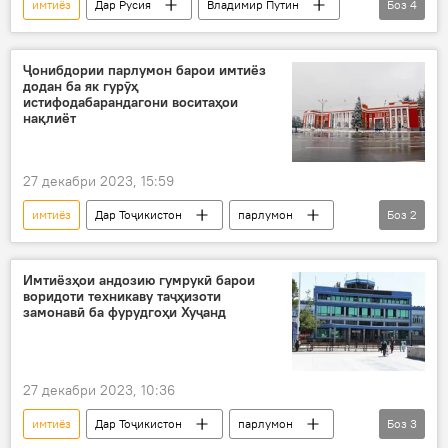
имтиёз
Дар Русия
Владимир Путин
Боз
4
сабукӣ
модар
фарзанд
сармоя
Ҷонибдории парлумон барои имтиёз
додан ба як гурӯҳ
истифодабарандагони воситаҳои
нақлиёт
27 декабри 2023, 15:59
имтиёз
Дар Тоҷикистон
парлумон
Боз
2
истифодабаранда
Нақлиёт
Имтиёзҳои андозию гумрукӣ барои
воридоти техникаву таҷҳизоти
замонавӣ ба фурудгоҳи Хуҷанд
27 декабри 2023, 10:36
имтиёз
Дар Тоҷикистон
парлумон
Боз
3