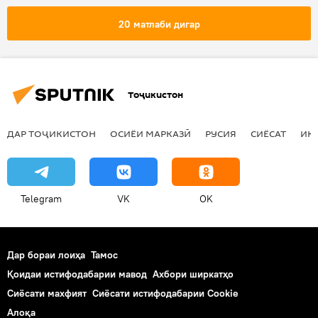
Дин ва оин
20 матлаби дигар
Тоҷикистон
ДАР ТОҶИКИСТОН
ОСИЁИ МАРКАЗӢ
РУСИЯ
СИЁСАТ
ИҚ
Telegram
VK
OK
Дар бораи лоиҳа
Тамос
Қоидаи истифодабарии мавод
Ахбори ширкатҳо
Сиёсати махфият
Сиёсати истифодабарии Cookie
Алоқа