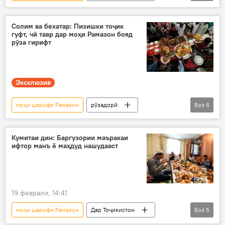
Рамазон
Саидмукаррам Абдулқодирзода
Солим ва бехатар: Пизишки тоҷик
гуфт, чӣ тавр дар моҳи Рамазон бояд
рӯза гирифт
Эксклюзив
моҳи шарифи Рамазон
рӯзадорӣ
Боз
6
Рамазон
мусоҳиба
Дин ва оин
Ислом
мусалмонон
пизишк
Кумитаи дин: Баргузории маъракаи
ифтор манъ ё маҳдуд нашудааст
тиббӣ
19 феврали, 14:41
моҳи шарифи Рамазон
Дар Тоҷикистон
Боз
5
Кумитаи дин
ифтор
рӯза