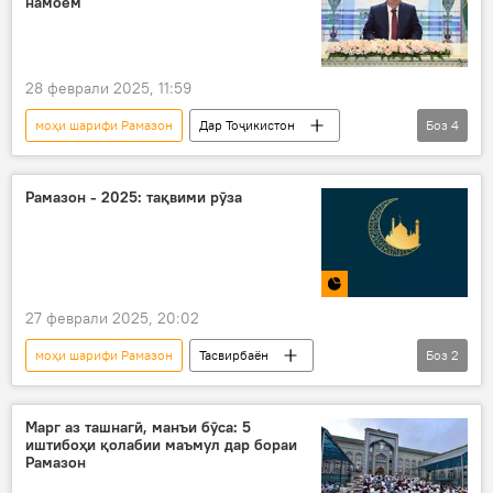
намоем
28 феврали 2025, 11:59
моҳи шарифи Рамазон
Дар Тоҷикистон
Боз
4
Раҳмон
Эмомалӣ Раҳмон
моҳи Рамазон
паём
Рамазон - 2025: тақвими рӯза
27 феврали 2025, 20:02
моҳи шарифи Рамазон
Тасвирбаён
Боз
2
Рамазон
рӯза
Марг аз ташнагӣ, манъи бӯса: 5
иштибоҳи қолабии маъмул дар бораи
Рамазон