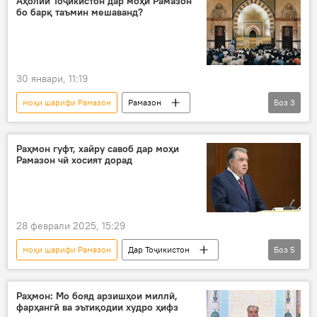
Аҳолии Тоҷикистон дар моҳи Рамазон
бо барқ таъмин мешаванд?
30 январи, 11:19
моҳи шарифи Рамазон
Рамазон
Боз
3
Далер Ҷумъа
Энергетика
Дар Тоҷикистон
Раҳмон гуфт, хайру савоб дар моҳи
Рамазон чӣ хосият дорад
28 феврали 2025, 15:29
моҳи шарифи Рамазон
Дар Тоҷикистон
Боз
5
Эмомалӣ Раҳмон
моҳи Рамазон
кӯмак
садақа
Дин ва оин
Раҳмон: Мо бояд арзишҳои миллӣ,
фарҳангӣ ва эътиқодии худро ҳифз