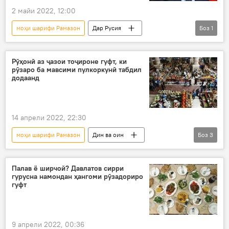
2 майи 2022, 12:00
моҳи шарифи Рамазон
Дар Русия
Боз
1
мусалмонон
Рӯҳонӣ аз ҷазои тоҷироне гуфт, ки
рӯзаро ба мавсими пулкоркунӣ табдил
додаанд
14 апрели 2022, 22:30
моҳи шарифи Рамазон
Дин ва оин
Боз
3
Дар Тоҷикистон
болоравии нарху наво
рӯзадорӣ
Палав ё ширчой? Давлатов сирри
гурусна намондан ҳангоми рӯзадориро
гуфт
9 апрели 2022, 00:36