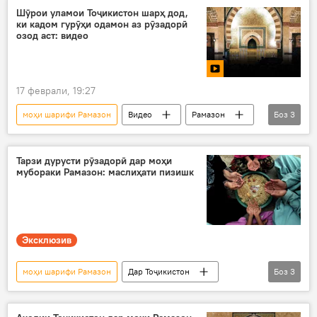
Рамазон
табрикот
Шӯрои уламои Тоҷикистон шарҳ дод,
ки кадом гурӯҳи одамон аз рӯзадорӣ
озод аст: видео
17 феврали, 19:27
моҳи шарифи Рамазон
Видео
Рамазон
Боз
3
Дин ва оин
Ислом
Шӯрои уламои ҶТ
Тарзи дурусти рӯзадорӣ дар моҳи
мубораки Рамазон: маслиҳати пизишк
Эксклюзив
моҳи шарифи Рамазон
Дар Тоҷикистон
Боз
3
Рамазон
Дин ва оин
Ислом