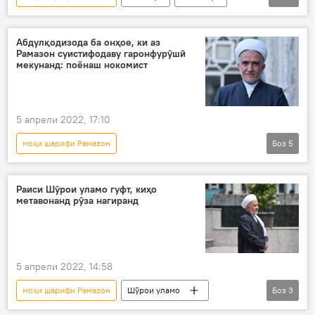
мусалмонон
Абдулқодизода ба онҳое, ки аз
Рамазон суистифодаву гаронфурӯшӣ
мекунанд: поёнаш нокомист
5 апрели 2022, 17:10
моҳи шарифи Рамазон
Боз
5
Саидмукаррам Абдулқодирзода
Шӯрои уламои ҶТ
Иҷтимоъ
бозор
Раиси Шӯрои уламо гуфт, киҳо
метавонанд рӯза нагиранд
нарху наво
5 апрели 2022, 14:58
моҳи шарифи Рамазон
Шӯрои уламо
Боз
3
Дар Тоҷикистон
рӯзадорӣ