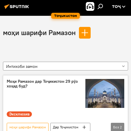
ТОҶ
Тоҷикистон
моҳи шарифи Рамазон
Интихоби замон
Моҳи Рамазон дар Тоҷикистон 29 рӯз
хоҳад буд?
Эксклюзив
моҳи шарифи Рамазон
Дар Тоҷикистон
Боз
2