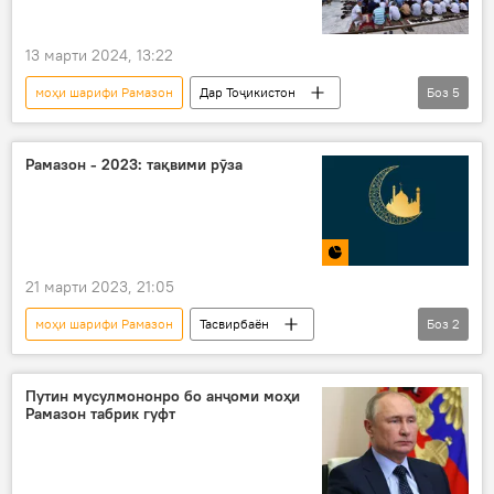
13 марти 2024, 13:22
моҳи шарифи Рамазон
Дар Тоҷикистон
Боз
5
рӯзадорӣ
мусулмонон
Ислом
ифтор
кори хайр
Рамазон - 2023: тақвими рӯза
21 марти 2023, 21:05
моҳи шарифи Рамазон
Тасвирбаён
Боз
2
Дар Тоҷикистон
Рамазон
Путин мусулмононро бо анҷоми моҳи
Рамазон табрик гуфт