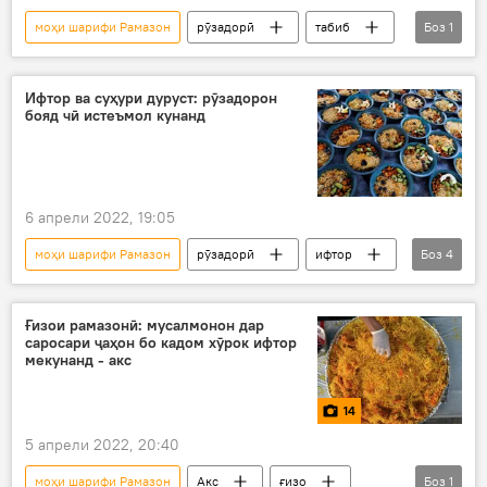
моҳи шарифи Рамазон
рӯзадорӣ
табиб
Боз
1
тавсияҳо
Ифтор ва суҳури дуруст: рӯзадорон
бояд чӣ истеъмол кунанд
6 апрели 2022, 19:05
моҳи шарифи Рамазон
рӯзадорӣ
ифтор
Боз
4
суҳур
тавсияҳо
Дин ва оин
Тандурустӣ
Ғизои рамазонӣ: мусалмонон дар
саросари ҷаҳон бо кадом хӯрок ифтор
мекунанд - акс
14
5 апрели 2022, 20:40
моҳи шарифи Рамазон
Акс
ғизо
Боз
1