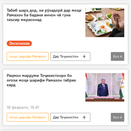
рӯзадорӣ
Рамазон
Табиб шарҳ дод, ки рӯзадорӣ дар моҳи
Рамазон ба бадани инчон чӣ гуна
таъсир мерасонад
Эксклюзив
моҳи шарифи Рамазон
Дар Тоҷикистон
Боз
4
Дин ва оин
Ислом
мусалмонон
пизишк
Раҳмон мардуми Тоҷикистонро бо
оғози моҳи шарифи Рамазон табрик
кард
18 феврали, 16:41
моҳи шарифи Рамазон
Дар Тоҷикистон
Боз
4
Эмомалӣ Раҳмон
паёми табрикотӣ