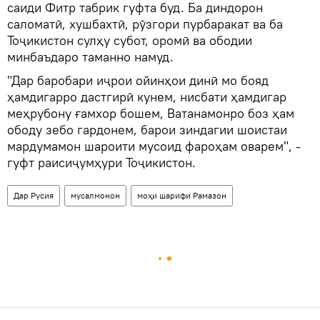
саиди Фитр табрик гуфта буд. Ба диндорон
саломатӣ, хушбахтӣ, рӯзгори пурбаракат ва ба
Тоҷикистон сулҳу субот, оромӣ ва ободии
минбаъдаро таманно намуд.
"Дар баробари иҷрои ойинҳои динӣ мо бояд
ҳамдигарро дастгирӣ кунем, нисбати ҳамдигар
меҳрубону ғамхор бошем, Ватанамонро боз ҳам
ободу зебо гардонем, барои зиндагии шоистаи
мардумамон шароити мусоид фароҳам оварем", -
гуфт раисиҷумҳури Тоҷикистон.
Дар Русия
мусалмонон
моҳи шарифи Рамазон