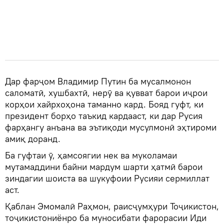
Дар фарҷом Владимир Путин ба мусалмонон
саломатӣ, хушбахтӣ, нерӯ ва қувват барои иҷрои
корҳои хайрхоҳона таманно кард. Бояд гуфт, ки
президент борҳо таъкид кардааст, ки дар Русия
фарҳангу анъана ва эътиқоди мусулмонӣ эҳтироми
амиқ доранд.
Ба гуфтаи ӯ, ҳамсоягии нек ва муколамаи
мутамаддини байни мардум шарти ҳатмӣ барои
зиндагии шоиста ва шукуфоии Русияи сермиллат
аст.
Қаблан Эмомалӣ Раҳмон, раисҷумҳури Тоҷикистон,
тоҷикистониёнро ба муносибати фарорасии Иди