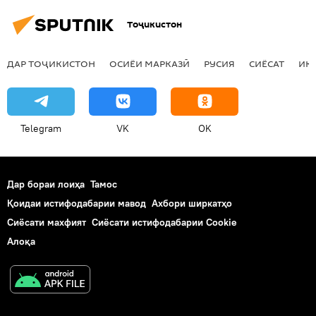
Тоҷикистон
ДАР ТОҶИКИСТОН
ОСИЁИ МАРКАЗӢ
РУСИЯ
СИЁСАТ
ИҚ
Telegram
VK
OK
Дар бораи лоиҳа
Тамос
Қоидаи истифодабарии мавод
Ахбори ширкатҳо
Сиёсати махфият
Сиёсати истифодабарии Cookie
Алоқа