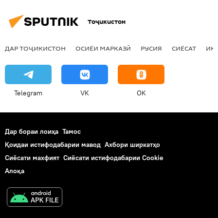
Тоҷикистон
ДАР ТОҶИКИСТОН
ОСИЁИ МАРКАЗӢ
РУСИЯ
СИЁСАТ
ИҚ
Telegram
VK
OK
Дар бораи лоиҳа
Тамос
Қоидаи истифодабарии мавод
Ахбори ширкатҳо
Сиёсати махфият
Сиёсати истифодабарии Cookie
Алоқа