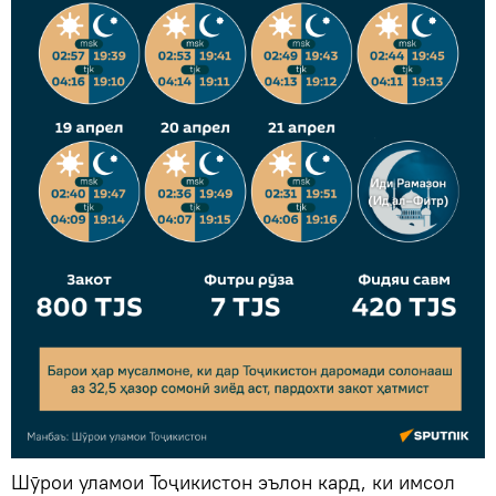
Шӯрои уламои Тоҷикистон эълон кард, ки имсол