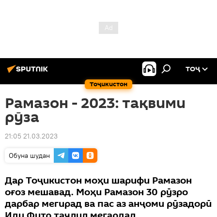
ТОҶ
Тоҷикистон
Рамазон - 2023: тақвими
рӯза
21:05 21.03.2023
Обуна шудан
Дар Тоҷикистон моҳи шарифи Рамазон
оғоз мешавад. Моҳи Рамазон 30 рӯзро
дарбар мегирад ва пас аз анҷоми рӯзадорӣ
Иди Фитр таҷлил мегардад