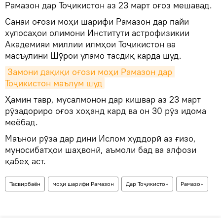
Рамазон дар Тоҷикистон аз 23 март оғоз мешавад.
Санаи оғози моҳи шарифи Рамазон дар пайи
хулосаҳои олимони Институти астрофизикии
Академияи миллии илмҳои Тоҷикистон ва
масъулини Шӯрои уламо тасдиқ карда шуд.
Замони дақиқи оғози моҳи Рамазон дар 
Тоҷикистон маълум шуд
Ҳамин тавр, мусалмонон дар кишвар аз 23 март
рӯзадориро оғоз хоҳанд кард ва он 30 рӯз идома
меёбад.
Маънои рӯза дар дини Ислом худдорӣ аз ғизо,
муносибатҳои шаҳвонӣ, аъмоли бад ва алфози
қабеҳ аст.
Тасвирбаён
моҳи шарифи Рамазон
Дар Тоҷикистон
Рамазон