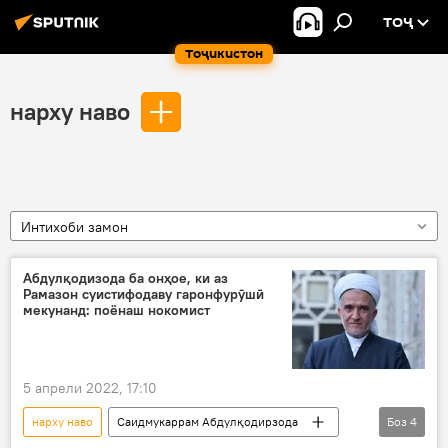
ТОҶ
Тоҷикистон
нарху наво
Интихоби замон
Абдулқодизода ба онҳое, ки аз
Рамазон суистифодаву гаронфурӯшӣ
мекунанд: поёнаш нокомист
5 апрели 2022, 17:10
нарху наво
Саидмукаррам Абдулқодирзода
Боз
4