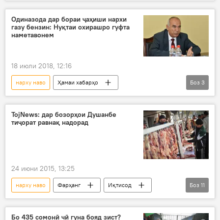
Шӯрои уламои ҶТ
Иҷтимоъ
моҳи шарифи Рамазон
бозор
Одиназода дар бораи ҷаҳиши нархи
газу бензин: Нуқтаи охирашро гуфта
наметавонем
18 июли 2018, 12:16
нарху наво
Ҳамаи хабарҳо
Боз
3
Дар Тоҷикистон
Энергетика
Иқтисод
TojNews: дар бозорҳои Душанбе
тиҷорат равнақ надорад
24 июни 2015, 13:25
нарху наво
Фарҳанг
Иқтисод
Боз
11
Дар Тоҷикистон
Иҷтимоъ
Ҳамаи хабарҳо
Душанбе
"Саховат"
Бо 435 сомонӣ чӣ гуна бояд зист?