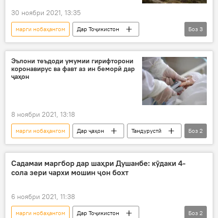
30 ноябри 2021, 13:35
марги нобаҳангом
Дар Тоҷикистон
Боз
3
Рӯйдод, ҷиноят ва ҳолатҳои фавқулода
куштори одам
Кодекси ҷиноят
Эълони теъдоди умумии гирифторони
коронавирус ва фавт аз ин беморӣ дар
ҷаҳон
8 ноябри 2021, 13:18
марги нобаҳангом
Дар ҷаҳон
Тандурустӣ
Боз
2
коронавирус
бемор
Садамаи маргбор дар шаҳри Душанбе: кӯдаки 4-
сола зери чархи мошин ҷон бохт
6 ноябри 2021, 11:38
марги нобаҳангом
Дар Тоҷикистон
Боз
2