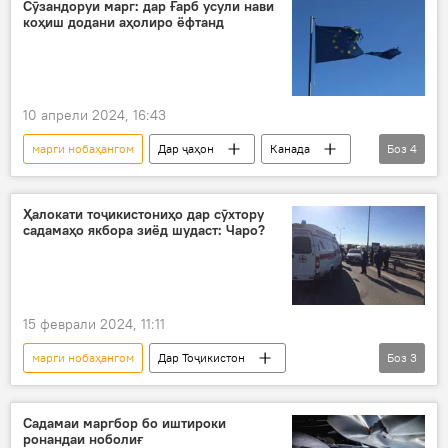
садама
нақлиёт
Cӯзандоруи марг: дар Ғарб усули нави
коҳиш додани аҳолиро ёфтанд
10 апрели 2024, 16:43
марги нобаҳангом
Дар ҷаҳон
Канада
Боз
4
Аврупо
Нидерландия
Иҷтимоъ
Сутуннигор
Ҳалокати тоҷикистониҳо дар сӯхтору
садамаҳо якбора зиёд шудаст: Чаро?
15 феврали 2024, 11:11
марги нобаҳангом
Дар Тоҷикистон
Боз
3
садама
Рӯйдод, ҷиноят ва ҳолатҳои фавқулода
Садамаи маргбор бо иштироки
ронандаи ноболиғ
Нақлиёт
сӯхтор