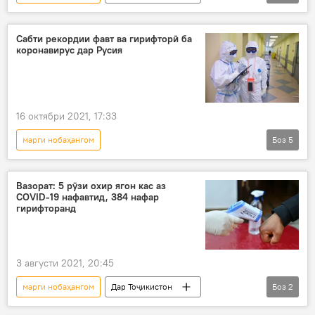
Рӯйдод, ҷиноят ва ҳолатҳои фавқулода
садамаи нақлиётӣ
Сабти рекордии фавт ва гирифторӣ ба
коронавирус дар Русия
16 октябри 2021, 17:33
марги нобаҳангом
Боз
5
Коронавирус дар Русия ва ҷаҳон: охирин хабару гузоришҳо
Тандурустӣ
Дар Русия
Вазорат: 5 рӯзи охир ягон кас аз
COVID-19 нафавтид, 384 нафар
коронавирус
омор
гирифторанд
3 августи 2021, 20:45
марги нобаҳангом
Дар Тоҷикистон
Боз
2
Тандурустӣ
коронавирус