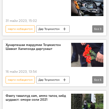
31 майи 2023, 15:02
марги нобаҳангом
Дар Тоҷикистон
Боз
3
садама
рухсат
ҳалокат
хурдсол
Ҳунарпешаи мардумии Тоҷикистон
Шавкат Халилзода даргузашт
16 майи 2023, 13:54
марги нобаҳангом
Дар Тоҷикистон
Боз
5
коргардон
Фарҳанг
театр
театр
театри опера ва балети ба номи Айнӣ
Фавту таваллуд кам, аммо талоқ зиёд
шудааст: омори соли 2021