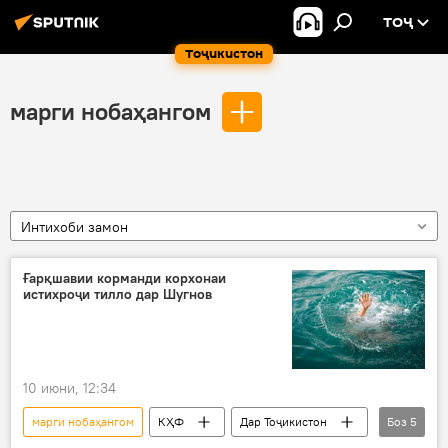
ТОҶ
Тоҷикистон
марги нобаҳангом
Интихоби замон
Ғарқшавии корманди корхонаи
истихроҷи тилло дар Шугнов
10 июни, 12:34
марги нобаҳангом
КҲФ
Дар Тоҷикистон
Боз
5