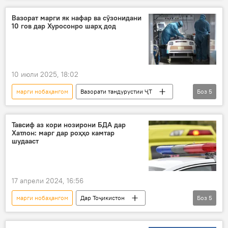
Дин ва оин
Вазорат марги як нафар ва сӯзонидани
10 гов дар Хуросонро шарҳ дод
10 июли 2025, 18:02
марги нобаҳангом
Вазорати тандурустии ҶТ
Боз
5
бемор
беморхона
Тандурустӣ
Дар Тоҷикистон
Хуросон
Тавсиф аз кори нозирони БДА дар
Хатлон: марг дар роҳҳо камтар
шудааст
17 апрели 2024, 16:56
марги нобаҳангом
Дар Тоҷикистон
Боз
5
Нақлиёт
Хатлон
БДА