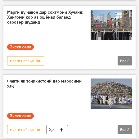
ғарқшавӣ
ҳодисаи ғарқшавӣ
Шугнов
тило
Марги ду ҷавон дар сохтмони Хуҷанд:
Ҳангоми кор аз ошёнаи баланд
Рӯйдод, ҷиноят ва ҳолатҳои фавқулода
сарозер шуданд
Эксклюзив
марги нобаҳангом
Боз
2
Рӯйдод, ҷиноят ва ҳолатҳои фавқулода
Дар Тоҷикистон
Фавти як тоҷикистонӣ дар маросими
ҳаҷ
Эксклюзив
марги нобаҳангом
Ҳаҷ
Боз
2
Арабистони Саудӣ
Иҷтимоъ