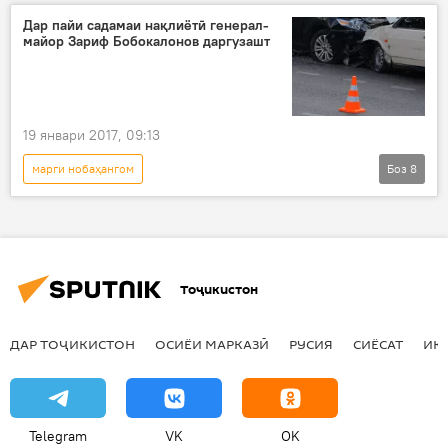
Дар пайи садамаи нақлиётӣ генерал-
майор Зариф Бобокалонов даргузашт
19 январи 2017, 09:13
марги нобаҳангом
Боз
8
Рӯйдод, ҷиноят ва ҳолатҳои фавқулода
Дар Тоҷикистон
Ҳамаи хабарҳо
Душанбе
Зариф Бобокалонов
Тоҷикистон
фоҷиа
садамаи нақлиётӣ
сактаи дил
ДАР ТОҶИКИСТОН
ОСИЁИ МАРКАЗӢ
РУСИЯ
СИЁСАТ
ИҚ
Telegram
VK
OK