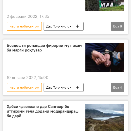
2 феврали 2022, 17:35
марги нобаҳангом
Дар Тоҷикистон
Боз
6
санад
Иҷтимоъ
адлия
таваллуд
даргузашт
издивоҷ
Боздошти ронандаи фирории муттаҳам
ба марги роҳгузар
талоқ
10 январи 2022, 15:00
марги нобаҳангом
Дар Тоҷикистон
Боз
4
Рӯйдод, ҷиноят ва ҳолатҳои фавқулода
садама
боздошт
Ҳабси ҷавонзане дар Сангвор бо
иттиҳоми тела додани модарандараш
Вазорати умури дохилии Тоҷикистон
ба дарё