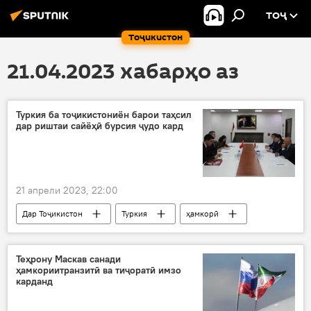
ТОҶ
Тоҷикистон
21.04.2023 хабарҳо аз
Туркия ба тоҷикистониён барои таҳсил
дар риштаи сайёҳӣ бурсия ҷудо кард
21 апрели 2023, 22:00
Дар Тоҷикистон
Туркия
ҳамкорӣ
Сайёҳӣ
сафир
равобит
Теҳрону Маскав санади
ҳамкориитранзитӣ ва тиҷоратӣ имзо
карданд