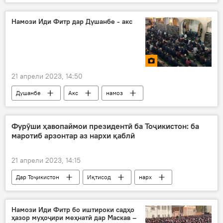
ДОИШ
падар
демократӣ
Намози Иди Фитр дар Душанбе - акс
21 апрели 2023, 14:50
Душанбе
Акс
намоз
намози иди Фитр
Рамазон
Дин ва оин
Фурӯши ҳавопаймои президентӣ ба Тоҷикистон: ба
маротиб арзонтар аз нархи қаблӣ
21 апрели 2023, 14:15
Дар Тоҷикистон
Иқтисод
нарх
ҳавопаймо
Мексика
президент
Намози Иди Фитр бо иштироки садҳо
ҳазор муҳоҷири меҳнатӣ дар Маскав –