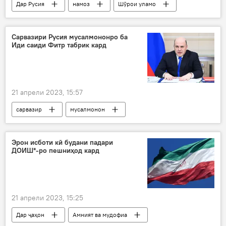
Дар Русия
намоз
Шӯрои уламо
муфтӣ
Ғарб
арзиш
Сарвазири Русия мусалмононро ба
Иди саиди Фитр табрик кард
21 апрели 2023, 15:57
сарвазир
мусалмонон
Михаил Мишустин
табрикот
Дар Русия
Иди Фитр
Эрон исботи кӣ будани падари
ДОИШ*-ро пешниҳод кард
иди саиди Фитр
Дин ва оин
21 апрели 2023, 15:25
Дар ҷаҳон
Амният ва мудофиа