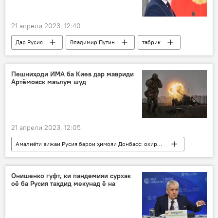
21 апрели 2023, 12:40
Дар Русия
Владимир Путин
табрик
шодбош
мусалмон
Иди Фитр
Пешниҳоди ИМА ба Киев дар мавриди
Артёмовск маълум шуд
21 апрели 2023, 12:05
Амалиёти вижаи Русия барои ҳимояи Донбасс: охирин хабарҳо
амалиёт
Украина
ИМА
Донбасс
амалиёт
низомӣ
Онишенко гуфт, ки пандемияи сурхак
оё ба Русия таҳдид мекунад ё на