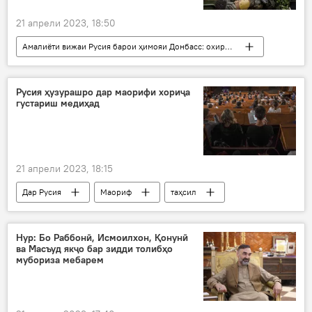
21 апрели 2023, 18:50
Амалиёти вижаи Русия барои ҳимояи Донбасс: охирин хабарҳо
Русия
Дар Русия
Украина
амалиёти вижа
кимиёвӣ
ҷанг
Русия ҳузурашро дар маорифи хориҷа
густариш медиҳад
сарбоз
истифода
21 апрели 2023, 18:15
Дар Русия
Маориф
таҳсил
ҳамкорӣ
донишҷӯ
квота
Нур: Бо Раббонӣ, Исмоилхон, Қонунӣ
ва Масъуд якҷо бар зидди толибҳо
мубориза мебарем