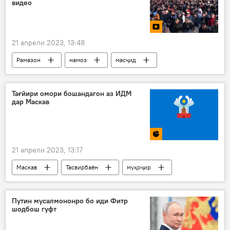
видео
21 апрели 2023, 13:48
Рамазон
намоз
масҷид
Маскав
намози иди Фитр
Иди Фитр
Русия
Видео
Тағйири омори бошандагон аз ИДМ
дар Маскав
21 апрели 2023, 13:17
Маскав
Тасвирбаён
муҳоҷир
тоҷик
арманиҳо
ӯзбекон
Путин мусалмононро бо иди Фитр
шодбош гуфт