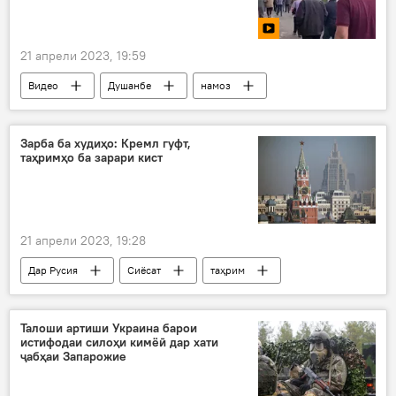
21 апрели 2023, 19:59
Видео
Душанбе
намоз
намози иди Фитр
пойтахт
масҷид
Рамазон
Зарба ба худиҳо: Кремл гуфт,
таҳримҳо ба зарари кист
21 апрели 2023, 19:28
Дар Русия
Сиёсат
таҳрим
Кремл
савдо
манъ
Дмитрий Песков
Талоши артиши Украина барои
истифодаи силоҳи кимёӣ дар хати
ҷабҳаи Запарожие