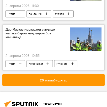
21 апрели 2023, 11:30
Русия
пандемия
сурхак
Тандурустӣ
Дар Маскав марказҳои санҷиши
малака барои муҳоҷирон боз
мешаванд
21 апрели 2023, 10:55
Русия
Муҳоҷират
муҳоҷир
Дар Тоҷикистон
Ӯзбекистон
20 матлаби дигар
Тоҷикистон