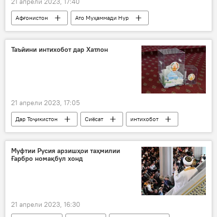
21 апрели 2023, 17:40
Афғонистон
Ато Муҳаммади Нур
Салоҳидин Раббонӣ
Масъуд Аҳмад
мубориза
Толибон
якҷоя
Таъйини интихобот дар Хатлон
Осиёи Марказӣ
21 апрели 2023, 17:05
Дар Тоҷикистон
Сиёсат
интихобот
Хатлон
КМИР
вакил
Муфтии Русия арзишҳои таҳмилии
Ғарбро номақбул хонд
21 апрели 2023, 16:30