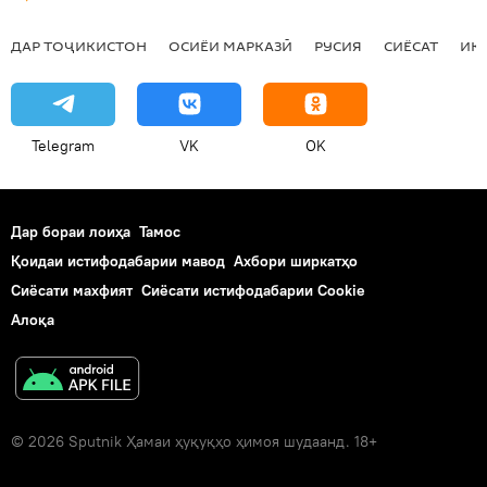
ДАР ТОҶИКИСТОН
ОСИЁИ МАРКАЗӢ
РУСИЯ
СИЁСАТ
ИҚ
Telegram
VK
OK
Дар бораи лоиҳа
Тамос
Қоидаи истифодабарии мавод
Ахбори ширкатҳо
Сиёсати махфият
Сиёсати истифодабарии Cookie
Алоқа
© 2026 Sputnik Ҳамаи ҳуқуқҳо ҳимоя шудаанд. 18+