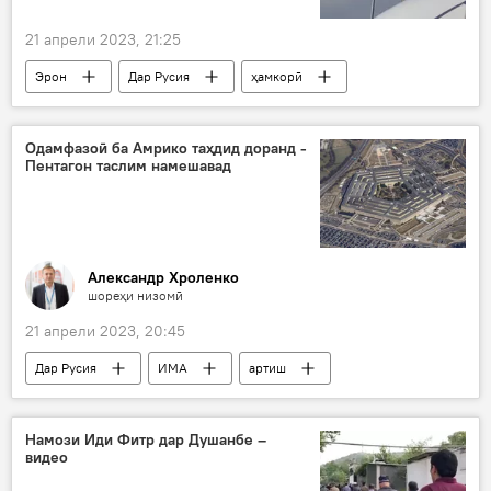
21 апрели 2023, 21:25
Эрон
Дар Русия
ҳамкорӣ
санад
имзои санад
ёддошти тафоҳуми ҳамкорӣ
тиҷорат
Одамфазоӣ ба Амрико таҳдид доранд -
Пентагон таслим намешавад
транзит
Александр Хроленко
шореҳи низомӣ
21 апрели 2023, 20:45
Дар Русия
ИМА
артиш
Украина
низомӣ
низоъ
Пентагон
мубориза
Намози Иди Фитр дар Душанбе –
видео