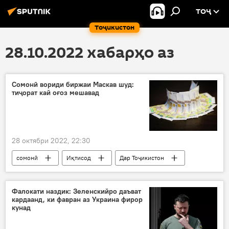
ТОҶ
Тоҷикистон
28.10.2022 хабарҳо аз
Cомонӣ вориди биржаи Маскав шуд:
тиҷорат кай оғоз мешавад
28 октябри 2022, 22:30
сомонӣ
Иқтисод
Дар Тоҷикистон
Дар Русия
Маскав
рубл
Фалокати наздик: Зеленскийро даъват
кардаанд, ки фавран аз Украина фирор
кунад