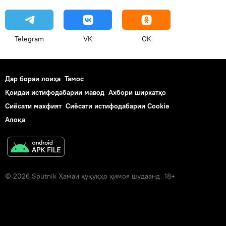
Telegram
VK
OK
Дар бораи лоиҳа
Тамос
Қоидаи истифодабарии мавод
Ахбори ширкатҳо
Сиёсати махфият
Сиёсати истифодабарии Cookie
Алоқа
© 2026 Sputnik Ҳамаи ҳуқуқҳо ҳимоя шудаанд. 18+