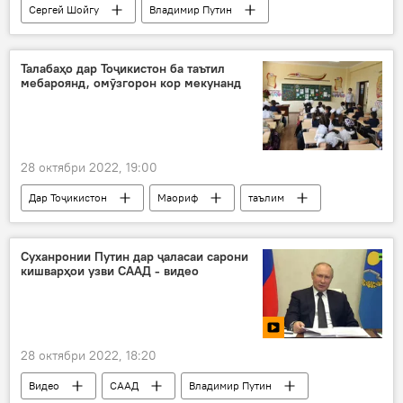
Сергей Шойгу
Владимир Путин
артиш
сафарбарсозии нисбӣ
Дар Русия
Талабаҳо дар Тоҷикистон ба таътил
мебароянд, омӯзгорон кор мекунанд
28 октябри 2022, 19:00
Дар Тоҷикистон
Маориф
таълим
таътил
тирамоҳ
талабагон
омӯзгор
Суханронии Путин дар ҷаласаи сарони
кишварҳои узви СААД - видео
28 октябри 2022, 18:20
Видео
СААД
Владимир Путин