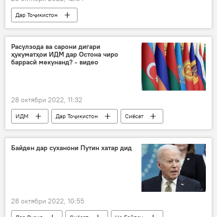
Дар Тоҷикистон
Навигариҳои варзиши Тоҷикистон
Федератсияи футбол
футзал
бозӣ
Расулзода ва сарони дигари
ҳукуматҳои ИДМ дар Остона чиро
Дар Русия
баррасӣ мекунанд? - видео
28 октябри 2022, 11:32
ИДМ
Дар Тоҷикистон
Сиёсат
сарвазир
Туркманистон
Қоҳир Расулзода
Байден дар суханони Путин хатар дид
28 октябри 2022, 10:55