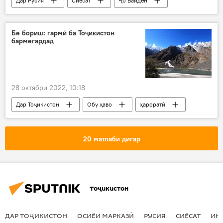
Дар Русия
Сиёсат
Ҷо Байден
Владимир Путин
Украина
ҳастаӣ
Бе бориш: гармӣ ба Тоҷикистон
бармегардад
28 октябри 2022, 10:18
Дар Тоҷикистон
Обу ҳаво
ҳароратӣ
Хатлон
Душанбе
20 матлаби дигар
Тоҷикистон
ДАР ТОҶИКИСТОН
ОСИЁИ МАРКАЗӢ
РУСИЯ
СИЁСАТ
ИҚ