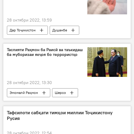
28 октябри 2022, 13:59
Дар Тоҷикистон
Душанбе
Таслияти Раҳмон ба Раисӣ ва таъкидаш
ба муборизаи якҷоя бо террористҳо
28 октябри 2022, 13:30
Эмомалӣ Раҳмон
Шероз
Иброҳим Раисӣ
ҳамдардӣ
Амният ва мудофиа
Эрон
Тафсилоти сабқати тимҳои миллии Тоҷикистону
Русия
28 октябри 2022, 12:54