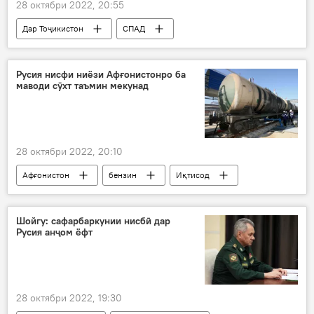
28 октябри 2022, 20:55
Дар Тоҷикистон
СПАД
Амният ва мудофиа
Озарбойҷон
Арманистон
Русия нисфи ниёзи Афғонистонро ба
маводи сӯхт таъмин мекунад
28 октябри 2022, 20:10
Афғонистон
бензин
Иқтисод
Дар Русия
Шойгу: сафарбаркунии нисбӣ дар
Русия анҷом ёфт
28 октябри 2022, 19:30