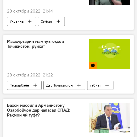
28 октябри 2022, 21:44
Украина
Сиёсат
Владимир Зеленский
фирор
Дар Русия
Донбасс
Машҳуртарин мамнӯъгоҳҳои
Тоҷикистон: рӯйхат
28 октябри 2022, 21:22
Тасвирбаён
Дар Тоҷикистон
табиат
муҳити зист
Баҳси масоили Арманистону
Озарбойҷон дар ҷаласаи СПАД:
Раҳмон чӣ гуфт?