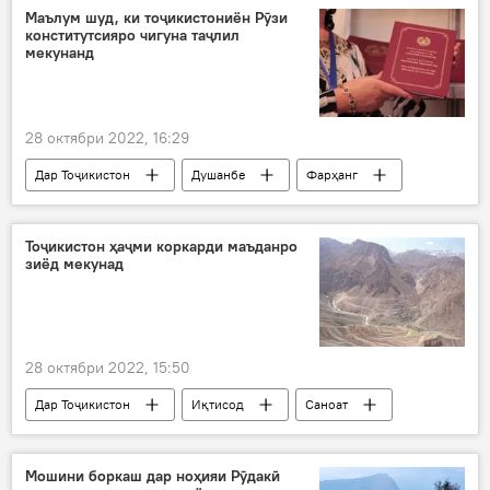
Маълум шуд, ки тоҷикистониён Рӯзи
конститутсияро чигуна таҷлил
мекунанд
28 октябри 2022, 16:29
Дар Тоҷикистон
Душанбе
Фарҳанг
рӯзи сарқонуни ҶТ
Тоҷикистон ҳаҷми коркарди маъданро
зиёд мекунад
28 октябри 2022, 15:50
Дар Тоҷикистон
Иқтисод
Саноат
маъдан
коркард
Мошини боркаш дар ноҳияи Рӯдакӣ