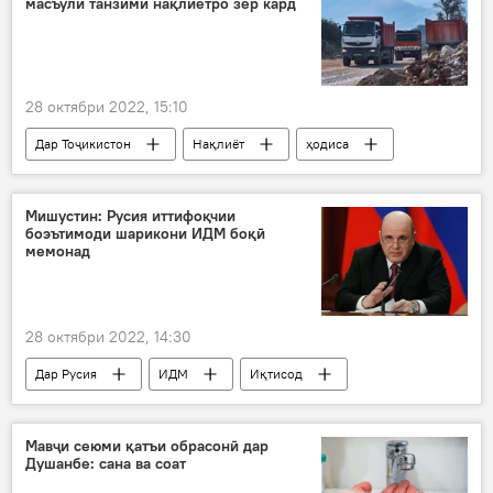
масъули танзими нақлиётро зер кард
28 октябри 2022, 15:10
Дар Тоҷикистон
Нақлиёт
ҳодиса
танзим
садама
Мишустин: Русия иттифоқчии
боэътимоди шарикони ИДМ боқӣ
мемонад
28 октябри 2022, 14:30
Дар Русия
ИДМ
Иқтисод
Михаил Мишустин
ҳамкорӣ
Мавҷи сеюми қатъи обрасонӣ дар
Душанбе: сана ва соат