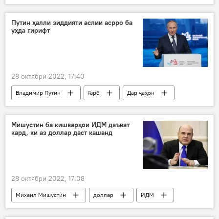
оромӣ
Сиёсат
Путин ҳалли зиддияти аслии асрро ба
уҳда гирифт
28 октябри 2022, 17:40
Владимир Путин
Ғарб
Дар ҷаҳон
Сиёсат
АвруОсиё
ИМА
Аврупо
Дар Русия
Мишустин ба кишварҳои ИДМ даъват
кард, ки аз доллар даст кашанд
28 октябри 2022, 17:08
Михаил Мишустин
доллар
ИДМ
Сиёсат
Иқтисод
Дар Русия