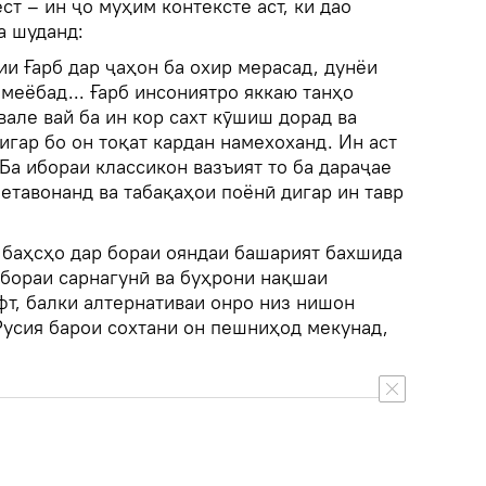
ст – ин ҷо муҳим контексте аст, ки дао
а шуданд:
и Ғарб дар ҷаҳон ба охир мерасад, дунёи
 меёбад... Ғарб инсониятро яккаю танҳо
вале вай ба ин кор сахт кӯшиш дорад ва
игар бо он тоқат кардан намехоханд. Ин аст
 Ба ибораи классикон вазъият то ба дараҷае
етавонанд ва табақаҳои поёнӣ дигар ин тавр
.
 баҳсҳо дар бораи ояндаи башарият бахшида
р бораи сарнагунӣ ва буҳрони нақшаи
фт, балки алтернативаи онро низ нишон
Русия барои сохтани он пешниҳод мекунад,