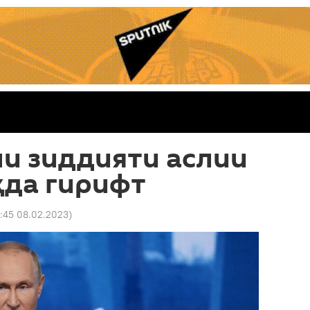
и зиддияти аслии
ҳда гирифт
9:45 08.02.2023
)