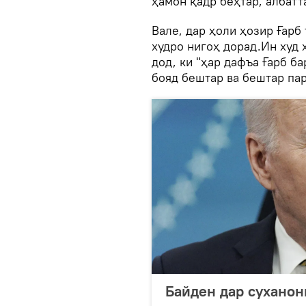
ҳамон қадр беҳтар, албатт
Вале, дар ҳоли ҳозир Ғар
худро нигоҳ дорад.Ин худ 
дод, ки "ҳар дафъа Ғарб б
бояд бештар ва бештар пар
Байден дар суханон