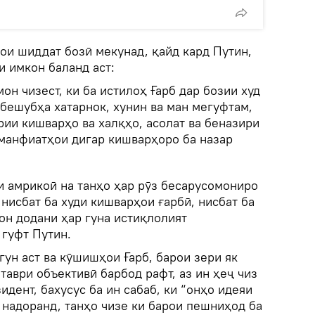
рои шиддат бозӣ мекунад, қайд кард Путин,
и имкон баланд аст:
он чизест, ки ба истилоҳ Ғарб дар бозии худ
 бешубҳа хатарнок, хунин ва ман мегуфтам,
рии кишварҳо ва халқҳо, асолат ва беназири
 манфиатҳои дигар кишварҳоро ба назар
и амрикоӣ на танҳо ҳар рӯз бесарусомониро
 нисбат ба худи кишварҳои ғарбӣ, нисбат ба
н додани ҳар гуна истиқлолият
 гуфт Путин.
гун аст ва кӯшишҳои Ғарб, барои зери як
 таври объективӣ барбод рафт, аз ин ҳеҷ чиз
идент, бахусус ба ин сабаб, ки “онҳо идеяи
 надоранд, танҳо чизе ки барои пешниҳод ба