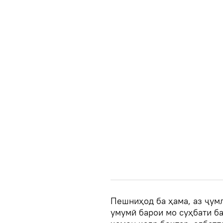
Пешниҳод ба ҳама, аз ҷумл
умумӣ барои мо суҳбати ба