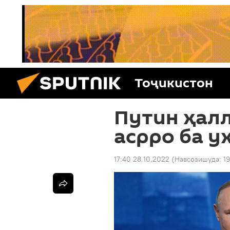
Тоҷикистон
Путин ҳалл
асрро ба у
17:40 28.10.2022
(Навсозишуда:
1