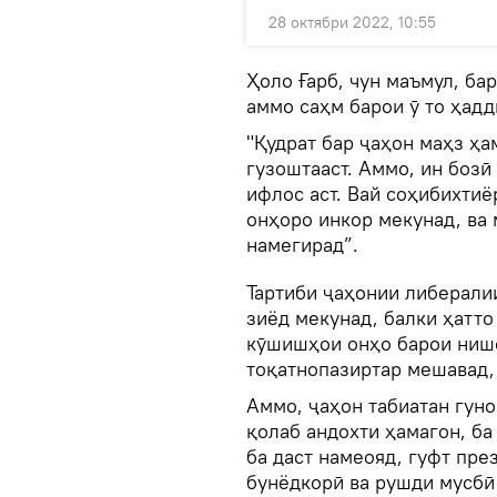
28 октябри 2022, 10:55
Ҳоло Ғарб, чун маъмул, ба
аммо саҳм барои ӯ то ҳадд
"Қудрат бар ҷаҳон маҳз ҳам
гузоштааст. Аммо, ин бозӣ
ифлос аст. Вай соҳибихтиё
онҳоро инкор мекунад, ва
намегирад”.
Тартиби ҷаҳонии либерали
зиёд мекунад, балки ҳатто
кӯшишҳои онҳо барои нишо
тоқатнопазиртар мешавад,
Аммо, ҷаҳон табиатан гуно
қолаб андохти ҳамагон, ба
ба даст намеояд, гуфт през
бунёдкорӣ ва рушди мусбӣ