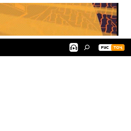
РУС
ТОҶ