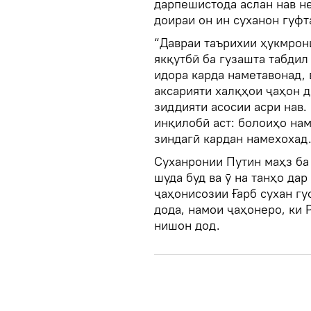
дарпешистода аслан нав не
доираи он ин суханон гуфт
“Давраи таърихии ҳукмрони
якқутбӣ ба гузашта табдил
идора карда наметавонад, 
аксарияти халқҳои ҷаҳон д
зиддияти асосии асри нав.
инқилобӣ аст: болоиҳо нам
зиндагӣ кардан намехохад
Суханронии Путин маҳз ба
шуда буд ва ӯ на танҳо да
ҷаҳонисозии Ғарб сухан гу
дода, намои ҷаҳонеро, ки 
нишон дод.