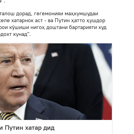
а”.
б талош дорад, гегемонияи маҳкумшудаи
хеле хатарнок аст - ва Путин ҳатто ҳушдор
арои кӯшиши нигоҳ доштани бартарияти худ
дохт кунад".
и Путин хатар дид