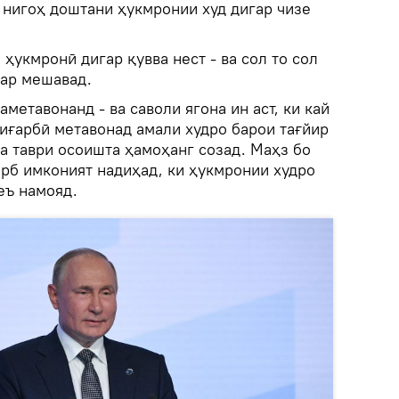
 нигоҳ доштани ҳукмронии худ дигар чизе
 ҳукмронӣ дигар қувва нест - ва сол то сол
тар мешавад.
метавонанд - ва саволи ягона ин аст, ки кай
иғарбӣ метавонад амали худро барои тағйир
а таври осоишта ҳамоҳанг созад. Маҳз бо
арб имконият надиҳад, ки ҳукмронии худро
сеъ намояд.