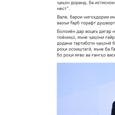
ҷаҳон доранд, ба истиснои
нест”.
Вале, барои нигоҳдории ин
вазъи Ғарб торафт душвор
Болоиён дар воцеъ дигар на
поёниҳо, яъне ҷаҳони ғайр
додани тартиботи ҷаҳонӣ б
роҳи осоиштагӣ, яъне ба Ғ
бо роҳи иғво ва ғангҳо ва