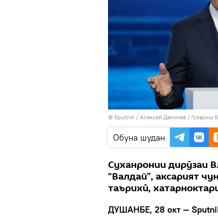
©
Sputnik
/ Алексей Даничев
/
Гузариш 
Обуна шудан
Суханронии дирӯзаи 
“Валдай”, аксарият чун
таърихӣ, хатарноктари
ДУШАНБЕ, 28 окт — Sputni