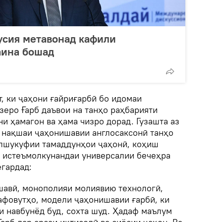
Русия метавонад кафили
аина бошад
, ки ҷаҳони ғайриғарбӣ бо идомаи
 зеро Ғарб даъвои на танҳо раҳбарияти
ни ҳамагон ва ҳама чизро дорад. Гузашта аз
и нақшаи ҷаҳонишавии англосаксонӣ танҳо
улшукуфии тамаддунҳои ҷаҳонӣ, коҳиш
а истеъмолкунандаи универсалии бечеҳра
егардад:
шавӣ, монополияи молиявию технологӣ,
афовутҳо, модели ҷаҳонишавии ғарбӣ, ки
 навбунёд буд, сохта шуд. Ҳадаф маълум