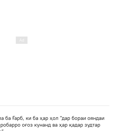
а ба Ғарб, ки ба ҳар ҳол "дар бораи ояндаи
робарро оғоз кунанд ва ҳар қадар зудтар