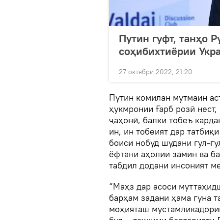
Путин гуфт, танҳо 
соҳибихтиёрии Укр
27 октябри 2022, 21:20
Путин комилан мутмаин аст
ҳукмронии Ғарб розӣ нест,
ҷаҳонӣ, балки тобеъ карда
ин, ин тобеият дар татбиқ
боиси нобуд шудани гул-г
ёфтани аҳолии замин ва б
табдил додани инсоният м
“Маҳз дар асоси муттаҳид
барҳам задани ҳама гуна т
моҳияташ мустамликадории