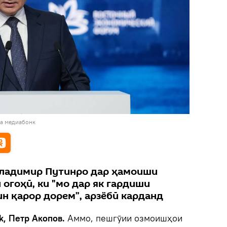
ба медиабонк
Владимир Путинро дар ҳамоиши
 огоҳӣ, ки "мо дар як гардиши
н қарор дорем”, арзёбӣ карданд
k, Петр Акопов.
Аммо, пешгӯии озмоишҳои