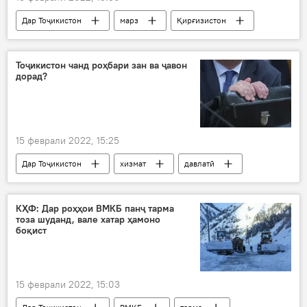
Дар Тоҷикистон
марз
Қирғизистон
Суд
Суғд
убури ғайримуҷоз
Тоҷикистон чанд роҳбари зан ва ҷавон
дорад?
15 феврали 2022, 15:25
Дар Тоҷикистон
хизмат
давлатӣ
ҷавонон
занон
Иҷтимоъ
Ҷумахон Давлатов
КҲФ: Дар роҳҳои ВМКБ панҷ тарма
тоза шуданд, вале хатар ҳамоно
боқист
15 феврали 2022, 15:03