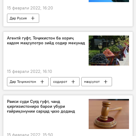
15 феврали 2022, 16:20
Дар Русия
Навигариҳои варзиши Тоҷикистон
Камила Валиева
допинг
Агентӣ гуфт, Тоҷикистон ба хориҷ
кадом маҳсулотро зиёд содир мекунад
15 феврали 2022, 16:10
Дар Тоҷикистон
содирот
маҳсулот
кишоварзӣ
Раиси суди Суғд гуфт, чанд
қирғизистониро барои убури
ғайриқонунии сарҳад ҷазо доданд
15 феврали 2022, 15:50