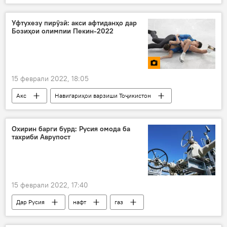
Рӯйдод, ҷиноят ва ҳолатҳои фавқулода
Оҷонсии зидди фасод
Уфтухезу пирӯзӣ: акси афтиданҳо дар
Бозиҳои олимпии Пекин-2022
15 феврали 2022, 18:05
Акс
Навигариҳои варзиши Тоҷикистон
Бозиҳои олимпии Пекин
афтид
варзишгар
Охирин барги бурд: Русия омода ба
тахриби Аврупост
15 феврали 2022, 17:40
Дар Русия
нафт
газ
Аврупо
таҳрим