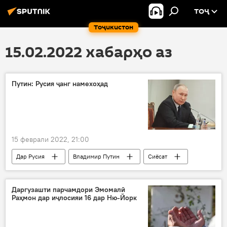
ТОҶ
Тоҷикистон
15.02.2022 хабарҳо аз
Путин: Русия ҷанг намехоҳад
15 феврали 2022, 21:00
Дар Русия
Владимир Путин
Сиёсат
Олаф Шолтс
Даргузашти парчамдори Эмомалӣ
Раҳмон дар иҷлосияи 16 дар Ню-Йорк