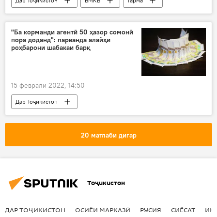
Дар Тоҷикистон
ВМКБ
тарма
КҲФ
Рӯйдод, ҷиноят ва ҳолатҳои фавқулода
"Ба корманди агентӣ 50 ҳазор сомонӣ
пора доданд": парванда алайҳи
роҳбарони шабакаи барқ
15 феврали 2022, 14:50
Дар Тоҷикистон
Рӯйдод, ҷиноят ва ҳолатҳои фавқулода
фасод
пора
коррупсия
20 матлаби дигар
шабака
барқ
Тоҷикистон
ДАР ТОҶИКИСТОН
ОСИЁИ МАРКАЗӢ
РУСИЯ
СИЁСАТ
ИҚ