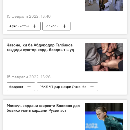
15 феврали 2022, 16:40
Афғонистон
Толибон
Амният ва мудофиа
Ҷавоне, ки ба Абдуқодир Талбаков
таҳдиди куштор кард, боздошт шуд
15 феврали 2022, 16:26
боздошт
РВКД ҶТ дар шаҳри Душанбе
Дар Тоҷикистон
ҷазо
ҳабс
Рӯйдод, ҷиноят ва ҳолатҳои фавқулода
Мамнуъ кардани ширкати Валиева дар
бозиҳо манъ кардани Русия аст