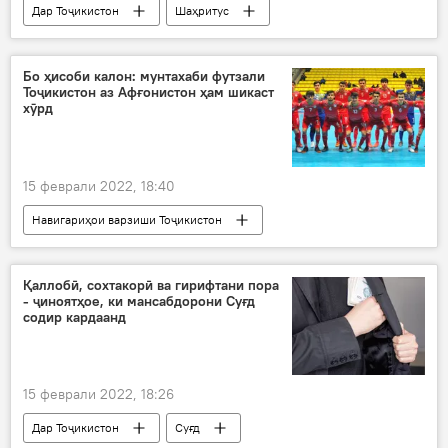
Дар Тоҷикистон
Шаҳритус
Рӯйдод, ҷиноят ва ҳолатҳои фавқулода
Бо ҳисоби калон: мунтахаби футзали
Тоҷикистон аз Афғонистон ҳам шикаст
хӯрд
15 феврали 2022, 18:40
Навигариҳои варзиши Тоҷикистон
Дар Тоҷикистон
Афғонистон
футзал
Қаллобӣ, сохтакорӣ ва гирифтани пора
- ҷиноятҳое, ки мансабдорони Суғд
содир кардаанд
15 феврали 2022, 18:26
Дар Тоҷикистон
Суғд