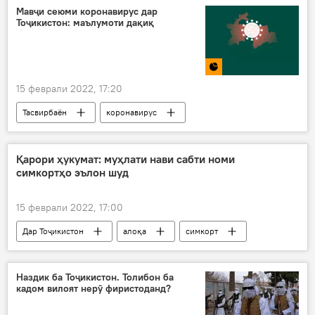
Мавҷи сеюми коронавирус дар
Тоҷикистон: маълумоти дақиқ
15 феврали 2022, 17:20
Тасвирбаён
коронавирус
Мавҷи сеюми коронавирус дар Тоҷикистон: охирин хабару гузоришҳо
Қарори ҳукумат: муҳлати нави сабти номи
симкортҳо эълон шуд
15 феврали 2022, 17:00
Дар Тоҷикистон
алоқа
симкорт
Наздик ба Тоҷикистон. Толибон ба
кадом вилоят нерӯ фиристоданд?