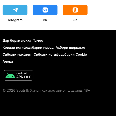
Telegram
VK
OK
Дар бораи лоиҳа
Тамос
Қоидаи истифодабарии мавод
Ахбори ширкатҳо
Сиёсати махфият
Сиёсати истифодабарии Cookie
Алоқа
© 2026 Sputnik Ҳамаи ҳуқуқҳо ҳимоя шудаанд. 18+