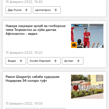
15 феврали 2022, 19:40
Дар Русия
ҳамлагарон
Амният ва мудофиа
ИМА
НАТО
Владимир Путин
шӯхӣ
Навори лаҳзаҳои ҷолиб ва голборони
тими Тоҷикистон аз сӯйи дастаи
Афғонистон - видео
15 феврали 2022, 19:20
Видео
Осиёи Марказӣ
футзал
Афғонистон
тими ҷавонони Тоҷикистон
шикаст
гол
Раиси Шаҳритӯс сабаби худкушии
Нодирови 34-соларо гуфт
15 феврали 2022, 19:00