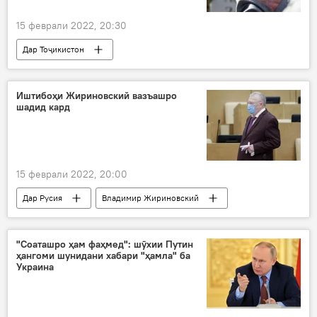
15 феврали 2022, 20:30
Дар Тоҷикистон
Рӯйдод, ҷиноят ва ҳолатҳои фавқулода
даргузашт
Иштибоҳи Жириновский вазъашро
шадид кард
15 феврали 2022, 20:00
Дар Русия
Владимир Жириновский
Тандурустӣ
Коронавирус дар Русия ва ҷаҳон: охирин хабару гузоришҳо
"Соаташро ҳам фаҳмед": шӯхии Путин
ҳангоми шунидани хабари "ҳамла" ба
коронавирус
Украина