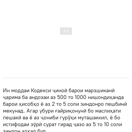
Ин моддаи Кодекси ҷиноӣ барои марзшиканӣ
ҷарима ба андозаи аз 500 то 1000 нишондиҳанда
барои ҳисобҳо ё аз 2 то 5 соли зиндонро пешбинӣ
мекунад. Агар убури ғайриқонунӣ бо маслиҳати
пешакӣ ва ё аз ҷониби гурўҳи муташаккил, ё бо
истифодаи зӯрӣ сурат гирад ҷазо аз 5 то 10 соли
зиндон хоҳад буд.