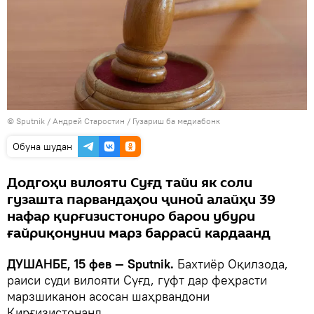
©
Sputnik
/ Андрей Старостин
/
Гузариш ба медиабонк
Обуна шудан
Додгоҳи вилояти Суғд тайи як соли
гузашта парвандаҳои ҷиноӣ алайҳи 39
нафар қирғизистониро барои убури
ғайриқонунии марз баррасӣ кардаанд
ДУШАНБЕ, 15 фев — Sputnik.
Бахтиёр Оқилзода,
раиси суди вилояти Суғд, гуфт дар феҳрасти
марзшиканон асосан шаҳрвандони
Қирғизистонанд.