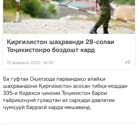
Қирғизистон шаҳрванди 28-солаи
Тоҷикистонро боздошт кард
15 феврали 2022, 14:30
Ба гуфтаи Оқилзода парвандаҳо алайҳи
шаҳрвандони Қирғизистон асосан тибқи моддаи
335-и Кодекси ҷиноии Тоҷикистон барои
ғайриқонунӣ гузаштан аз сарҳади давлатии
ҷумҳурӣ баррасӣ карда мешаванд.