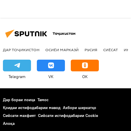
Тоҷикистон
ДАР ТОҶИКИСТОН
ОСИЁИ МАРКАЗӢ
РУСИЯ
СИЁСАТ
ИҚ
Telegram
VK
OK
Дар бораи лоиҳа
Тамос
Қоидаи истифодабарии мавод
Ахбори ширкатҳо
Сиёсати махфият
Сиёсати истифодабарии Cookie
Алоқа