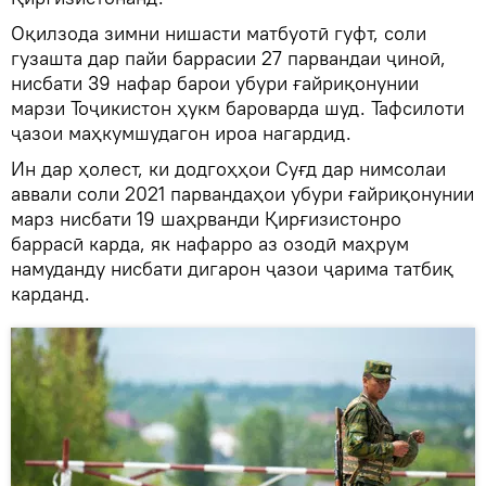
Оқилзода зимни нишасти матбуотӣ гуфт, соли
гузашта дар пайи баррасии 27 парвандаи ҷиноӣ,
нисбати 39 нафар барои убури ғайриқонунии
марзи Тоҷикистон ҳукм бароварда шуд. Тафсилоти
ҷазои маҳкумшудагон ироа нагардид.
Ин дар ҳолест, ки додгоҳҳои Суғд дар нимсолаи
аввали соли 2021 парвандаҳои убури ғайриқонунии
марз нисбати 19 шаҳрванди Қирғизистонро
баррасӣ карда, як нафарро аз озодӣ маҳрум
намуданду нисбати дигарон ҷазои ҷарима татбиқ
карданд.