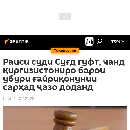
ТОҶ
Тоҷикистон
Раиси суди Суғд гуфт, чанд
қирғизистониро барои
убури ғайриқонунии
сарҳад ҷазо доданд
15:50 15.02.2022