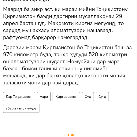
Маврид ба зикр аст, ки марзи миёни Тоҷикистону
Қирғизистон баъди даргирии мусаллаҳонаи 29
апрел баста шуд. Мақомоти қирғиз мегӯянд, то
сарҳад мушаххасу аломатгузорӣ нашаваад,
рафтуомад барқарор намегардад.
Дарозии марзи Қирғизистон бо Тоҷикистон беш аз
970 километр буда, танҳо ҳудуди 520 километри
он аломатгузорӣ шудаст. Номуайянӣ дар марз
баъзан боиси таниши сокинону низомиён
мешавад, ки дар бархе ҳолатҳо хисороти молия
талафоти ҷонӣ дар пай дорад.
Дар Тоҷикистон
марз
Қирғизистон
Суд
Суғд
убури ғайримуҷоз