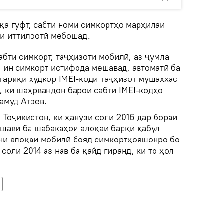
қа гуфт, сабти номи симкортҳо марҳилаи
и иттилоотӣ мебошад.
сабти симкорт, таҷҳизоти мобилӣ, аз ҷумла
и ин симкорт истифода мешавад, автоматӣ ба
тариқи худкор IMEI-коди таҷҳизот мушаххас
, ки шаҳрвандон барои сабти IMEI-кодҳо
амуд Атоев.
 Тоҷикистон, ки ҳанӯзи соли 2016 дар бораи
тшавӣ ба шабакаҳои алоқаи барқӣ қабул
ни алоқаи мобилӣ бояд симкортҳояшонро бо
cоли 2014 аз нав ба қайд гиранд, ки то ҳол