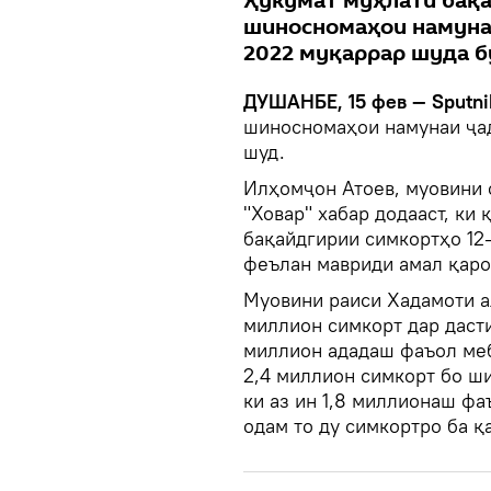
Ҳукумат муҳлати бақа
шиносномаҳои намунаи 
2022 муқаррар шуда б
ДУШАНБЕ, 15 фев — Sputni
шиносномаҳои намунаи ҷад
шуд.
Илҳомҷон Атоев, муовини 
"Ховар" хабар додааст, ки
бақайдгирии симкортҳо 12
феълан мавриди амал қаро
Муовини раиси Хадамоти ал
миллион симкорт дар дасти
миллион ададаш фаъол меб
2,4 миллион симкорт бо ши
ки аз ин 1,8 миллионаш фа
одам то ду симкортро ба қ