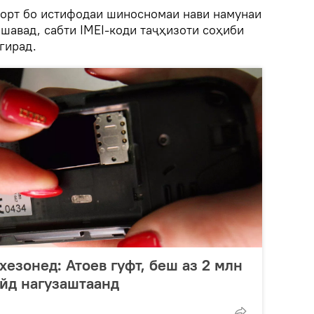
мкорт бо истифодаи шиносномаи нави намунаи
 шавад, сабти IMEI-коди таҷҳизоти соҳиби
гирад.
хезонед: Атоев гуфт, беш аз 2 млн
айд нагузаштаанд