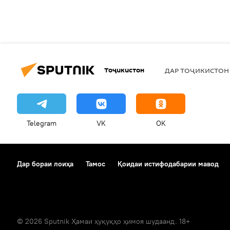
Тоҷикистон
ДАР ТОҶИКИСТОН
Telegram
VK
OK
Дар бораи лоиҳа
Тамос
Қоидаи истифодабарии мавод
© 2026 Sputnik Ҳамаи ҳуқуқҳо ҳимоя шудаанд. 18+