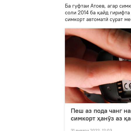
Ба гуфтаи Атоев, агар си
соли 2014 ба қайд гирифта
симкорт автоматӣ сурат ме
Пеш аз пода чанг на
симкорт ҳанӯз аз қ
31 январи 2022, 12:03