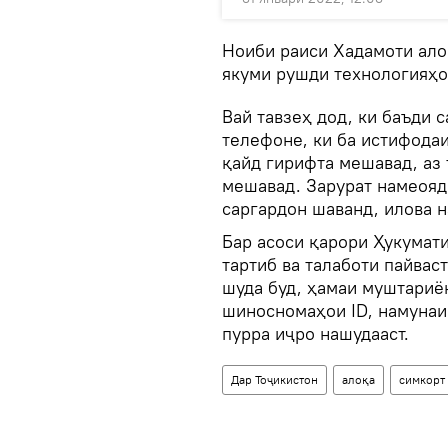
Ноиби раиси Хадамоти ало
якуми рушди технологияҳо
Вай тавзеҳ дод, ки баъди 
телефоне, ки ба истифода
қайд гирифта мешавад, аз 
мешавад. Зарурат намеояд
саргардон шаванд, илова н
Бар асоси қарори Ҳукумати
тартиб ва талаботи пайвас
шуда буд, ҳамаи муштариё
шиносномаҳои ID, намунаи 
пурра иҷро нашудааст.
Дар Тоҷикистон
алоқа
симкорт