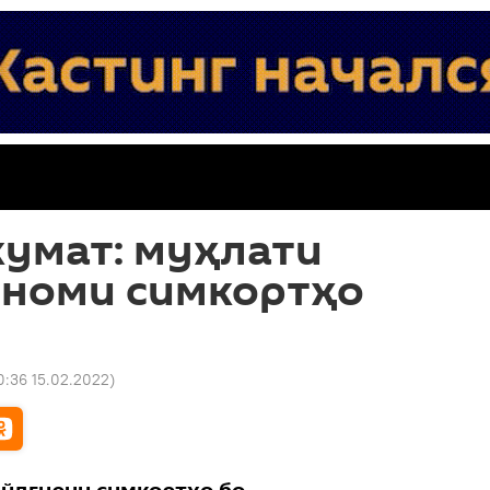
кумат: муҳлати
 номи симкортҳо
0:36 15.02.2022
)