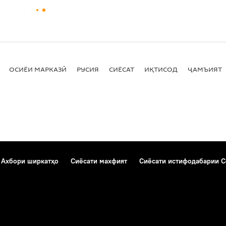
ОСИЁИ МАРКАЗӢ
РУСИЯ
СИЁСАТ
ИҚТИСОД
ҶАМЪИЯТ
Ахбори ширкатҳо
Сиёсати махфият
Сиёсати истифодабарии C