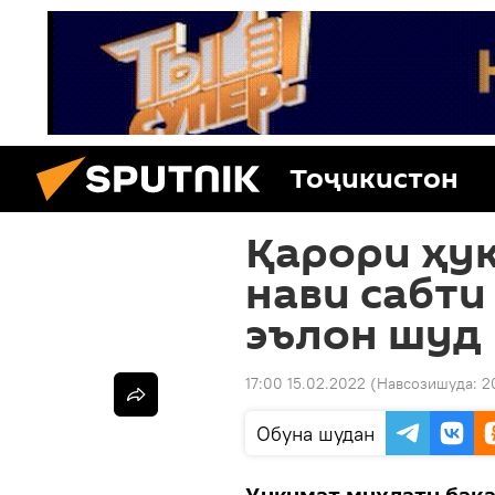
Тоҷикистон
Қарори ҳу
нави сабти
эълон шуд
17:00 15.02.2022
(Навсозишуда:
2
Обуна шудан