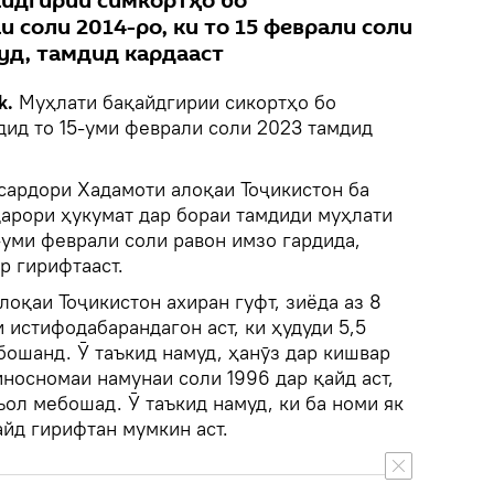
йдгирии симкортҳо бо
соли 2014-ро, ки то 15 феврали соли
уд, тамдид кардааст
k.
Муҳлати бақайдгирии сикортҳо бо
ид то 15-уми феврали соли 2023 тамдид
сардори Хадамоти алоқаи Тоҷикистон ба
 қарори ҳукумат дар бораи тамдиди муҳлати
-уми феврали соли равон имзо гардида,
р гирифтааст.
оқаи Тоҷикистон ахиран гуфт, зиёда аз 8
 истифодабарандагон аст, ки ҳудуди 5,5
ошанд. Ӯ таъкид намуд, ҳанӯз дар кишвар
носномаи намунаи соли 1996 дар қайд аст,
ъол мебошад. Ӯ таъкид намуд, ки ба номи як
айд гирифтан мумкин аст.