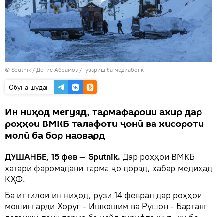
©
Sputnik
/ Денис Абрамов
/
Гузариш ба медиабонк
Обуна шудан
Ин ниҳод мегӯяд, тармафароии ахир дар
роҳҳои ВМКБ талафоти ҷонӣ ва хисороти
молӣ ба бор наовард
ДУШАНБЕ, 15 фев — Sputnik.
Дар роҳҳои ВМКБ
хатари фаромадани тарма ҷо дорад, хабар медиҳад
КҲФ.
Ба иттилои ин ниҳод, рӯзи 14 феврал дар роҳҳои
мошингарди Хоруғ - Ишкошим ва Рӯшон - Бартанг