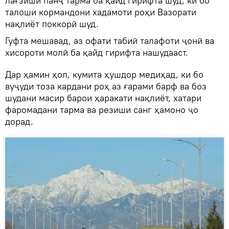
лағзиши панҷ тарма ба қайд гирифта шуд, ки бо
талоши кормандони хадамоти роҳи Вазорати
нақлиёт поккорӣ шуд.
Гуфта мешавад, аз офати табиӣ талафоти ҷонӣ ва
хисороти молӣ ба қайд гирифта нашудааст.
Дар ҳамин ҳол, кумита ҳушдор медиҳад, ки бо
вуҷуди тоза кардани роҳ аз ғарами барф ва боз
шудани масир барои ҳаракати нақлиёт, хатари
фаромадани тарма ва резиши санг ҳамоно ҷо
дорад.