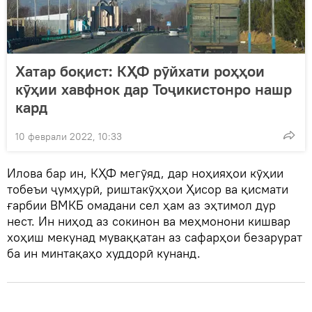
Хатар боқист: КҲФ рӯйхати роҳҳои
кӯҳии хавфнок дар Тоҷикистонро нашр
кард
10 феврали 2022, 10:33
Илова бар ин, КҲФ мегӯяд, дар ноҳияҳои кӯҳии
тобеъи ҷумҳурӣ, риштакӯҳҳои Ҳисор ва қисмати
ғарбии ВМКБ омадани сел ҳам аз эҳтимол дур
нест. Ин ниҳод аз сокинон ва меҳмонони кишвар
хоҳиш мекунад муваққатан аз сафарҳои безарурат
ба ин минтақаҳо худдорӣ кунанд.