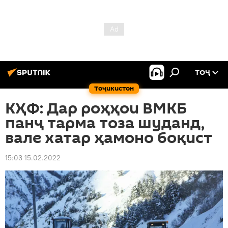
ТОҶ
Тоҷикистон
КҲФ: Дар роҳҳои ВМКБ
панҷ тарма тоза шуданд,
вале хатар ҳамоно боқист
15:03 15.02.2022