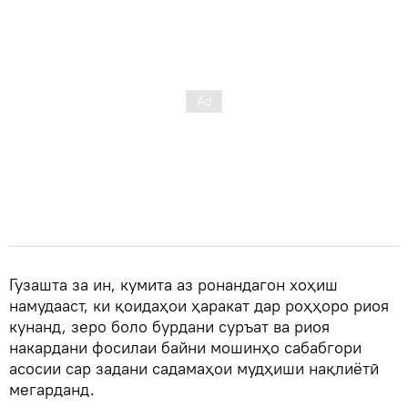
Гузашта за ин, кумита аз ронандагон хоҳиш
намудааст, ки қоидаҳои ҳаракат дар роҳҳоро риоя
кунанд, зеро боло бурдани суръат ва риоя
накардани фосилаи байни мошинҳо сабабгори
асосии сар задани садамаҳои мудҳиши нақлиётӣ
мегарданд.