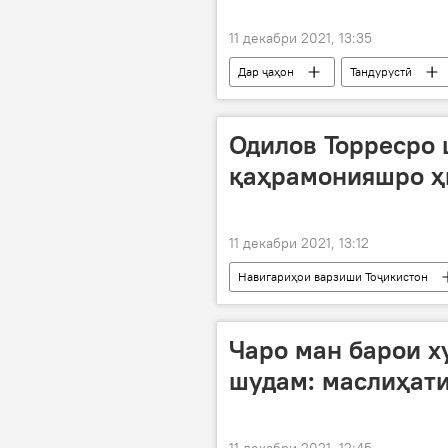
11 декабри 2021, 13:35
Дар ҷаҳон
Тандурустӣ
Одилов Торресро 
қаҳрамонияшро ҳ
11 декабри 2021, 13:12
Навигариҳои варзиши Тоҷикистон
Чаро ман барои х
шудам: маслиҳат