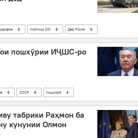
мудофиа
пойгоҳи 201
Дар Русия
ҳои пошхӯрии ИҶШС-ро
ев
СССР
пошхӯрӣ
иву табрики Раҳмон ба
ну кунунии Олмон