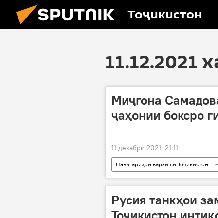
Тоҷикистон
11.12.2021 
Миҷгона Самадов
ҷаҳонии боксро г
11 декабри 2021, 21:11
Навигариҳои варзиши Тоҷикистон
Русия танкҳои за
Тоҷикистон интиқ