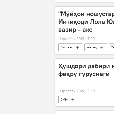
"Мӯйҳои ношустар
Интиқоди Лола Ю
вазир - акс
11 декабри 2021, 17:00
Фарҳанг
танқид
Ӯ
Ҳушдори дабири 
фақру гуруснагӣ
11 декабри 2021, 16:30
СММ