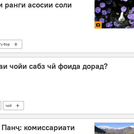
ни ранги асосии соли
гу бор
и чойи сабз чӣ фоида дорад?
чой
 Панҷ: комиссариати