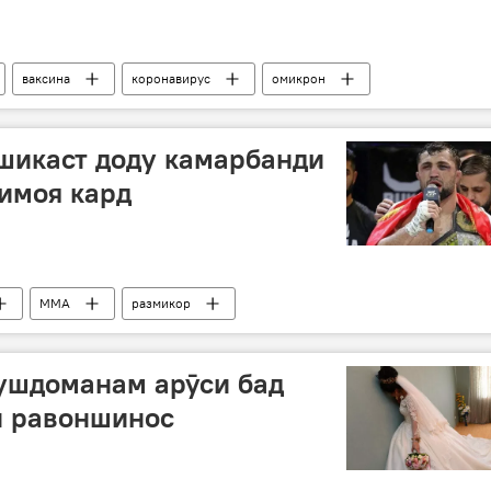
ваксина
коронавирус
омикрон
шикаст доду камарбанди
имоя кард
ММА
размикор
ушдоманам арӯси бад
и равоншинос