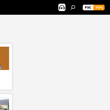
РУС
ТОҶ