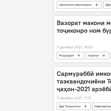
зӯрозмоии размикорон
Дар
ММА
Вазорат макони 
тоҷиконро ном бу
11 декабри 2021, 18:03
Муҳоҷират
тоҷикон
Сармураббӣ имко
таэквандочиёни Т
ҷаҳон-2021 арзёб
11 декабри 2021, 17:31
Дар Тоҷикистон
Навигариҳо