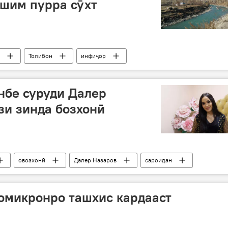
шим пурра сӯхт
Толибон
инфиҷор
нбе суруди Далер
зи зинда бозхонӣ
овозхонӣ
Далер Назаров
сароидан
омикронро ташхис кардааст