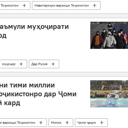
 Тоҷикистон
Навигариҳои варзиши Тоҷикистон
маъмули муҳоҷирати
рд
муҳоҷир
Дар Русия
ни тими миллии
оҷикистонро дар Ҷоми
ӣ кард
и варзиши Тоҷикистон
Минск
Ҷоми ҷаҳон