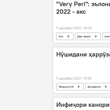
"Very Peri": эъло
2022 - акс
11 декабри 2021, 16:03
Акс
Дар ҷаҳон
ран
Нӯшидани ҳаррӯза
11 декабри 2021, 15:02
Тандурустӣ
фоиданок
Инфиҷори канори