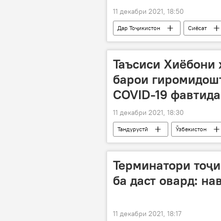
11 декабри 2021, 18:50
Дар Тоҷикистон
Сиёсат
Таъсиси Хиёбони 
барои гиромидошт
COVID-19 фавтид
11 декабри 2021, 18:30
Тандурустӣ
Ӯзбекистон
Терминатори тоҷи
ба даст овард: на
11 декабри 2021, 18:17