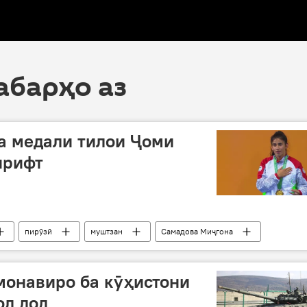
хабарҳо аз
а медали тилои Ҷоми
ирифт
пирӯзӣ
муштзан
Самадова Миҷгона
монавиро ба кӯҳистони
ол дод