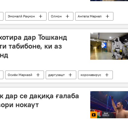
Эмомалӣ Раҳмон
Олмон
Ангела Меркел
хотира дар Тошканд
и табибоне, ки аз
анд
Осиёи Марказӣ
даргузашт
коронавирус
к дар се дақиқа ғалаба
вори нокаут