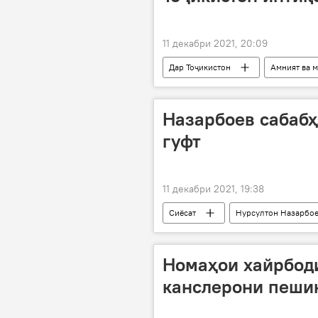
11 декабри 2021, 20:09
Дар Тоҷикистон
Амният ва 
Назарбоев сабаб
гуфт
11 декабри 2021, 19:38
Сиёсат
Нурсултон Назарбо
Номаҳои хайрбод
канслерони пеши