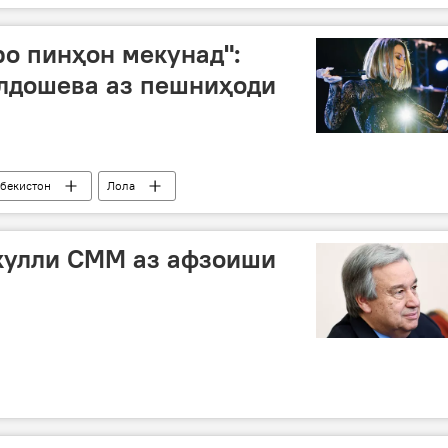
о пинҳон мекунад":
лдошева аз пешниҳоди
збекистон
Лола
кулли СММ аз афзоиши