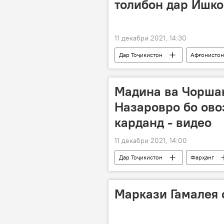
толибон дар Ишко
11 декабри 2021, 14:30
Дар Тоҷикистон
Афғонистон
Мадина ва Чорша
Назаровро бо ово
карданд - видео
11 декабри 2021, 14:00
Дар Тоҷикистон
Фарҳанг
Мадина Ақназарова
Маркази Гамалея 