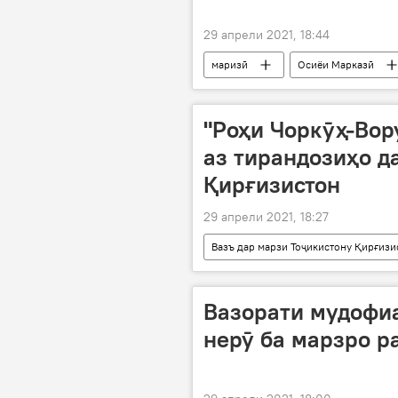
29 апрели 2021, 18:44
маризӣ
Осиёи Марказӣ
Коронавирус дар Русия ва ҷаҳон: ох
"Роҳи Чоркӯҳ-Вор
аз тирандозиҳо д
Қирғизистон
29 апрели 2021, 18:27
Вазъ дар марзи Тоҷикистону Қирғизи
Осиёи Марказӣ
марз
Вазорати мудофиа
нерӯ ба марзро р