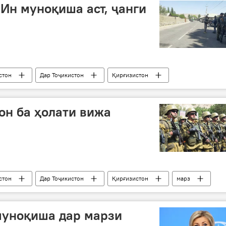
“Ин муноқиша аст, ҷанги
стон
Дар Тоҷикистон
Қирғизистон
он ба ҳолати вижа
стон
Дар Тоҷикистон
Қирғизистон
марз
ерӯҳо
муноқиша дар марзи