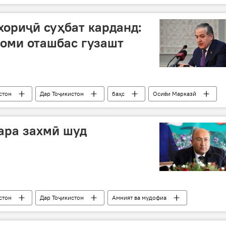
хориҷӣ суҳбат карданд:
зоми оташбас гузашт
стон
Дар Тоҷикистон
баҳс
Осиёи Марказӣ
ара захмӣ шуд
стон
Дар Тоҷикистон
Амният ва мудофиа