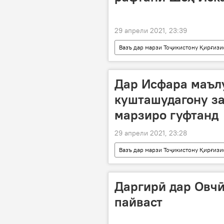
29 апрели 2021, 23:39
Вазъ дар марзи Тоҷикистону Қирғизи
марзи Тоҷикистону Қирғизистон
Дар Исфара маъл
кушташудагону з
марзиро гуфтанд
29 апрели 2021, 23:28
Вазъ дар марзи Тоҷикистону Қирғизи
Қирғизистон
Исфара
Даргирӣ дар Овчӣ
пайваст