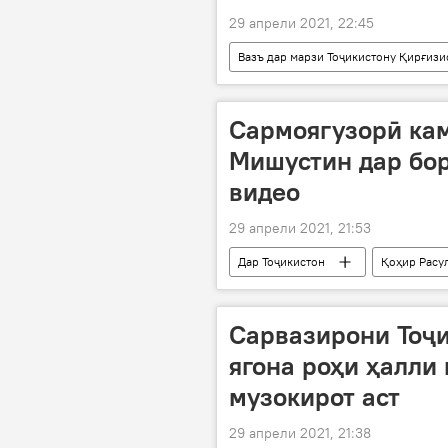
29 апрели 2021, 22:45
Вазъ дар марзи Тоҷикистону Қирғизи
муноқишаи марзӣ
Сармоягузорӣ кам
Мишустин дар бор
видео
29 апрели 2021, 21:53
Дар Тоҷикистон
Қоҳир Расу
ҳамкор
Дар Русия
Сарвазирони Тоҷи
ягона роҳи ҳалли
музокирот аст
29 апрели 2021, 21:38