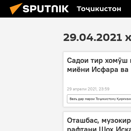
Тоҷикистон
29.04.2021 
Садои тир хомӯш 
миёни Исфара ва 
29 апрели 2021, 23:59
Вазъ дар марзи Тоҷикистону Қирғизи
вазъ
тир
Ором
Оташбас, музокир
рафтани Шоҳ Иск