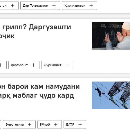
стон
Дар Тоҷикистон
Қирғизистон
музокирот
 грипп? Даргузашти
оҷик
даргузашт
журналист
он барои кам намудани
арқ маблағ ҷудо кард
Энергетика
Кӯлоб
БАТР