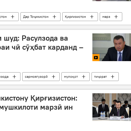
стон
Дар Тоҷикистон
Қирғизистон
марз
 шуд: Расулзода ва
аи чӣ сӯҳбат карданд –
лзода
сармоягузорӣ
мулоқот
тиҷорат
кистону Қирғизистон:
 мушкилоти марзӣ ин