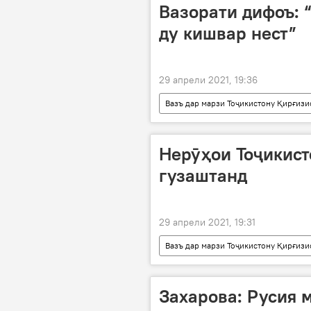
Вазорати дифоъ: 
ду кишвар нест”
29 апрели 2021, 19:36
Вазъ дар марзи Тоҷикистону Қирғизи
Нерӯҳои Тоҷикист
гузаштанд
29 апрели 2021, 19:31
Вазъ дар марзи Тоҷикистону Қирғизи
муноқиша
артиш
н
Захарова: Русия 