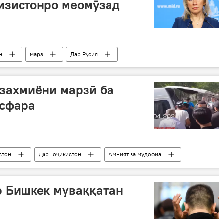
изистонро меомӯзад
н
марз
Дар Русия
стон
Сиёсат
 захмиёни марзӣ ба
Исфара
стон
Дар Тоҷикистон
Амният ва мудофиа
р Бишкек муваққатан