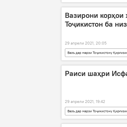
Вазирони корҳои 
Тоҷикистон ба ни
29 апрели 2021, 20:05
Вазъ дар марзи Тоҷикистону Қирғизи
марз
Раиси шаҳри Исф
29 апрели 2021, 19:42
Вазъ дар марзи Тоҷикистону Қирғизи
марз
дифоъ