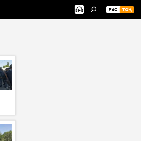
РУС
ТОҶ