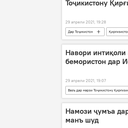
Тоҷикистону Қирғ
29 апрели 2021, 19:28
Дар Тоҷикистон
Қирғизисто
Вазъ дар марзи Тоҷикистону Қирғизи
Навори интиқоли
бемористон дар 
29 апрели 2021, 19:07
Вазъ дар марзи Тоҷикистону Қирғизи
марз
Намози ҷумъа да
манъ шуд