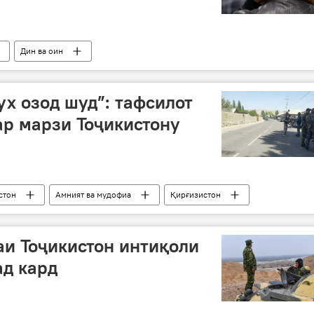
Дин ва оин
ирин хабару гузоришҳо
ух озод шуд”: тафсилот
ар марзи Тоҷикистону
стон
Амният ва мудофиа
Қирғизистон
и Тоҷикистон интиқоли
ад кард