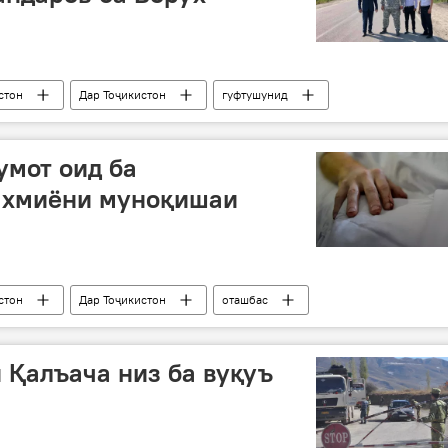
стон
Дар Тоҷикистон
гуфтушунид
муноқишаи марзӣ
умот оид ба
ахмиёни муноқишаи
стон
Дар Тоҷикистон
оташбас
марз
муноқишаи марзӣ
 Қалъача низ ба вуқуъ