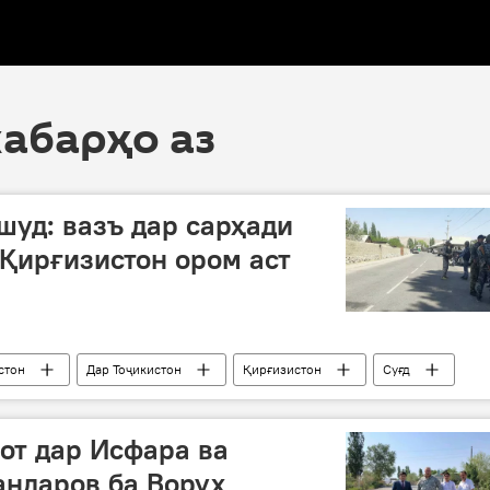
хабарҳо аз
шуд: вазъ дар сарҳади
Қирғизистон ором аст
стон
Дар Тоҷикистон
Қирғизистон
Суғд
от дар Исфара ва
андаров ба Ворух