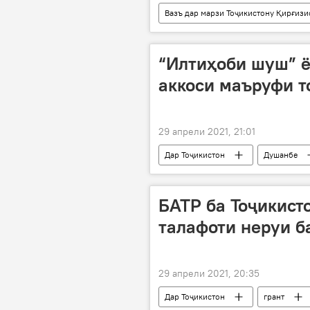
Вазъ дар марзи Тоҷикистону Қирғизи
Қоҳир Расулзода
сарвазир
“Илтиҳоби шуш” ё
аккоси маъруфи т
29 апрели 2021, 21:01
Дар Тоҷикистон
Душанбе
БАТР ба Тоҷикист
талафоти неруи б
29 апрели 2021, 20:35
Дар Тоҷикистон
грант