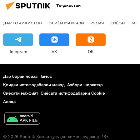
Тоҷикистон
ДАР ТОҶИКИСТОН
ОСИЁИ МАРКАЗӢ
РУСИЯ
СИЁСАТ
ИҚ
Telegram
VK
OK
Дар бораи лоиҳа
Тамос
Қоидаи истифодабарии мавод
Ахбори ширкатҳо
Сиёсати махфият
Сиёсати истифодабарии Cookie
Алоқа
© 2026 Sputnik Ҳамаи ҳуқуқҳо ҳимоя шудаанд. 18+