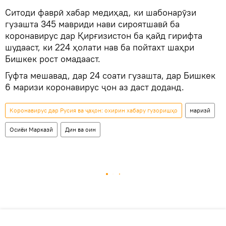
Ситоди фаврӣ хабар медиҳад, ки шабонарӯзи
гузашта 345 мавриди нави сироятшавӣ ба
коронавирус дар Қирғизистон ба қайд гирифта
шудааст, ки 224 ҳолати нав ба пойтахт шаҳри
Бишкек рост омадааст.
Гуфта мешавад, дар 24 соати гузашта, дар Бишкек
6 маризи коронавирус ҷон аз даст доданд.
Коронавирус дар Русия ва ҷаҳон: охирин хабару гузоришҳо
маризӣ
Осиёи Марказӣ
Дин ва оин