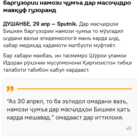
баргузории намози ҷумъа дар масоҷидро
мавқуф гузоранд
ДУШАНБЕ, 29 апр — Sputnik.
Дар масҷидҳои
Бишкек баргузории намози ҷумъа то мӯътадил
шудани вазъи эпидемиологӣ манъ карда шуд,
хабар медиҳад хадамоти матбуоти муфтиёт.
Бар хабари манбаъ, ин тасмимро Шӯрои уламои
Идораи рӯҳонии мусулмонони Қирғизистон тибқи
талаботи табибон қабул кардааст.
"Аз 30 апрел, то ба эътидол омадани вазъ,
намози ҷумъа дар масҷидҳои Бишкек қатъ
карда мешавад." омадааст дар иттилоия.