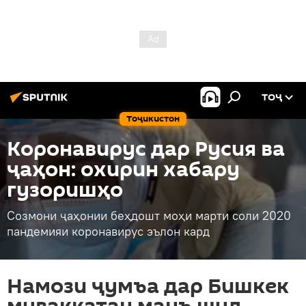
ТОҶ
Тоҷикистон
Коронавирус дар Русия ва
ҷаҳон: охирин хабару
гузоришҳо
Созмони ҷаҳонии беҳдошт моҳи марти соли 2020
пандемияи коронавирус эълон кард
Намози ҷумъа дар Бишкек