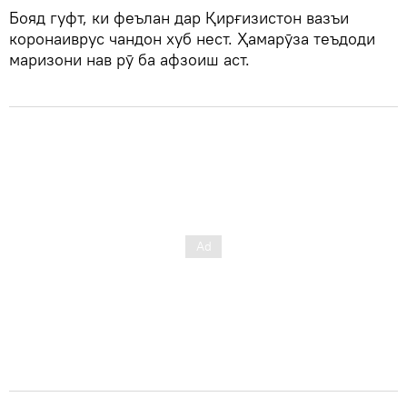
Бояд гуфт, ки феълан дар Қирғизистон вазъи
коронаиврус чандон хуб нест. Ҳамарӯза теъдоди
маризони нав рӯ ба афзоиш аст.