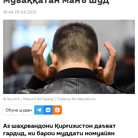
муваққатан манъ шуд
18:44 29.04.2021
©
Sputnik
/ Максим Богодвид
/
Гузариш ба медиабонк
Обуна шудан
Аз шаҳрвандони Қирғизистон даъват
гардид, ки барои муддати номуайян