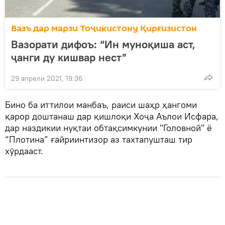
Вазъ дар марзи Тоҷикистону Қирғизистон
Вазорати дифоъ: “Ин муноқиша аст,
ҷанги ду кишвар нест”
29 апрели 2021, 19:36
Бино ба иттилои манбаъ, раиси шаҳр ҳангоми
қарор доштанаш дар қишлоқи Хоҷа Аълои Исфара,
дар наздикии нуқтаи обтақсимкунии "Головной" ё
“Плотина” ғайриинтизор аз тахтапушташ тир
хӯрдааст.