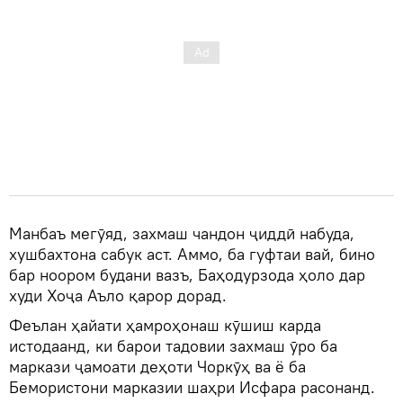
Манбаъ мегӯяд, захмаш чандон ҷиддӣ набуда,
хушбахтона сабук аст. Аммо, ба гуфтаи вай, бино
бар ноором будани вазъ, Баҳодурзода ҳоло дар
худи Хоҷа Аъло қарор дорад.
Феълан ҳайати ҳамроҳонаш кӯшиш карда
истодаанд, ки барои тадовии захмаш ӯро ба
маркази ҷамоати деҳоти Чоркӯҳ ва ё ба
Бемористони марказии шаҳри Исфара расонанд.