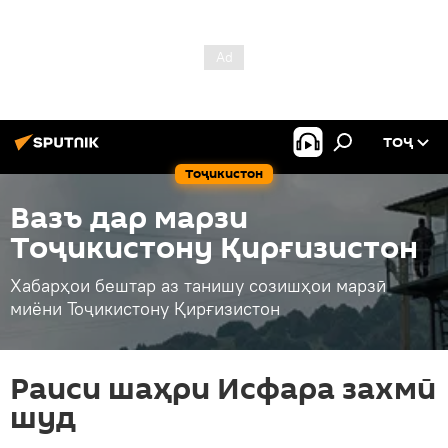
ТОҶ
Тоҷикистон
Вазъ дар марзи
Тоҷикистону Қирғизистон
Хабарҳои бештар аз танишу созишҳои марзӣ
миёни Тоҷикистону Қирғизистон
Раиси шаҳри Исфара захмӣ
шуд