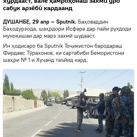
хӯрдааст, вале ҳамроҳонаш захми ӯро
сабук арзёбӣ кардаанд
ДУШАНБЕ, 29 апр — Sputnik.
Баҳоваддин
Баҳодурзода, шаҳрдори Исфара дар пайи рухдоди
муноқишаи дар марз захмӣ шудааст.
Ин ҳодисаро ба Sputnik Тоҷикистон бародараш
Фирдавс Тӯрахонов, ки сартабиби Бемористони
шаҳри № 1 и Хуҷанд таъйид кард.