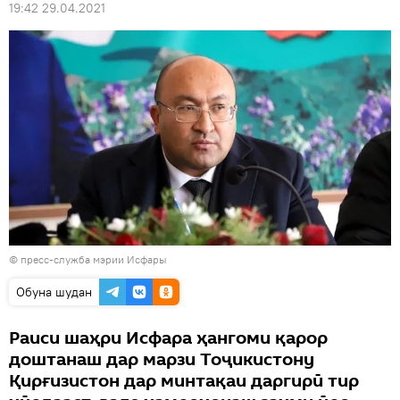
19:42 29.04.2021
© пресс-служба мэрии Исфары
Обуна шудан
Раиси шаҳри Исфара ҳангоми қарор
доштанаш дар марзи Тоҷикистону
Қирғизистон дар минтақаи даргирӣ тир