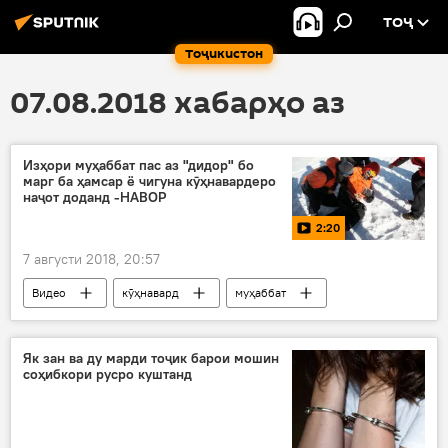
ТОҶ
Тоҷикистон
07.08.2018 хабарҳо аз
Изҳори муҳаббат пас аз "дидор" бо
марг ба ҳамсар ё чигуна кӯҳнавардеро
наҷот доданд -НАВОР
2:20
7 августи 2018, 20:57
Видео
кӯҳнавард
муҳаббат
наҷот додан
Дар ҷаҳон
Як зан ва ду марди тоҷик барои мошин
соҳибкори русро куштанд