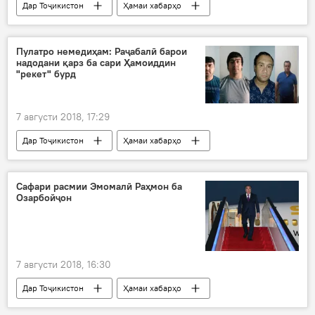
Дар Тоҷикистон
Ҳамаи хабарҳо
Ширкати "Билайн"
ҷарима
андоз
Пулатро немедиҳам: Раҷабалӣ барои
надодани қарз ба сари Ҳамоиддин
"рекет" бурд
7 августи 2018, 17:29
Дар Тоҷикистон
Ҳамаи хабарҳо
рекет
қарздиҳӣ
Сафари расмии Эмомалӣ Раҳмон ба
Озарбойҷон
7 августи 2018, 16:30
Дар Тоҷикистон
Ҳамаи хабарҳо
мулоқот
Раҳмон
Озарбойҷон