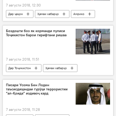
7 августи 2018, 12:30
Дар ҷаҳон
Ҳамаи хабарҳо
Амрико
Эрон
иқтисодӣ
таҳримҳо
Трамп
Боздошти боз як корманди пулиси
Тоҷикистон барои гирифтани ришва
7 августи 2018, 11:51
Дар Тоҷикистон
Ҳамаи хабарҳо
Роғун
пора
пулис
кормандони милитсия
ришвастонӣ
Писари Усома Бен Лоден
таъсисдиҳандаи гурӯҳи террористии
ришва
“ал-Қоида” издивоҷ кард
7 августи 2018, 11:28