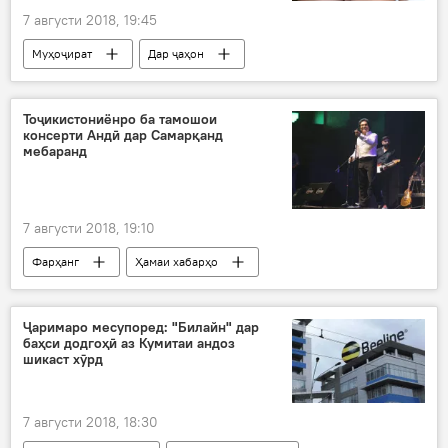
7 августи 2018, 19:45
Муҳоҷират
Дар ҷаҳон
Ҳамаи хабарҳо
мошин
муҳоҷир
қатл
зан
мард
Дар Русия
Тоҷикистониёнро ба тамошои
консерти Андӣ дар Самарқанд
Дар Тоҷикистон
мебаранд
Рӯйдод, ҷиноят ва ҳолатҳои фавқулода
7 августи 2018, 19:10
Фарҳанг
Ҳамаи хабарҳо
Андӣ Мададиён
ҳунарнамоӣ
Дар Тоҷикистон
Ҷаримаро месупоред: "Билайн" дар
баҳси додгоҳӣ аз Кумитаи андоз
шикаст хӯрд
7 августи 2018, 18:30