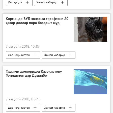
Дар ҷаҳон
Ҳамаи хабарҳо
Арабистони Саудӣ
издивоҷ
террорист
"ал-Қоида
писар
Корманди ВУД ҳангоми гирифтани 20
ҳазор доллар пора боздошт шуд
Бен Лоден
7 августи 2018, 10:15
Дар Тоҷикистон
Ҳамаи хабарҳо
коррупсия
ришва
пора
кормандони милитсия
дастгир
Таҳкими ҳамкориҳои Қазоқистону
Тоҷикистон дар Душанбе
7 августи 2018, 09:45
Дар Тоҷикистон
Ҳамаи хабарҳо