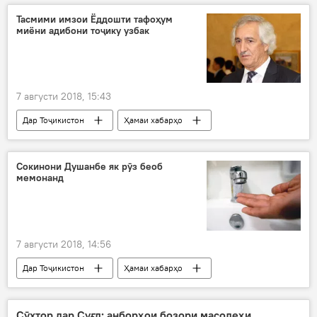
Боку
Тасмими имзои Ёддошти тафоҳум
миёни адибони тоҷику узбак
7 августи 2018, 15:43
Дар Тоҷикистон
Ҳамаи хабарҳо
ҳамкорӣ
Узбакистон
Шоира
адибон
Низом Қосим
Сокинони Душанбе як рӯз беоб
мемонанд
7 августи 2018, 14:56
Дар Тоҷикистон
Ҳамаи хабарҳо
шаҳрдорӣ
шаҳр
обрасонӣ
об
қатъ
Душанбе
Сӯхтор дар Суғд: анборҳои бозори масолеҳи