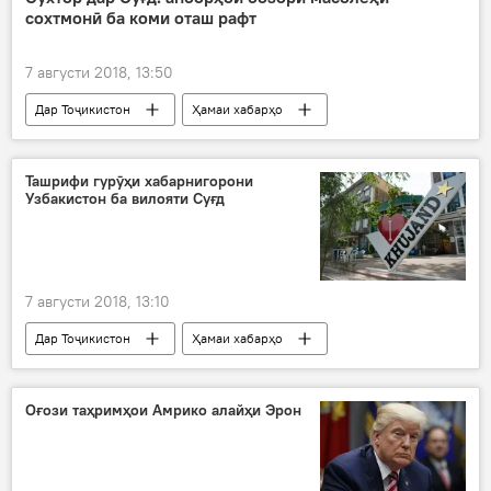
сохтмонӣ ба коми оташ рафт
Рустами Эмомалӣ
7 августи 2018, 13:50
Дар Тоҷикистон
Ҳамаи хабарҳо
анбор
бозор
сӯхтор
оташнишонӣ
Суғд
Ташрифи гурӯҳи хабарнигорони
Узбакистон ба вилояти Суғд
7 августи 2018, 13:10
Дар Тоҷикистон
Ҳамаи хабарҳо
Узбакистон
ҳамкорӣ
боздид
хабарнигор
Суғд
Хуҷанд
Оғози таҳримҳои Амрико алайҳи Эрон