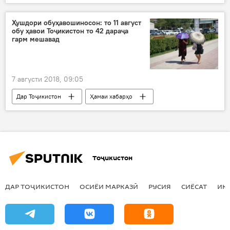
ҳамкорӣ
Форуми иқтисоду ҳамкорӣ
Қазоқистон
Ҳушдори обуҳавошиносон: то 11 август
обу ҳавои Тоҷикистон то 42 дараҷа
гарм мешавад
7 августи 2018, 09:05
Дар Тоҷикистон
Ҳамаи хабарҳо
Обу ҳаво
тағйирёбанда
Душанбе
тобистон
Тоҷикистон
ДАР ТОҶИКИСТОН
ОСИЁИ МАРКАЗӢ
РУСИЯ
СИЁСАТ
ИҚ