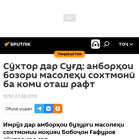
ТОҶ
Тоҷикистон
Сӯхтор дар Суғд: анборҳои
бозори масолеҳи сохтмонӣ
ба коми оташ рафт
13:50 07.08.2018
Обуна шудан
Имрӯз дар амборҳои бузурги масолеҳи
сохтмонии ноҳияи Бобоҷон Ғафуров