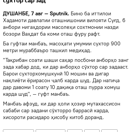
сӯхтор сар зад
ДУШАНБЕ, 7 авг — Sputnik.
Бино ба иттилои
Хадамоти давлатии оташнишонии вилояти Суғд, 6
анбори нигаҳдории масолеҳи сохтмонии назди
бозори Ваҳдат ба коми оташ фуру рафт.
Ба гуфтаи манбаъ, масоҳати умумии сухтор 900
метри мураббаъро ташкил медиҳад.
"Тақрибан соати шаши саҳар посбони анборҳо занг
зада хабар дод, ки дар анборҳо сӯхтор сар задааст.
Барои сухторхомушкунӣ 10 мошин ва дигар
нақлиёти ёрирасон ҷалб карда шуд. Дар натиҷа
дар давоми 1 соату 10 дақиқа оташ пурра хомуш
карда шуд", — гуфт манбаъ.
Манбаъ афзуд, ки дар ҳоли ҳозир мутахассисон
сабаби сар задани сӯхторро баррасӣ карда,
хисороти расидаро ҳисобу китоб доранд.