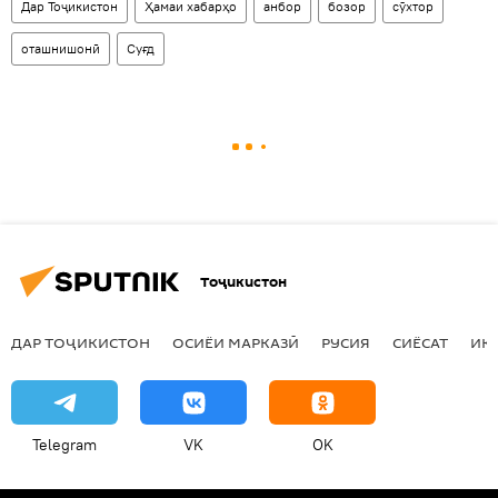
Дар Тоҷикистон
Ҳамаи хабарҳо
анбор
бозор
сӯхтор
оташнишонӣ
Суғд
Тоҷикистон
ДАР ТОҶИКИСТОН
ОСИЁИ МАРКАЗӢ
РУСИЯ
СИЁСАТ
ИҚ
Telegram
VK
OK