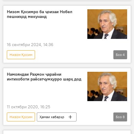
нависанда
Иттифоқи нависандагони Тоҷикистон
Низом Қосимро ба ҷоизаи Нобел
пешниҳод мекунанд
раҳбар
16 сентябри 2024, 14:36
Низом Қосим
Боз
4
Иттифоқи нависандагони Тоҷикистон
Ҷоизаи Нобел
раис
интихоб
Намояндаи Раҳмон ҷараёни
интихоботи раёсатҷумҳурро шарҳ дод
Фарҳанг
11 октябри 2020, 16:25
Низом Қосим
Ҳамаи хабарҳо
Боз
8
Дар Тоҷикистон
пойтахт