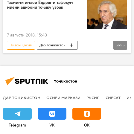
Иттифоқи нависандагони Тоҷикистон
раъй
Тасмими имзои Ёддошти тафоҳум
миёни адибони тоҷику узбак
КМИР
интихобот
Интихоботи президентӣ
Эмомалӣ Раҳмон
7 августи 2018, 15:43
Низом Қосим
Дар Тоҷикистон
Боз
5
Ҳамаи хабарҳо
ҳамкорӣ
Узбакистон
Шоира
адибон
Тоҷикистон
ДАР ТОҶИКИСТОН
ОСИЁИ МАРКАЗӢ
РУСИЯ
СИЁСАТ
ИҚ
Telegram
VK
OK