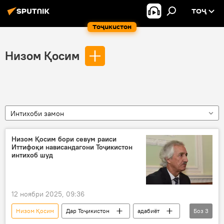
ТОҶ
Тоҷикистон
Низом Қосим
Интихоби замон
Низом Қосим бори севум раиси
Иттифоқи нависандагони Тоҷикистон
интихоб шуд
12 ноябри 2025, 09:36
Низом Қосим
Дар Тоҷикистон
адабиёт
Боз
3