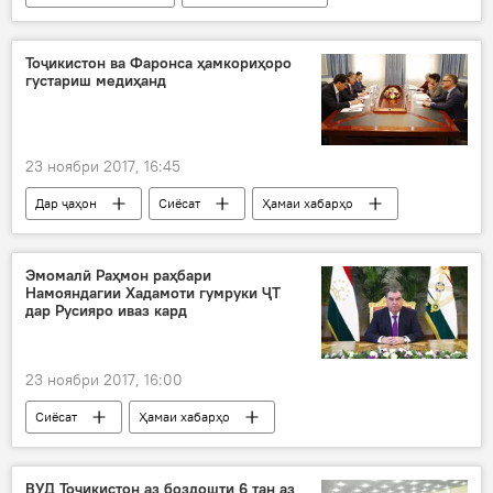
Ҳиндустон
Дипика Падуконе
ҳинду
ҳунарпеша
Болливуд
Тоҷикистон ва Фаронса ҳамкориҳоро
густариш медиҳанд
23 ноябри 2017, 16:45
Дар ҷаҳон
Сиёсат
Ҳамаи хабарҳо
Тоҷикистон-Фаронса
ройзанӣ
ВУХ-и Тоҷикистон
Эмомалӣ Раҳмон раҳбари
Намояндагии Хадамоти гумруки ҶТ
дар Русияро иваз кард
23 ноябри 2017, 16:00
Сиёсат
Ҳамаи хабарҳо
Эмомалӣ Раҳмон
Эраҷ Ҷӯрабекзода
тағйироти кадрӣ
ВУД Тоҷикистон аз боздошти 6 тан аз