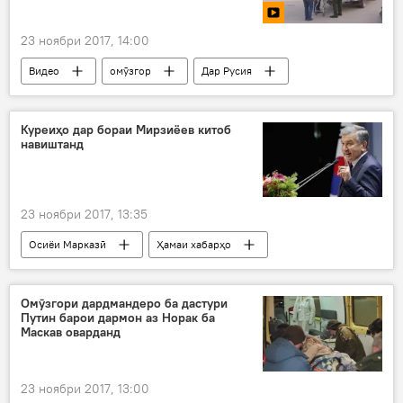
23 ноябри 2017, 14:00
Видео
омӯзгор
Дар Русия
Дар Тоҷикистон
Куреиҳо дар бораи Мирзиёев китоб
навиштанд
23 ноябри 2017, 13:35
Осиёи Марказӣ
Ҳамаи хабарҳо
Шавкат Мирзиёев
китоб
рӯзноманигор
Дар ҷаҳон
Омӯзгори дардмандеро ба дастури
Путин барои дармон аз Норак ба
Маскав оварданд
23 ноябри 2017, 13:00