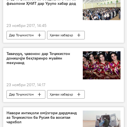
фаъолони ҲНИТ дар Урупо хабар дод
Хадамоти гумруки Тоҷикистон
Дар Русия
23 ноябри 2017, 14:45
Дар Тоҷикистон
Ҳамаи хабарҳо
Амният ва мудофиа
Тоҷикистон-Урупо
Дафтари миллии Интерпол дар ВУД ҶТ
Таваҷҷуҳ, ҷавонон: дар Тоҷикистон
донишҷӯи беҳтаринро муайян
ҲНИТ
мекунанд
23 ноябри 2017, 14:17
Дар Тоҷикистон
Ҳамаи хабарҳо
Кумитаи ҷавонон
озмун
донишҷӯ
Навори интиқоли омӯзгори дардманд
аз Тоҷикистон ба Русия ба воситаи
чархбол