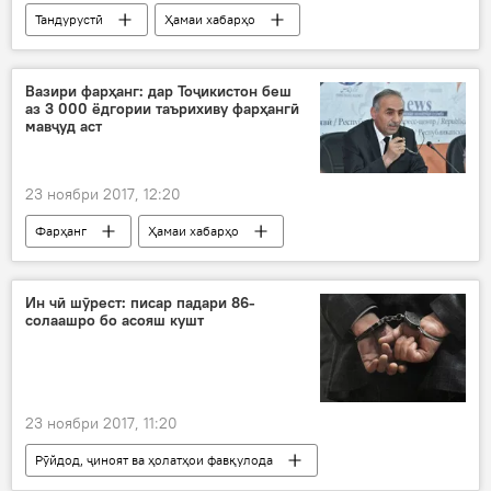
Тандурустӣ
Ҳамаи хабарҳо
Владимир Путин
Светлана Рубтсова
пойгоҳи 201
Дар Русия
Вазири фарҳанг: дар Тоҷикистон беш
аз 3 000 ёдгории таърихиву фарҳангӣ
мавҷуд аст
23 ноябри 2017, 12:20
Фарҳанг
Ҳамаи хабарҳо
Шамсиддин Орумбекзода
таърих
Ислом
Дар Тоҷикистон
Ин чӣ шӯрест: писар падари 86-
солаашро бо асояш кушт
23 ноябри 2017, 11:20
Рӯйдод, ҷиноят ва ҳолатҳои фавқулода