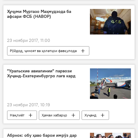
Дар Тоҷикистон
Ҳамаи хабарҳо
писар
падар
куштор
Ҳуҷуми Муртазо Маҳмудзода ба
афсари ФСБ (НАВОР)
23 ноябри 2017, 11:00
Рӯйдод, ҷиноят ва ҳолатҳои фавқулода
Ҳамаи хабарҳо
ҷавони тоҷик
ФСБ
ҳуҷум
Дар Русия
"Уральские авиалинии" парвози
Хуҷанд-Екатеринбургро лағв кард
23 ноябри 2017, 10:19
Нақлиёт
Ҳамаи хабарҳо
Хуҷанд
далоили номаълум
Парвоз
Дар Тоҷикистон
Абрнок: обу ҳаво барои имрӯз дар