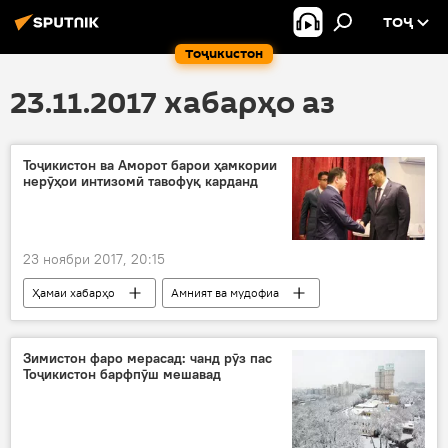
ТОҶ
Тоҷикистон
23.11.2017 хабарҳо аз
Тоҷикистон ва Аморот барои ҳамкории
нерӯҳои интизомӣ тавофуқ карданд
23 ноябри 2017, 20:15
Ҳамаи хабарҳо
Амният ва мудофиа
Тоҷикистон-Амороти Муттаҳидаи Арабӣ
Рамазон Раҳимзода
нерӯҳои интизомӣ
Зимистон фаро мерасад: чанд рӯз пас
Тоҷикистон барфпӯш мешавад
ВУД