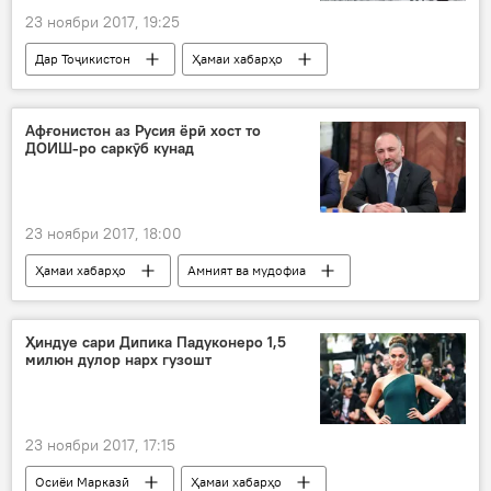
23 ноябри 2017, 19:25
Дар Тоҷикистон
Ҳамаи хабарҳо
Созмони ҳавошиносии Тоҷикистон
сармо
зимистон
Афғонистон аз Русия ёрӣ хост то
ДОИШ-ро саркӯб кунад
23 ноябри 2017, 18:00
Ҳамаи хабарҳо
Амният ва мудофиа
Николай Патрушев
Муҳаммадҳаниф Атмар
ДОИШ
Афғонистон
Ҳиндуе сари Дипика Падуконеро 1,5
милюн дулор нарх гузошт
23 ноябри 2017, 17:15
Осиёи Марказӣ
Ҳамаи хабарҳо