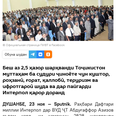
© Официальная страница ПИВТ в Facebook
Обуна шудан
Беш аз 2,5 ҳазор шарҳванди Тоҷикистон
муттаҳам ба судури ҷиноёте чун куштор,
роҳзанӣ, ғорат, қаллобӣ, теруризм ва
ифротгароӣ шуда ва дар пайгарди
Интерпол қарор доранд
ДУШАНБЕ, 23 ноя — Sputnik.
Раҳбари Дафтари
миллии Интерпол дар ВУД ҶТ Абдуғаффор Азизов
эълом кард, ки ҳамакнун 2528 шаҳрванди