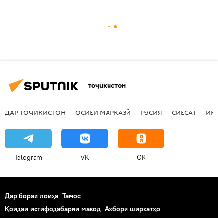
Тоҷикистон
ДАР ТОҶИКИСТОН
ОСИЁИ МАРКАЗӢ
РУСИЯ
СИЁСАТ
ИҚ
Telegram
VK
OK
Дар бораи лоиҳа
Тамос
Қоидаи истифодабарии мавод
Ахбори ширкатҳо