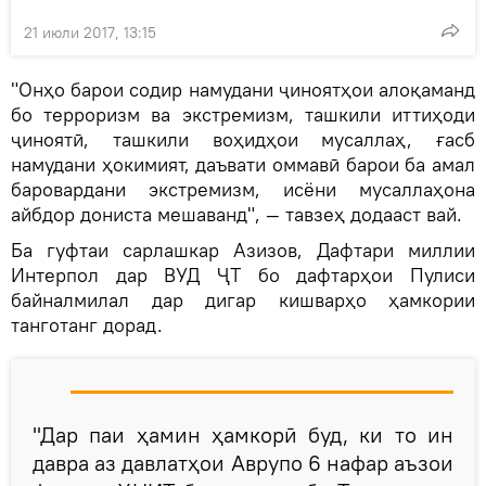
21 июли 2017, 13:15
"Онҳо барои содир намудани ҷиноятҳои алоқаманд
бо терроризм ва экстремизм, ташкили иттиҳоди
ҷиноятӣ, ташкили воҳидҳои мусаллаҳ, ғасб
намудани ҳокимият, даъвати оммавӣ барои ба амал
баровардани экстремизм, исёни мусаллаҳона
айбдор дониста мешаванд", — тавзеҳ додааст вай.
Ба гуфтаи сарлашкар Азизов, Дафтари миллии
Интерпол дар ВУД ҶТ бо дафтарҳои Пулиси
байналмилал дар дигар кишварҳо ҳамкории
танготанг дорад.
"Дар паи ҳамин ҳамкорӣ буд, ки то ин
давра аз давлатҳои Аврупо 6 нафар аъзои