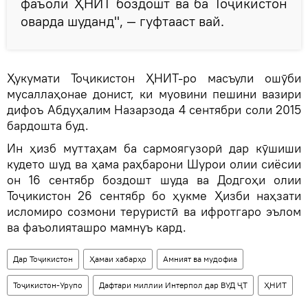
фаъоли ҲНИТ боздошт ва ба Тоҷикистон
оварда шуданд", — гуфтааст вай.
Ҳукумати Тоҷикистон ҲНИТ-ро масъули ошӯби
мусаллаҳонае донист, ки муовини пешини вазири
дифоъ Абдуҳалим Назарзода 4 сентябри соли 2015
бардошта буд.
Ин ҳизб муттаҳам ба сармоягузорӣ дар кӯшиши
кудето шуд ва ҳама раҳбарони Шурои олии сиёсии
он 16 сентябр боздошт шуда ва Додгоҳи олии
Тоҷикистон 26 сентябр бо ҳукме Ҳизби наҳзати
исломиро созмони теруристӣ ва ифротгаро эълом
ва фаъолияташро мамнуъ кард.
Дар Тоҷикистон
Ҳамаи хабарҳо
Амният ва мудофиа
Тоҷикистон-Урупо
Дафтари миллии Интерпол дар ВУД ҶТ
ҲНИТ