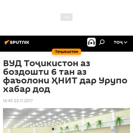
ТОҶ
Тоҷикистон
ВУД Тоҷикистон аз
боздошти 6 тан аз
фаъолони ҲНИТ дар Урупо
хабар дод
14:45 23.11.2017