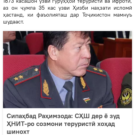
1873 касашон узви гурӯҳҳои теруристӣ ва ифротӣ,
аз он ҷумла 35 кас узви Ҳизби наҳзати исломӣ
ҳастанд, ки фаъолияташ дар Тоҷикистон мамнуъ
шудааст.
Сипаҳбад Раҳимзода: СҲШ дер ё зуд
ҲНИТ-ро созмони теруристӣ хоҳад
шинохт