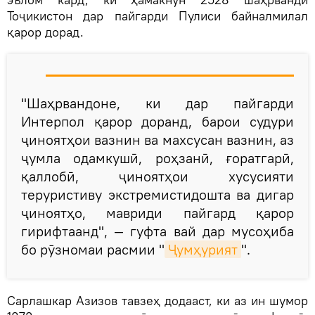
Тоҷикистон дар пайгарди Пулиси байналмилал
қарор дорад.
"Шаҳрвандоне, ки дар пайгарди
Интерпол қарор доранд, барои судури
ҷиноятҳои вазнин ва махсусан вазнин, аз
ҷумла одамкушӣ, роҳзанӣ, ғоратгарӣ,
қаллобӣ, ҷиноятҳои хусусияти
теруристиву экстремистидошта ва дигар
ҷиноятҳо, мавриди пайгард қарор
гирифтаанд", — гуфта вай дар мусоҳиба
бо рӯзномаи расмии "
Ҷумҳурият
".
Сарлашкар Азизов тавзеҳ додааст, ки аз ин шумор