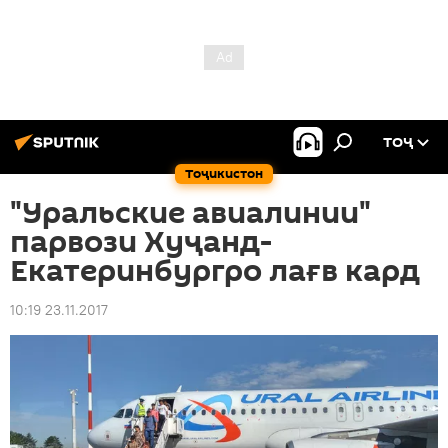
ТОҶ
Тоҷикистон
"Уральские авиалинии"
парвози Хуҷанд-
Екатеринбургро лағв кард
10:19 23.11.2017