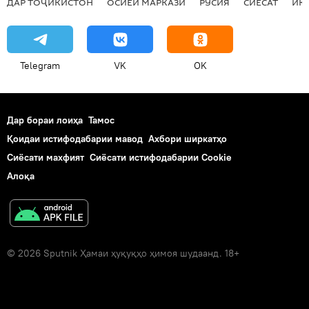
ДАР ТОҶИКИСТОН
ОСИЁИ МАРКАЗӢ
РУСИЯ
СИЁСАТ
ИҚ
Telegram
VK
OK
Дар бораи лоиҳа
Тамос
Қоидаи истифодабарии мавод
Ахбори ширкатҳо
Сиёсати махфият
Сиёсати истифодабарии Cookie
Алоқа
© 2026 Sputnik Ҳамаи ҳуқуқҳо ҳимоя шудаанд. 18+