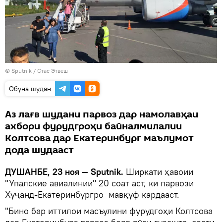
©
Sputnik
/ Стас Этвеш
Обуна шудан
Аз лағв шудани парвоз дар намолавҳаи
ахбори фурудгроҳи байналмилалии
Колтсова дар Екатеринбург маълумот
дода шудааст
ДУШАНБЕ, 23 ноя — Sputnik.
Ширкати ҳавоии
"Упалские авиалинии" 20 соат аст, ки парвози
Хуҷанд-Екатеринбургро мавқуф кардааст.
"Бино бар иттилои масъулини фурудгоҳи Колтсова