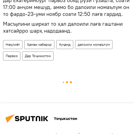
дар Екатеринбург парвоз бояд рӯзи гузашта, соати
17:00 анҷом мешуд, аммо бо далоили номаълум он
то фардо-23-уми ноябр соати 12:50 лағв гардид.
Масъулини ширкат то ҳал далоили лағв гаштани
хатсайрро шарҳ надодаанд.
Нақлиёт
Ҳамаи хабарҳо
Хуҷанд
далоили номаълум
Парвоз
Дар Тоҷикистон
Тоҷикистон