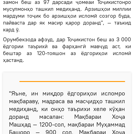
замон беш аз 97 дарсади ҷомеаи Тоҷикистонро
мусулмонҳо ташкил медиҳанд. Арзишҳои миллии
мардуми тоҷик бо арзишҳои исломӣ созгор буда,
пайваста дар як масир қарор доранд", — таъкид
кард ӯ.
Орумбекзода афзуд, дар Тоҷикистон беш аз 3 000
ёдгории таърихӣ ва фарҳангӣ мавҷуд аст, ки
бештар аз 120-тояшон аз ёдгориҳои исломӣ
ҳастанд.
"Яъне, ин миқдор ёдгориҳои исломро
мақбараву, мадраса ва масҷидҳо ташкил
медиҳанд, ки онҳо таърихи хеле кӯҳан
доранд масалан: Мақбараи Хоҷа
Машҳад — 1200-сол, мақбараи Муҳаммад
Башоро — 900 сол, Мақбараи Хоҷа