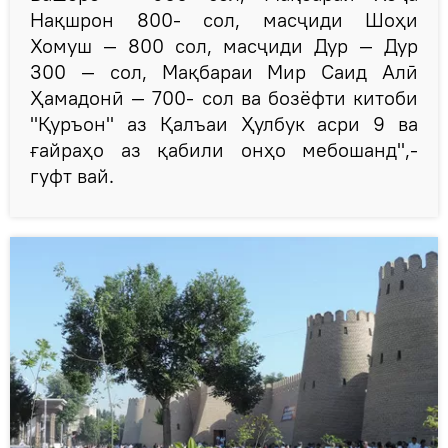
Нақшрон 800- сол, масҷиди Шоҳи
Хомуш — 800 сол, масҷиди Дур — Дур
300 — сол, Мақбараи Мир Саид Алӣ
Ҳамадонӣ — 700- сол ва бозёфти китоби
"Қуръон" аз Қалъаи Ҳулбук асри 9 ва
ғайраҳо аз қабили онҳо мебошанд",-
гуфт вай.