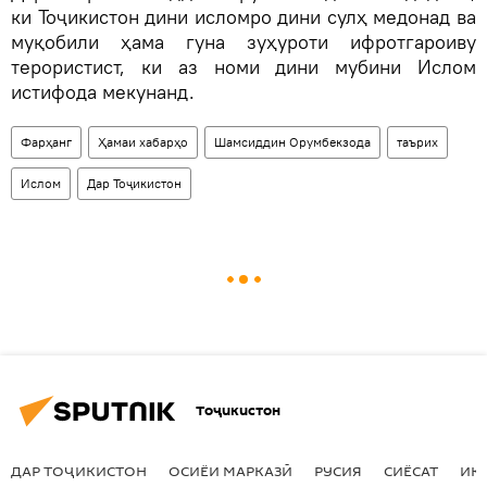
ки Тоҷикистон дини исломро дини сулҳ медонад ва
муқобили ҳама гуна зуҳуроти ифротгароиву
терористист, ки аз номи дини мубини Ислом
истифода мекунанд.
Фарҳанг
Ҳамаи хабарҳо
Шамсиддин Орумбекзода
таърих
Ислом
Дар Тоҷикистон
Тоҷикистон
ДАР ТОҶИКИСТОН
ОСИЁИ МАРКАЗӢ
РУСИЯ
СИЁСАТ
ИҚ