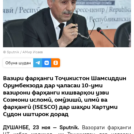
© Sputnik / АМир Исаев
Обуна шудан
Вазири фарҳанги Тоҷикистон Шамсиддин
Орумбекзода дар ҷаласаи 10-уми
вазирони фарҳанги кишварҳои узви
Созмони исломӣ, омӯзишӣ, илмӣ ва
фарҳангӣ (ISESCO) дар шаҳри Хартуми
Судон иштирок дорад
ДУШАНБЕ, 23 ноя — Sputnik.
Вазорати фарҳанги