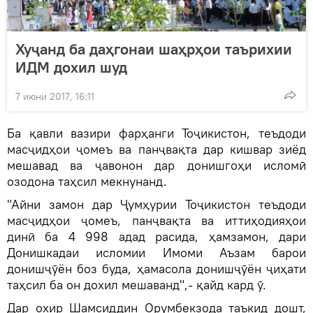
Хуҷанд ба даҳгонаи шаҳрҳои таърихии
ИДМ дохил шуд
7 июни 2017, 16:11
Ба қавли вазири фарҳанги Тоҷикистон, теъдоди
масҷидҳои ҷомеъ ва панҷвақта дар кишвар зиёд
мешавад ва ҷавонон дар донишгоҳи исломӣ
озодона таҳсил мекнунанд.
"Айни замон дар Ҷумҳурии Тоҷикистон теъдоди
масҷидҳои ҷомеъ, панҷвақта ва иттиҳодияҳои
динӣ ба 4 998 адад расида, ҳамзамон, дари
Донишкадаи исломии Имоми Аъзам барои
донишҷӯён боз буда, ҳамасола донишҷӯён ҷиҳати
таҳсил ба он дохил мешаванд",- қайд кард ӯ.
Дар охир Шамсиддин Орумбекзода таъкид дошт,