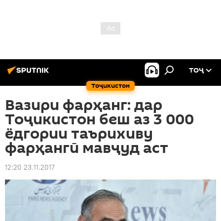
ТОҶ
Тоҷикистон
Вазири фарҳанг: дар
Тоҷикистон беш аз 3 000
ёдгории таърихиву
фарҳангӣ мавҷуд аст
12:20 23.11.2017