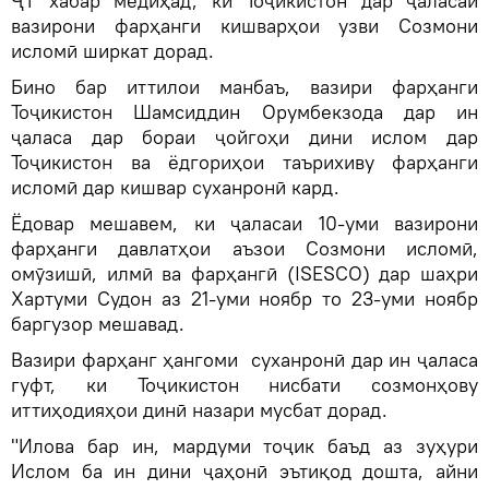
ҶТ хабар медиҳад, ки Тоҷикистон дар ҷаласаи
вазирони фарҳанги кишварҳои узви Созмони
исломӣ ширкат дорад.
Бино бар иттилои манбаъ, вазири фарҳанги
Тоҷикистон Шамсиддин Орумбекзода дар ин
ҷаласа дар бораи ҷойгоҳи дини ислом дар
Тоҷикистон ва ёдгориҳои таърихиву фарҳанги
исломӣ дар кишвар суханронӣ кард.
Ёдовар мешавем, ки ҷаласаи 10-уми вазирони
фарҳанги давлатҳои аъзои Созмони исломӣ,
омӯзишӣ, илмӣ ва фарҳангӣ (ISESCO) дар шаҳри
Хартуми Судон аз 21-уми ноябр то 23-уми ноябр
баргузор мешавад.
Вазири фарҳанг ҳангоми суханронӣ дар ин ҷаласа
гуфт, ки Тоҷикистон нисбати созмонҳову
иттиҳодияҳои динӣ назари мусбат дорад.
"Илова бар ин, мардуми тоҷик баъд аз зуҳури
Ислом ба ин дини ҷаҳонӣ эътиқод дошта, айни