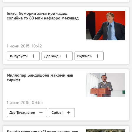
Амният ва мудофиа
Гейтс: бемории ҳамагири ҷадид
солиёна то 33 млн нафарро мекушад
1 июни 2015, 10:42
Тандурустӣ
Дар ҷаҳон
Иҷтимоъ
Таҳқиқ
Ҳамаи хабарҳо
ИМА
Билл Гейтс
Microsoft
Миллопар Бандишоев мақоми нав
гирифт
пажӯҳиши Гейтс
1 июни 2015, 09:55
Дар Тоҷикистон
Сиёсат
Ҳамаи хабарҳо
Душанбе
Миллопар Бандишоев
Додситони кулл
Кашфу мусодираи 11 кило ҳашиш дар