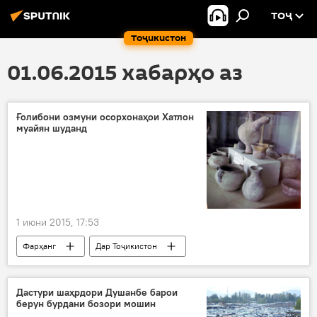
ТОҶ
Тоҷикистон
01.06.2015 хабарҳо аз
Ғолибони озмуни осорхонаҳои Хатлон
муайян шуданд
1 июни 2015, 17:53
Фарҳанг
Дар Тоҷикистон
Ҳамаи хабарҳо
Қурғонтеппа
Ховалинг
Фархор
"Авесто"
Дастури шаҳрдори Душанбе барои
берун бурдани бозори мошин
озмун
осорхонаҳо
ҷойи аввал