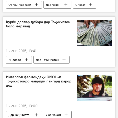
таслим
Осиёи Марказӣ
Дар ҷаҳон
Сиёсат
Иҷтимоъ
Ҳамаи хабарҳо
Қазоқистон
Нурсултон Назарбоев
Қурби доллар дубора дар Тоҷикистон
боло меравад
президенти Қазоқистон
тақсими ҳукумат дар Қазоқистон
пешниҳоди президенти ҶҚ
1 июни 2015, 13:41
салоҳияти президент кам карда мешавад
Иқтисод
Дар Тоҷикистон
ИДМ
Ҳамаи хабарҳо
БМТ
болоравии дубораи қурби доллар
Интерпол фармондеҳи ОМОН-и
Тоҷикистонро мавриди пайгард қарор
дод
1 июни 2015, 13:00
Дар Тоҷикистон
Дар ҷаҳон