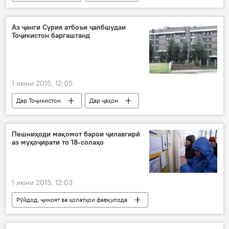
Ҳамаи хабарҳо
Амният ва мудофиа
Сурия
Гулмурод Ҳалимов
ОМОН
Аз ҷанги Сурия атбоъи ҷалбшудаи
Тоҷикистон баргаштанд
Интерпол
1 июни 2015, 12:05
Дар Тоҷикистон
Дар ҷаҳон
Ҳамаи хабарҳо
Амният ва мудофиа
Сурия
Ризвон Аҳмадов
Пешниҳоди мақомот барои ҷилавгирӣ
аз муҳоҷирати то 18-солаҳо
Мавҷуда Сабурова
ВКД
бозгашти ду ҷиҳодии тоҷик аз Сурия
1 июни 2015, 12:03
Рӯйдод, ҷиноят ва ҳолатҳои фавқулода
Муҳоҷират
Дар Тоҷикистон