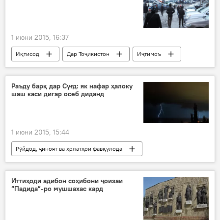
ғолиб
Хатлон
1 июни 2015, 16:37
Иқтисод
Дар Тоҷикистон
Иҷтимоъ
Ҳамаи хабарҳо
Душанбе
Маҳмадсаид Убайдуллоев
шаҳрдорӣ
Раъду барқ дар Суғд: як нафар ҳалоку
шаш каси дигар осеб диданд
қатъи фаъолияти бозори мошин
1 июни 2015, 15:44
Рӯйдод, ҷиноят ва ҳолатҳои фавқулода
Дар Тоҷикистон
Тандурустӣ
Иҷтимоъ
Ҳамаи хабарҳо
Суғд
Иттиҳоди адибон соҳибони ҷоизаи
“Падида”-ро мушшахас кард
ноҳияи Бобоҷон Ғафуров
Консойи Қайроққум
Акбар Шарипов