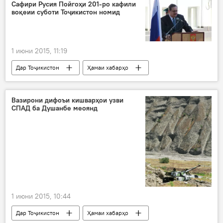
Иҷтимоъ
Ҳамаи хабарҳо
Душанбе
Сафири Русия Пойгоҳи 201-ро кафили
воқеии суботи Тоҷикистон номид
Абдуҷаббор Раҳмонзода
Гулҷаҳон Бобосодиқова
Абдуманнон Холиқзода
1 июни 2015, 11:19
парламенти Тоҷикистон
Шӯрои ҷамъиятӣ
Дар Тоҷикистон
Ҳамаи хабарҳо
тасмими нави парлумони Тоҷикистон
Амният ва мудофиа
Игор Лякин-Фролов
Вазорати меҳнат
муҳоҷирони корӣ
таҷлил
муқовимат
нерӯ
Вазирони дифоъи кишварҳои узви
СПАД ба Душанбе меоянд
афсарон
аскарон
рафъи хатар
субот
Дар Русия
пойгоҳи 201
81-солгарди Ғалаба дар Ҷанги Бузурги Ватанӣ
1 июни 2015, 10:44
Дар Тоҷикистон
Ҳамаи хабарҳо