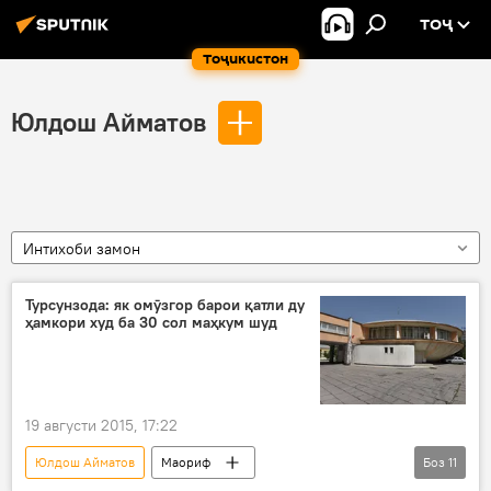
ТОҶ
Тоҷикистон
Юлдош Айматов
Интихоби замон
Турсунзода: як омӯзгор барои қатли ду
ҳамкори худ ба 30 сол маҳкум шуд
19 августи 2015, 17:22
Юлдош Айматов
Маориф
Боз
11