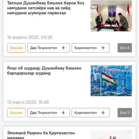
ҷаласаи вазирони мудофиа
Талоши Душанбеву Бишкек барои боз
намудани хатсайри нав ва зиёд
намудани шумораи парвозҳо
16 апрели 2025, 09:36
Бишкек
Дар Тоҷикистон
Қирғизистон
Боз
4
Парвозҳо
хатсайри нав
Душанбе
авиатсияи гражданӣ
Яхҳо об шуданд: Душанбеву Бишкек
бародаршаҳр шуданд
13 марти 2025, 16:49
Бишкек
Дар Тоҷикистон
Қирғизистон
Боз
3
Душанбе
бародаршаҳрӣ
имзои санад
Эмомалӣ Раҳмон ба Қирғизистон
меравад