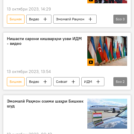
13 октябри 2023, 14:29
Бишкек
Видео
Эмомалӣ Раҳмон
Боз
3
Қирғизистон
фурудгоҳ
пешвоз
Нишасти сарони кишварҳои узви ИДМ
- видео
13 октябри 2023, 13:54
Бишкек
Видео
Сиёсат
ИДМ
Боз
2
мулоқот
саммити ИДМ
Эмомалӣ Раҳмон озими шаҳри Бишкек
шуд