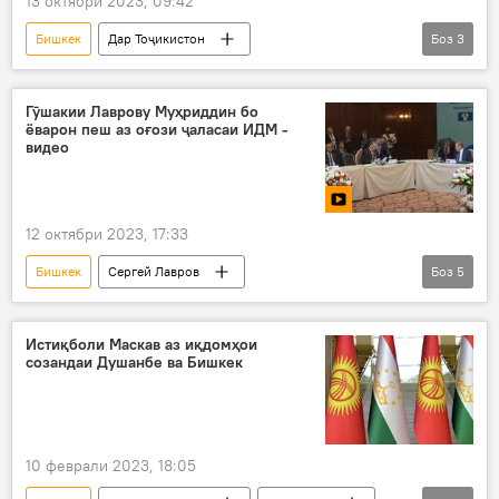
13 октябри 2023, 09:42
Бишкек
Дар Тоҷикистон
Боз
3
Эмомалӣ Раҳмон
Сиёсат
ИДМ
Қирғизистон
Гӯшакии Лаврову Муҳриддин бо
ёварон пеш аз оғози ҷаласаи ИДМ -
видео
12 октябри 2023, 17:33
Бишкек
Сергей Лавров
Боз
5
Сироҷиддин Муҳриддин
ИДМ
маҷлис
Дар Тоҷикистон
Русия
Истиқболи Маскав аз иқдомҳои
созандаи Душанбе ва Бишкек
10 феврали 2023, 18:05