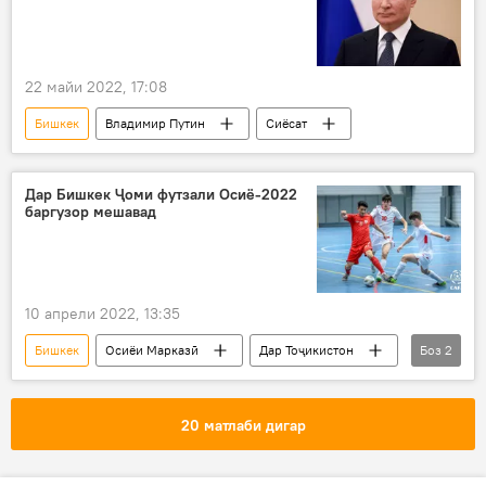
22 майи 2022, 17:08
Бишкек
Владимир Путин
Сиёсат
Дар Бишкек Ҷоми футзали Осиё-2022
баргузор мешавад
10 апрели 2022, 13:35
Бишкек
Осиёи Марказӣ
Дар Тоҷикистон
Боз
2
футзал
Навигариҳои варзиши Тоҷикистон
20 матлаби дигар