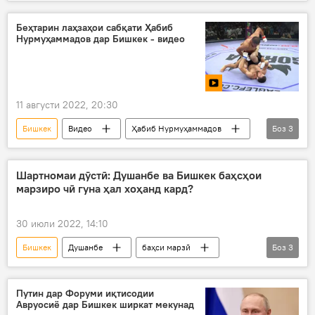
Дар Тоҷикистон
Душанбе
Вазорати умури хориҷии Тоҷикистон
Беҳтарин лаҳзаҳои сабқати Ҳабиб
Нурмуҳаммадов дар Бишкек - видео
Қирғизистон
11 августи 2022, 20:30
Бишкек
Видео
Ҳабиб Нурмуҳаммадов
Боз
3
рақобат
сабқат
размикор
Шартномаи дӯстӣ: Душанбе ва Бишкек баҳсҳои
марзиро чӣ гуна ҳал хоҳанд кард?
30 июли 2022, 14:10
Бишкек
Душанбе
баҳси марзӣ
Боз
3
Сиёсат
ОМ
Таҳлил
Путин дар Форуми иқтисодии
Авруосиё дар Бишкек ширкат мекунад