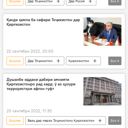
Бишкек
Дар Тоҷикистон
Дар Русия
Боз
5
марз
баҳсбарангез
Қирғизистон
иқдом
корҳои созандагӣ
Қасди ҳамла ба сафири Тоҷикистон дар
Қирғизистон
22 сентябри 2022, 20:00
Бишкек
Дар Тоҷикистон
Қирғизистон
Боз
4
ҳамлагарон
сафир
равобит
ВУХ-и Тоҷикистон
Душанбе иддаои дабири амнияти
Қирғизистонро рад кард: ӯ аз ҳузури
террористҳои афғон гуфт
20 сентябри 2022, 17:35
Бишкек
Вазъ дар марзи Тоҷикистону Қирғизистон
Боз
4