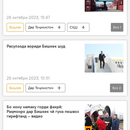
26 октябри 2023, 15:47
Бишкек
Дар Тоҷикистон
СҲШ
Боз
1
тиҷорат
Расулзода вориди Бишкек шуд
26 октябри 2023, 10:51
Бишкек
Дар Тоҷикистон
Боз
2
Қоҳир Расулзода
СҲШ
Сиёсат
Бо нону намаку горди фахрӣ:
Раҳмонро дар Бишкек чӣ гуна пешвоз
гирифтанд – видео