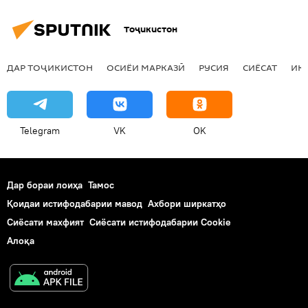
Тоҷикистон
ДАР ТОҶИКИСТОН
ОСИЁИ МАРКАЗӢ
РУСИЯ
СИЁСАТ
ИҚ
Telegram
VK
OK
Дар бораи лоиҳа
Тамос
Қоидаи истифодабарии мавод
Ахбори ширкатҳо
Сиёсати махфият
Сиёсати истифодабарии Cookie
Алоқа