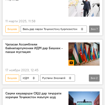
11 марти 2025, 11:58
Бишкек
Вазъ дар марзи Тоҷикистону Қирғизистон
Боз
7
Дар Тоҷикистон
Қирғизистон
Эмомалӣ Раҳмон
Сиёсат
Ҷаласаи Ассамблеяи
байнипарлумонии ИДМ дар Бишкек - ​​
созишнома
санад
имзо
пахши мустақим
17 ноябри 2023, 12:45
Бишкек
ИДМ
Рустами Эмомалӣ
Боз
2
Сиёсат
Видео
Саҳми кишварҳои СҲШ дар тиҷорати
хориҷии Тоҷикистон маълум шуд