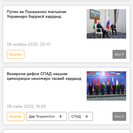
Қирғизистон
Бозиҳои Делфӣ
Путин ва Лукашенко масъалаи
Украинаро баррасӣ карданд
26 ноябри 2025, 20:13
Бишкек
Боз
5
Амалиёти вижаи Русия барои ҳимояи Донбасс: охирин хабарҳо
Владимир Путин
Александр Лукашенко
Вазирони дифои СПАД нақшаи
ҳамкориҳои низомиро тасвиб карданд
Украина
буҳрон
28 майи 2025, 16:49
Бишкек
Дар Тоҷикистон
СПАД
Боз
2
Амният ва мудофиа