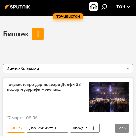
ТОҶ
Тоҷикистон
Бишкек
Интихоби замон
Тоҷикистонро дар Бозиҳои Делфӣ 38
нафар муаррифӣ мекунанд
17 марти, 09:59
Бишкек
Дар Тоҷикистон
Фарҳанг
Боз
2