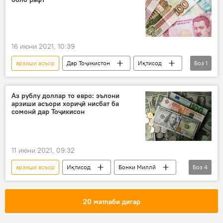
16 июни 2021, 10:39
арзиши асъор
Дар Тоҷикистон
Иқтисод
Боз
1
рубл
Аз рублу доллар то евро: эълони
арзиши асъори хориҷӣ нисбат ба
сомонӣ дар Тоҷикисон
11 июни 2021, 09:32
арзиши асъор
Иқтисод
Бонки Миллӣ
Боз
4
рубл
сомонӣ
доллар
евро
20 матлаби дигар