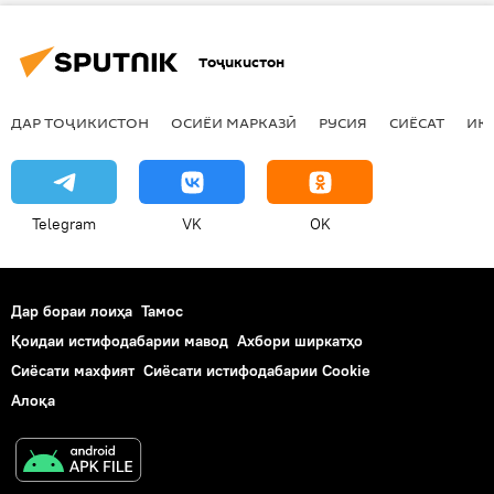
Тоҷикистон
ДАР ТОҶИКИСТОН
ОСИЁИ МАРКАЗӢ
РУСИЯ
СИЁСАТ
ИҚ
Telegram
VK
OK
Дар бораи лоиҳа
Тамос
Қоидаи истифодабарии мавод
Ахбори ширкатҳо
Сиёсати махфият
Сиёсати истифодабарии Cookie
Алоқа