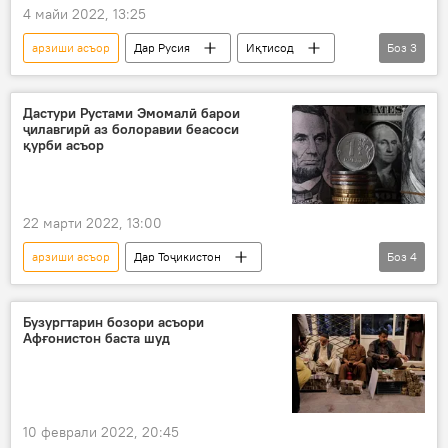
4 майи 2022, 13:25
арзиши асъор
Дар Русия
Иқтисод
Боз
3
хариду фурӯш
рубл
бонк
Дастури Рустами Эмомалӣ барои
ҷилавгирӣ аз болоравии беасоси
қурби асъор
22 марти 2022, 13:00
арзиши асъор
Дар Тоҷикистон
Боз
4
риоя кунад
Иқтисод
қурб
пешгирӣ
нарх
Бузургтарин бозори асъори
Афғонистон баста шуд
10 феврали 2022, 20:45