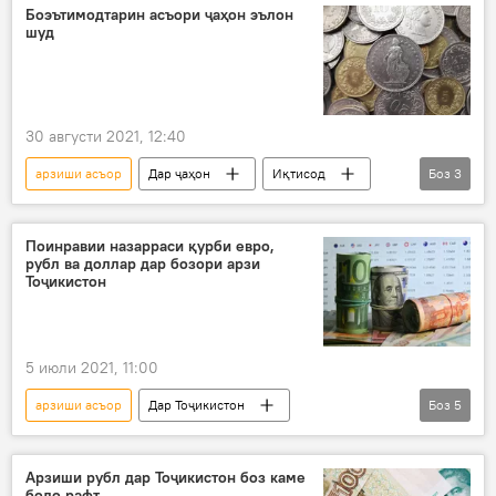
Боэътимодтарин асъори ҷаҳон эълон
шуд
30 августи 2021, 12:40
арзиши асъор
Дар ҷаҳон
Иқтисод
Боз
3
рубл
эътимод
доллар
Поинравии назарраси қурби евро,
рубл ва доллар дар бозори арзи
Тоҷикистон
5 июли 2021, 11:00
арзиши асъор
Дар Тоҷикистон
Боз
5
Бонки Миллӣ
рубл
доллар
евро
Қурби асъор
Арзиши рубл дар Тоҷикистон боз каме
боло рафт