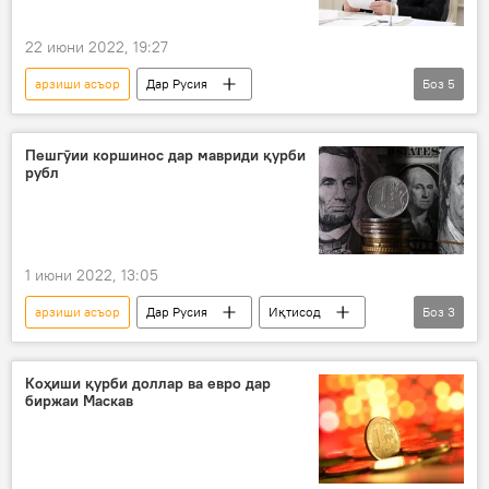
22 июни 2022, 19:27
арзиши асъор
Дар Русия
Боз
5
Владимир Путин
Иқтисод
қарздиҳӣ
фармон
хориҷӣ
Пешгӯии коршинос дар мавриди қурби
рубл
рубл
1 июни 2022, 13:05
арзиши асъор
Дар Русия
Иқтисод
Боз
3
молия
маҳдудият
амалиёт
Коҳиши қурби доллар ва евро дар
биржаи Маскав