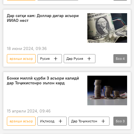
пули миллӣ
сомонӣ
таъсир
Русия
рубли русӣ
Иқтисод
Дар сатҳи кам: Доллар дигар асъори
ИИАО нест
18 июни 2024, 09:36
арзиши асъор
Русия
Дар Русия
Боз
4
ИИАО
доллар
рубл
Иқтисод
Бонки миллӣ қурби 3 асъори калидӣ
дар Тоҷикистонро эълон кард
15 апрели 2024, 09:46
арзиши асъор
Иқтисод
Дар Тоҷикистон
Боз
3
доллар
евро
шахсият