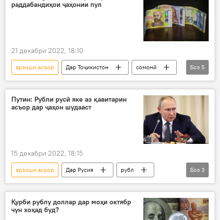
раддабандиҳои ҷаҳонии пул
21 декабри 2022, 18:10
арзиши асъор
Дар Тоҷикистон
сомонӣ
Боз
5
арз
пул
нарх
болоравӣ
Иқтисод
Путин: Рубли русӣ яке аз қавитарин
асъор дар ҷаҳон шудааст
15 декабри 2022, 18:15
арзиши асъор
Дар Русия
рубл
Боз
3
Владимир Путин
Раисҷумҳур
Иқтисод
Қурби рублу доллар дар моҳи октябр
чун хоҳад буд?