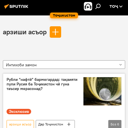
ТОҶ
Тоҷикистон
арзиши асъор
Интихоби замон
Рубли “нафтӣ” бармегардад: тақвияти
пули Русия ба Тоҷикистон чӣ гуна
таъсир мерасонад?
Эксклюзив
арзиши асъор
Дар Тоҷикистон
Боз
6