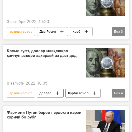
3 октябри 2022, 10:20
арзиши асъор
Дар Русия
қурб
Боз
3
доллар
рубл
пешгӯӣ
Кремл гуфт, доллар мавқеашро
ҳамчун асъори захиравӣ аз даст дод
8 августи 2022, 16:35
арзиши асъор
доллар
Қурби асъор
Боз
4
ИМА
қурби доллар
Дар ҷаҳон
Дар Русия
Фармони Путин барои пардохти қарзи
хориҷӣ бо рубл