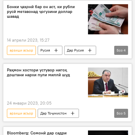
Бонки ҷаҳонӣ бар он аст, ки рубли
русӣ метавонад ҷогузини доллар
шавад
14 апрели 2023, 15:27
арзиши асъор
Русия
Дар Русия
Боз
4
пул
доллар
рубл
молия
Раҳмон хостори устувор нигоҳ
доштани нархи пули миллӣ шуд
24 январи 2023, 20:05
арзиши асъор
Дар Тоҷикистон
Боз
5
пули миллӣ
ҳифзи пули миллӣ
Эмомалӣ Раҳмон
хостор
дастур
Bloomberg: Сомонӣ дар садри