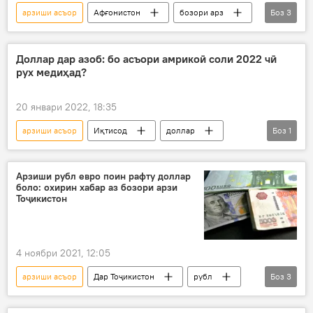
арзиши асъор
Афғонистон
бозори арз
Боз
3
Бонки Миллӣ
саррофиҳо
баста шудан
Доллар дар азоб: бо асъори амрикоӣ соли 2022 чӣ
рух медиҳад?
20 январи 2022, 18:35
арзиши асъор
Иқтисод
доллар
Боз
1
Қурби асъор
Арзиши рубл евро поин рафту доллар
боло: охирин хабар аз бозори арзи
Тоҷикистон
4 ноябри 2021, 12:05
арзиши асъор
Дар Тоҷикистон
рубл
Боз
3
БМТ
доллар
Қурби асъор