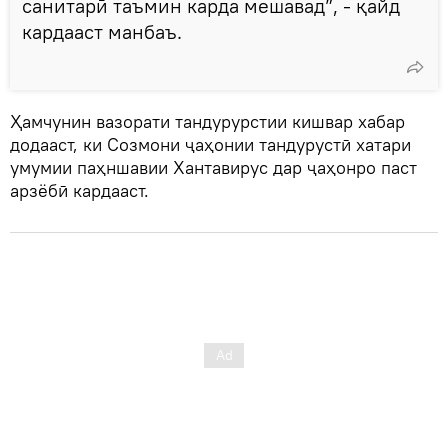
санитарӣ таъмин карда мешавад”, - қайд
кардааст манбаъ.
Ҳамчунин вазорати тандурурстии кишвар хабар
додааст, ки Созмони ҷаҳонии тандурустӣ хатари
умумии паҳншавии Хантавирус дар ҷаҳонро паст
арзёбӣ кардааст.