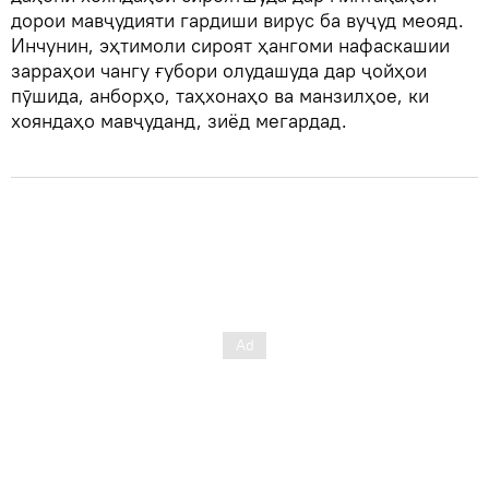
дорои мавҷудияти гардиши вирус ба вуҷуд меояд.
Инчунин, эҳтимоли сироят ҳангоми нафаскашии
зарраҳои чангу ғубори олудашуда дар ҷойҳои
пӯшида, анборҳо, таҳхонаҳо ва манзилҳое, ки
хояндаҳо мавҷуданд, зиёд мегардад.