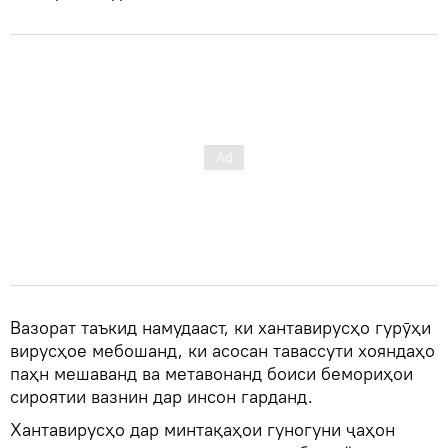
Вазорат таъкид намудааст, ки хантавирусҳо гурӯҳи
вирусҳое мебошанд, ки асосан тавассути хояндаҳо
паҳн мешаванд ва метавонанд боиси бемориҳои
сироятии вазнин дар инсон гарданд.
Хантавирусҳо дар минтақаҳои гуногуни ҷаҳон