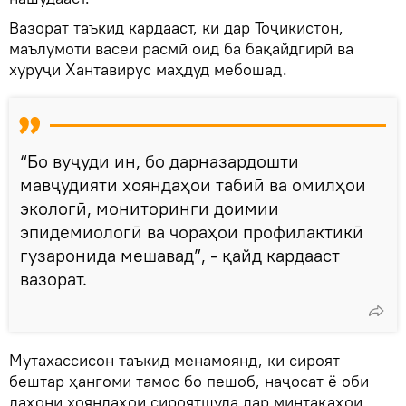
Вазорат таъкид кардааст, ки дар Тоҷикистон,
маълумоти васеи расмӣ оид ба бақайдгирӣ ва
хуруҷи Хантавирус маҳдуд мебошад.
“Бо вуҷуди ин, бо дарназардошти
мавҷудияти хояндаҳои табиӣ ва омилҳои
экологӣ, мониторинги доимии
эпидемиологӣ ва чораҳои профилактикӣ
гузаронида мешавад”, - қайд кардааст
вазорат.
Мутахассисон таъкид менамоянд, ки сироят
бештар ҳангоми тамос бо пешоб, наҷосат ё оби
даҳони хояндаҳои сироятшуда дар минтақаҳои