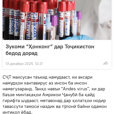
Зукоми “Ҳонконг” дар Тоҷикистон
бедод дорад
13 декабри 2025, 12:21
СҶТ махсусан таъкид намудааст, ки аксари
намудҳои хантавирус аз инсон ба инсон
намегузаранд. Танҳо навъи "Andes virus", ки дар
баъзе минтақаҳои Амрикои Ҷанубӣ ба қайд
гирифта шудааст, метавонад дар ҳолатҳои нодир
тавассути тамоси наздик ва тӯлонӣ байни одамон
интиқол ёбад.