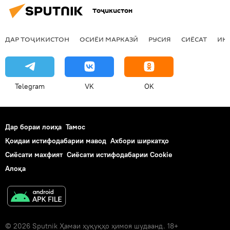
Тоҷикистон
ДАР ТОҶИКИСТОН
ОСИЁИ МАРКАЗӢ
РУСИЯ
СИЁСАТ
ИҚ
Telegram
VK
OK
Дар бораи лоиҳа
Тамос
Қоидаи истифодабарии мавод
Ахбори ширкатҳо
Сиёсати махфият
Сиёсати истифодабарии Cookie
Алоқа
© 2026 Sputnik Ҳамаи ҳуқуқҳо ҳимоя шудаанд. 18+