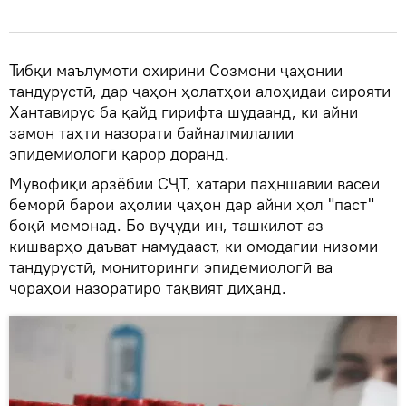
Тибқи маълумоти охирини Созмони ҷаҳонии
тандурустӣ, дар ҷаҳон ҳолатҳои алоҳидаи сирояти
Хантавирус ба қайд гирифта шудаанд, ки айни
замон таҳти назорати байналмилалии
эпидемиологӣ қарор доранд.
Мувофиқи арзёбии СҶТ, хатари паҳншавии васеи
беморӣ барои аҳолии ҷаҳон дар айни ҳол "паст"
боқӣ мемонад. Бо вуҷуди ин, ташкилот аз
кишварҳо даъват намудааст, ки омодагии низоми
тандурустӣ, мониторинги эпидемиологӣ ва
чораҳои назоратиро тақвият диҳанд.