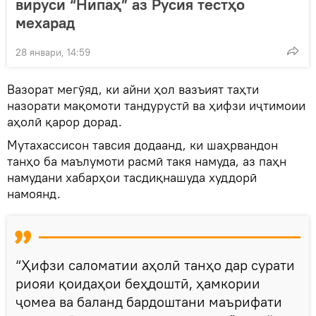
вируси “Нипаҳ” аз Русия тестҳо
мехарад
28 январи, 14:59
Вазорат мегӯяд, ки айни ҳол вазъият таҳти
назорати мақомоти тандурустӣ ва ҳифзи иҷтимоии
аҳолӣ қарор дорад.
Мутахассисон тавсия додаанд, ки шаҳрвандон
танҳо ба маълумоти расмӣ такя намуда, аз паҳн
намудани хабарҳои тасдиқнашуда худдорӣ
намоянд.
“Ҳифзи саломатии аҳолӣ танҳо дар сурати
риояи қоидаҳои беҳдоштӣ, ҳамкории
ҷомеа ва баланд бардоштани маърифати