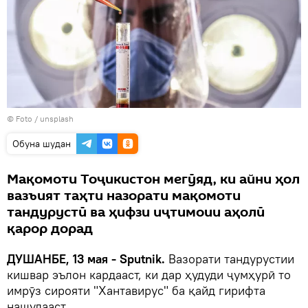
© Foto / unsplash
Обуна шудан
Мақомоти Тоҷикистон мегӯяд, ки айни ҳол
вазъият таҳти назорати мақомоти
тандурустӣ ва ҳифзи иҷтимоии аҳолӣ
қарор дорад
ДУШАНБЕ, 13 мая - Sputnik.
Вазорати тандурустии
кишвар эълон кардааст, ки дар ҳудуди ҷумҳурӣ то
имрӯз сирояти "Хантавирус" ба қайд гирифта
нашудааст.