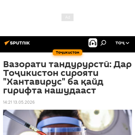
ТОҶ
Тоҷикистон
Вазорати тандурурстӣ: Дар
Тоҷикистон сирояти
"Хантавирус" ба қайд
гирифта нашудааст
14:21 13.05.2026