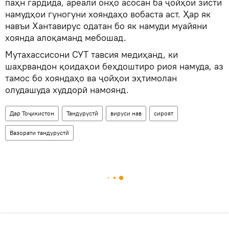
паҳн гардида, ареали онҳо асосан ба ҷойҳои зисти
намудҳои гуногуни хояндаҳо вобаста аст. Ҳар як
навъи Хантавирус одатан бо як намуди муайяни
хоянда алоқаманд мебошад.
Мутахассисони СУТ тавсия медиҳанд, ки
шаҳрвандон қоидаҳои беҳдоштиро риоя намуда, аз
тамос бо хояндаҳо ва ҷойҳои эҳтимолан
олудашуда худдорӣ намоянд.
Дар Тоҷикистон
Тандурустӣ
вируси нав
сироят
Вазорати тандурустӣ