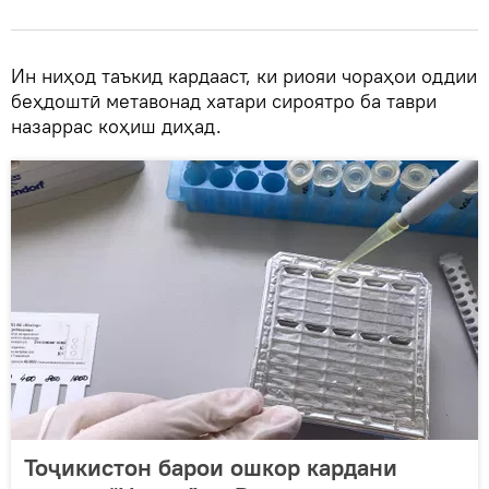
Ин ниҳод таъкид кардааст, ки риояи чораҳои оддии
беҳдоштӣ метавонад хатари сироятро ба таври
назаррас коҳиш диҳад.
Тоҷикистон барои ошкор кардани