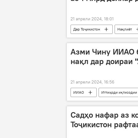
21 апрели 2024, 18:01
Дар Тоҷикистон
Нақлиёт
сармоя
Азми Чину ИИАО 
нақл дар доираи 
21 апрели 2024, 16:56
ИИАО
Иттиҳоди иқтисодии
Чин
Нақлиёт
Садҳо нафар аз к
Тоҷикистон рафта