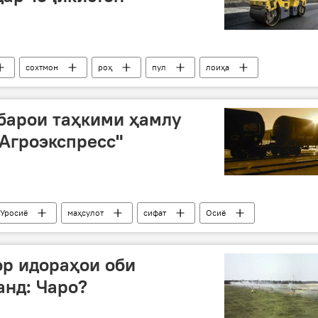
сохтмон
роҳ
пул
лоиҳа
барои таҳкими ҳамлу
"Агроэкспресс"
 Уросиё
маҳсулот
сифат
Осиё
ор идораҳои оби
анд: Чаро?