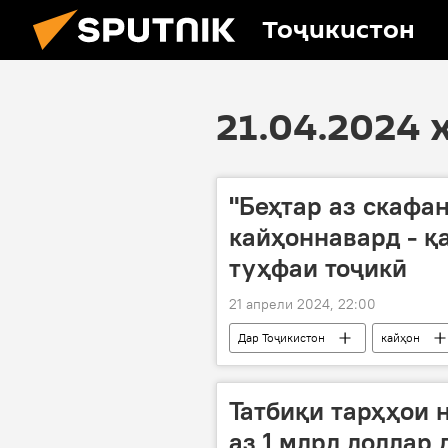
Тоҷикистон
21.04.2024 
"Беҳтар аз скафа
кайҳоннавард - қ
туҳфаи тоҷикӣ
21 апрели 2024, 22:00
Дар Тоҷикистон
кайҳон
боздид
Татбиқи тарҳҳои 
аз 1 млрд доллар 