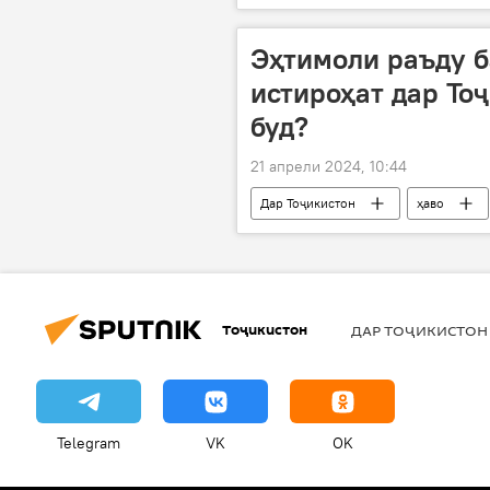
Амният ва мудофиа
Украина
Эҳтимоли раъду б
истироҳат дар Тоҷ
буд?
21 апрели 2024, 10:44
Дар Тоҷикистон
ҳаво
ВМКБ
Хатлон
Душ
Тоҷикистон
ДАР ТОҶИКИСТОН
Telegram
VK
OK