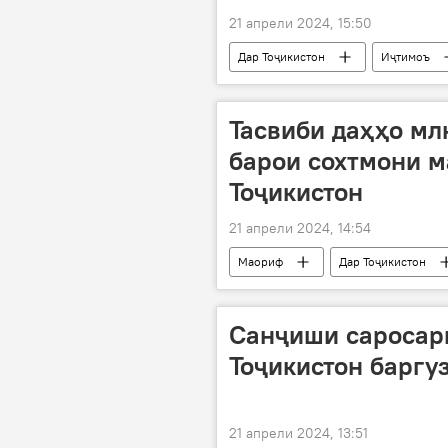
21 апрели 2024, 15:50
Дар Тоҷикистон
Иҷтимоъ
Суғд
Тасвиби даҳҳо мл
барои сохтмони м
Тоҷикистон
21 апрели 2024, 14:54
Маориф
Дар Тоҷикистон
парлумон
Санҷиши саросар
Тоҷикистон баргу
21 апрели 2024, 13:51