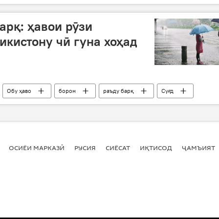
низомӣ
ИМА
доллар
арқ: ҳавои рӯзи
икистону чӣ гуна хоҳад
Обу ҳаво
борон
раъду барқ
Суғд
анбе
ОСИЁИ МАРКАЗӢ
РУСИЯ
СИЁСАТ
ИҚТИСОД
ҶАМЪИЯТ