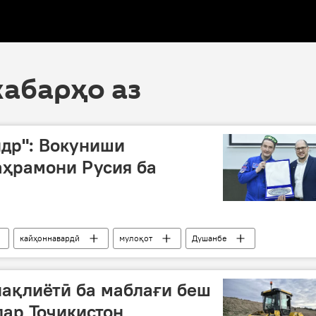
хабарҳо аз
ндр": Вокуниши
аҳрамони Русия ба
кайҳоннавардӣ
мулоқот
Душанбе
нақлиётӣ ба маблағи беш
дар Тоҷикистон