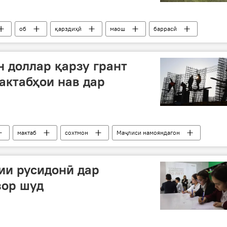
об
қарздиҳӣ
маош
баррасӣ
н доллар қарзу грант
актабҳои нав дар
мактаб
сохтмон
Маҷлиси намояндагон
ии русидонӣ дар
зор шуд