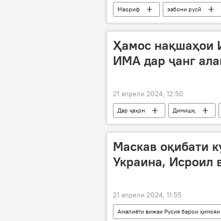
Маориф
забони русӣ
Россотрудничество
Дар Тоҷ
Ҳамос нақшаҳои И
ИМА дар ҷанг ала
21 апрели 2024, 12:50
Дар ҷаҳон
Димишқ
Ҳамос
Эрон
Амния
Маскав оқибати 
Украина, Исроил 
21 апрели 2024, 11:55
Амалиёти вижаи Русия барои ҳимояи