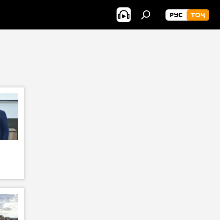
РУС
ТОҶ