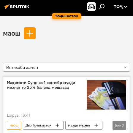
ТОҶ
Тоҷикистон
маош
Интихоби замон
Мақомоти Суғд: аз 1 сентябр музди
меҳнат то 25% баланд мешавад
Дирӯз, 16:41
маош
Дар Тоҷикистон
музди меҳнат
Боз
3