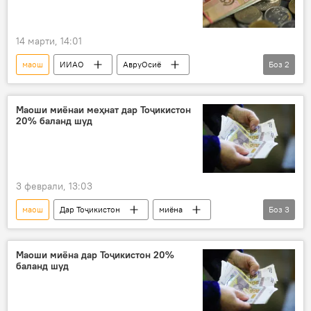
14 марти, 14:01
маош
ИИАО
АвруОсиё
Боз
2
музди меҳнат
Иқтисод
Маоши миёнаи меҳнат дар Тоҷикистон
20% баланд шуд
3 феврали, 13:03
маош
Дар Тоҷикистон
миёна
Боз
3
баланд
музди меҳнат
Вазорати меҳнат, муҳоҷират ва шуғли аҳолии Тоҷикистон
Маоши миёна дар Тоҷикистон 20%
баланд шуд