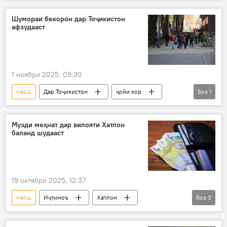
Дар Тоҷикистон
Шумораи бекорон дар Тоҷикистон
афзудааст
1 ноябри 2025, 09:30
маош
Дар Тоҷикистон
ҷойи кор
Боз
1
бекорӣ
Музди меҳнат дар вилояти Хатлон
баланд шудааст
19 октябри 2025, 12:37
маош
Иҷтимоъ
Хатлон
Боз
3
музди меҳнат
Дар Тоҷикистон