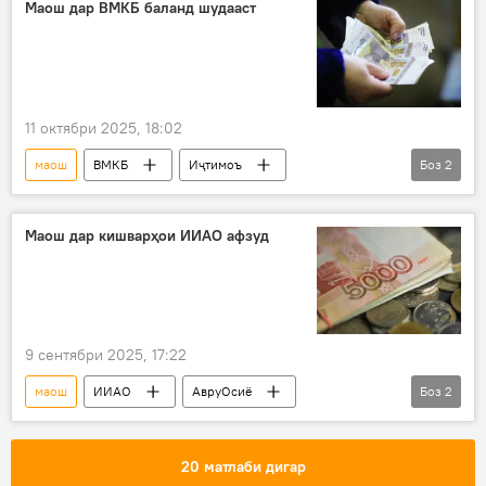
баланд
Маош дар ВМКБ баланд шудааст
11 октябри 2025, 18:02
маош
ВМКБ
Иҷтимоъ
Боз
2
музди меҳнат
Дар Тоҷикистон
Маош дар кишварҳои ИИАО афзуд
9 сентябри 2025, 17:22
маош
ИИАО
АвруОсиё
Боз
2
Иқтисод
омор
Русия
20 матлаби дигар