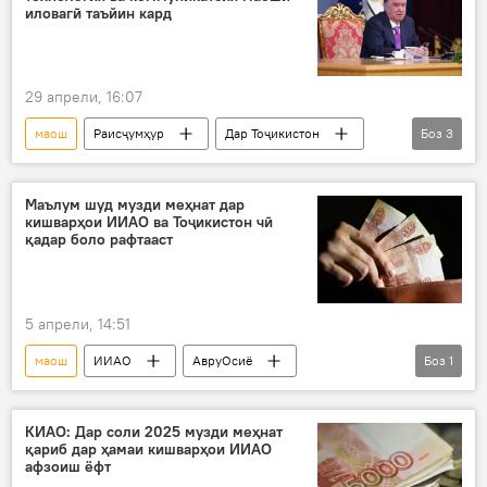
иловагӣ таъйин кард
29 апрели, 16:07
маош
Раисҷумҳур
Дар Тоҷикистон
Боз
3
фармон
технология
музди меҳнат
Маълум шуд музди меҳнат дар
кишварҳои ИИАО ва Тоҷикистон чӣ
қадар боло рафтааст
5 апрели, 14:51
маош
ИИАО
АвруОсиё
Боз
1
Иқтисод
музди меҳнат
КИАО: Дар соли 2025 музди меҳнат
қариб дар ҳамаи кишварҳои ИИАО
афзоиш ёфт