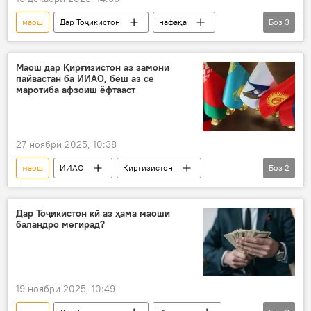
маош
Дар Тоҷикистон
нафақа
Боз
3
Раисҷумҳур
Эмомалӣ Раҳмон
зиёд шудан
Маош дар Қирғизистон аз замони
пайвастан ба ИИАО, беш аз се
маротиба афзоиш ёфтааст
27 ноябри 2025, 10:38
маош
ИИАО
Қирғизистон
Боз
2
Владимир Путин
болоравии маош
Дар Тоҷикистон кӣ аз ҳама маоши
баландро мегирад?
19 ноябри 2025, 10:49