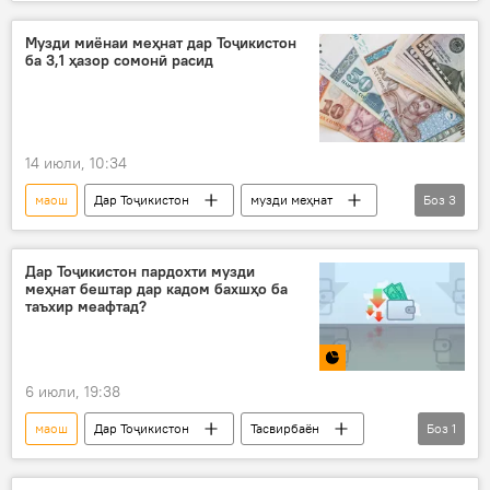
Суғд
молия
болоравии маош
Музди миёнаи меҳнат дар Тоҷикистон
ба 3,1 ҳазор сомонӣ расид
14 июли, 10:34
маош
Дар Тоҷикистон
музди меҳнат
Боз
3
Вазорати меҳнат, муҳоҷират ва шуғли аҳолии Тоҷикистон
вазир
музди кор
Дар Тоҷикистон пардохти музди
меҳнат бештар дар кадом бахшҳо ба
таъхир меафтад?
6 июли, 19:38
маош
Дар Тоҷикистон
Тасвирбаён
Боз
1
омор