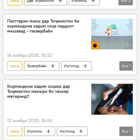
маош
Дар Тоҷикистон
Иҷтимоъ
Боз
3
музди меҳнат
омор
Иқтисод
Пасттарин маош дар Тоҷикистон ба
кормандони кадом соҳа пардохт
мешавад - тасвирбаён
14 ноябри 2025, 10:32
маош
Тасвирбаён
Иқтисод
Боз
1
музди меҳнат
Кормандони кадом соҳаҳо дар
Тоҷикистон маошро бо таъхир
мегиранд?
12 ноябри 2025, 18:04
маош
Иҷтимоъ
Иқтисод
Боз
1