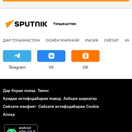
Тоҷикистон
ДАР ТОҶИКИСТОН
ОСИЁИ МАРКАЗӢ
РУСИЯ
СИЁСАТ
ИҚ
Telegram
VK
OK
Дар бораи лоиҳа
Тамос
Қоидаи истифодабарии мавод
Ахбори ширкатҳо
Сиёсати махфият
Сиёсати истифодабарии Cookie
Алоқа