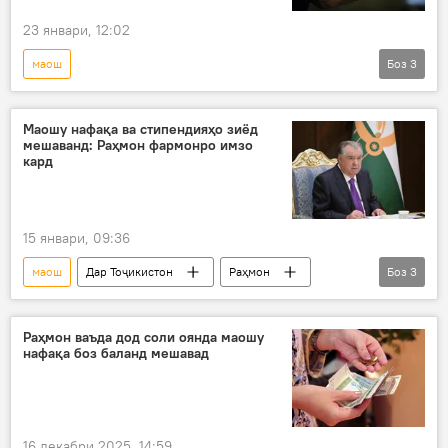
23 январи, 12:02
маош
Боз
3
Вазорати меҳнат, муҳоҷират ва шуғли аҳолии Тоҷикистон
Дар Тоҷикистон
музди меҳнат
Маошу нафақа ва стипендияҳо зиёд
мешаванд: Раҳмон фармонро имзо
кард
15 январи, 09:36
маош
Дар Тоҷикистон
Раҳмон
Боз
3
музди меҳнат
фармон
Эмомалӣ Раҳмон
Раҳмон ваъда дод соли оянда маошу
нафақа боз баланд мешавад
16 декабри 2025, 14:59