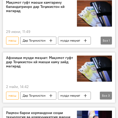
Мақомот гуфт маоши камтарину
баландатринро дар Тоҷикистон кӣ
мегирад
29 июни, 11:49
маош
Дар Тоҷикистон
музди меҳнат
Боз
1
омор
Афзоиши музди меҳнат: Мақомот гуфт
дар Тоҷикистон кӣ маоши каму зиёд
мегирад
2 майи, 14:42
маош
Дар Тоҷикистон
музди меҳнат
Боз
3
омор
Иҷтимоъ
Иқтисод
Раҳмон барои кормандони соҳаи
технология ва коммуникатсия маоши