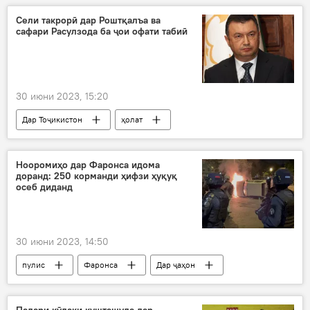
раис
рабудан
доллар
Cели такрорӣ дар Роштқалъа ва
сафари Расулзода ба ҷои офати табиӣ
30 июни 2023, 15:20
Дар Тоҷикистон
ҳолат
Рӯйдод, ҷиноят ва ҳолатҳои фавқулода
хавф
Қоҳир Расулзода
Нооромиҳо дар Фаронса идома
доранд: 250 корманди ҳифзи ҳуқуқ
осеб диданд
30 июни 2023, 14:50
пулис
Фаронса
Дар ҷаҳон
нооромӣ
наврас
корманди ВКД
Падари кӯдаки кушташуда дар