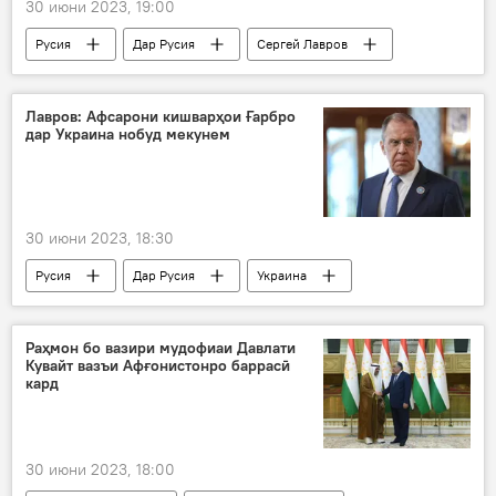
30 июни 2023, 19:00
Русия
Дар Русия
Сергей Лавров
вазири хориҷа
Украина
СҲШ
Эрон
нишаст
Афсар
Лавров: Афсарони кишварҳои Ғарбро
дар Украина нобуд мекунем
НАТО
30 июни 2023, 18:30
Русия
Дар Русия
Украина
афсарон
генерал
нобуд
Ғарб
Донбасс
Раҳмон бо вазири мудофиаи Давлати
Кувайт вазъи Афғонистонро баррасӣ
кард
30 июни 2023, 18:00