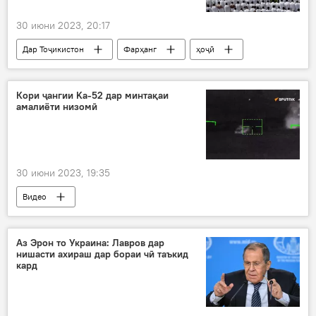
30 июни 2023, 20:17
Дар Тоҷикистон
Фарҳанг
ҳоҷӣ
Ҳаҷ
бозгашт
Кумитаи дин
Кори ҷангии Ka-52 дар минтақаи
амалиёти низомӣ
30 июни 2023, 19:35
Видео
Амалиёти вижаи Русия барои ҳимояи Донбасс: охирин хабарҳо
вазорати мудофиа
чархбол
Аз Эрон то Украина: Лавров дар
нишасти ахираш дар бораи чӣ таъкид
Амният ва мудофиа
зарба
амалиёт
кард