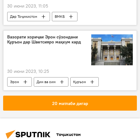
30 июни 2023, 11:05
Дар Тоҷикистон
ВМКБ
Рӯйдод, ҷиноят ва ҳолатҳои фавқулода
селфароӣ
Вазорати хориҷаи Эрон сӯзондани
Қуръон дар Шветсияро маҳкум кард
30 июни 2023, 10:25
Эрон
Дин ва оин
Қуръон
Дар ҷаҳон
20 матлаби дигар
Тоҷикистон