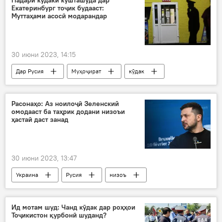
Екатеринбург тоҷик будааст:
Муттаҳами асосӣ модарандар
30 июни 2023, 14:15
Дар Русия
Муҳоҷират
кӯдак
таҳқиқ
қазия
тафтишот
Рӯйдод, ҷиноят ва ҳолатҳои фавқулода
Расонаҳо: Аз ноилоҷӣ Зеленский
омодааст ба таҳрик додани низоъи
ҳастаӣ даст занад
30 июни 2023, 13:47
Украина
Русия
низоъ
ҳастаӣ
Владимир Зеленский
равобит
таҳрик
низоъ
Ид мотам шуд: Чанд кӯдак дар роҳҳои
Тоҷикистон қурбонӣ шуданд?