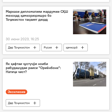
Сиёсат
Дар Русия
узвият
Маркази дипломатияи мардумии СҲШ
мехоҳад ҳамкориҳояшро бо
Тоҷикистон тақвият диҳад
30 июни 2023, 16:25
Дар Тоҷикистон
Русия
ҳамкорӣ
равобит
тақвият
СҲШ
Як ҳафтаи ҷустуҷӯи ноиби
рабудашудаи раиси "Ориёнбонк":
Натиҷа чист?
Эксклюзив
Дар Тоҷикистон
Рӯйдод, ҷиноят ва ҳолатҳои фавқулода
бонк