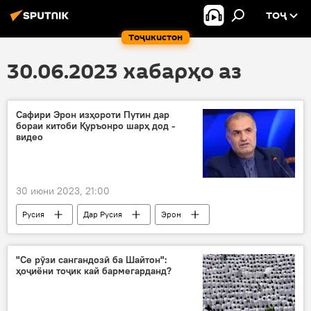
ТОҶ
Тоҷикистон
30.06.2023 хабарҳо аз
Сафири Эрон изҳороти Путин дар
бораи китоби Қуръонро шарҳ дод -
видео
30 июни 2023, 21:00
Русия
Дар Русия
Эрон
сафир
изҳорот
Владимир Путин
Қуръони Карим
Қуръон
китоб
"Се рӯзи сангандозӣ ба Шайтон":
ҳоҷиёни тоҷик кай бармегарданд?
Ислом
мусалмонон