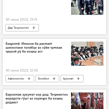
30 июни 2023, 13:15
Дар Тоҷикистон
Рӯйдод, ҷиноят ва ҳолатҳои фавқулода
ҳалокат
ид
қурбон
Баҳромӣ: Имкони ба расмият
шинохтани толибҳо аз сӯйи ҷомеаи
садама
ҷаҳонӣ рӯ ба коҳиш аст
30 июни 2023, 12:45
Афғонистон
Толибон
Ҳукумат
Осиёи Марказӣ
Эрон
Ҳукумат
Барномаи ҳукумат кор дод: Тоҷикистон
воридоти гӯшт аз хориҷро ба коҳиш
додааст