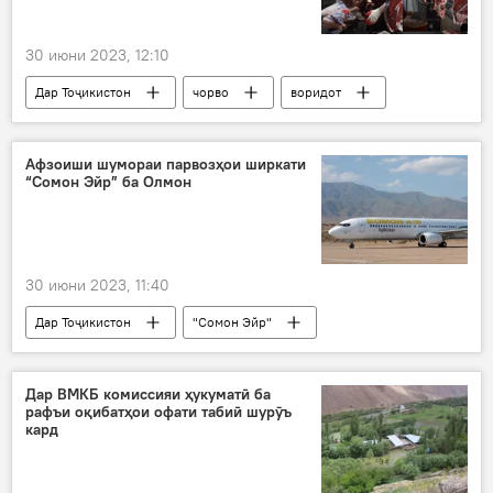
30 июни 2023, 12:10
Дар Тоҷикистон
чорво
воридот
гӯшт
кишоварзӣ
коҳиш
Афзоиши шумораи парвозҳои ширкати
“Сомон Эйр” ба Олмон
30 июни 2023, 11:40
Дар Тоҷикистон
"Сомон Эйр"
ширкати ҳавоӣ
Парвозҳо
Мюнхен
Душанбе
Нақлиёт
Дар ВМКБ комиссияи ҳукуматӣ ба
рафъи оқибатҳои офати табиӣ шурӯъ
кард