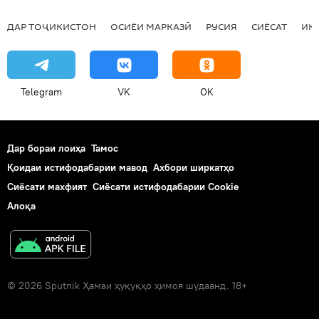
ДАР ТОҶИКИСТОН
ОСИЁИ МАРКАЗӢ
РУСИЯ
СИЁСАТ
ИҚ
Telegram
VK
OK
Дар бораи лоиҳа
Тамос
Қоидаи истифодабарии мавод
Ахбори ширкатҳо
Сиёсати махфият
Сиёсати истифодабарии Cookie
Алоқа
© 2026 Sputnik Ҳамаи ҳуқуқҳо ҳимоя шудаанд. 18+