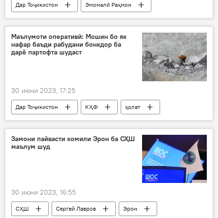
Дар Тоҷикистон
Эмомалӣ Раҳмон
таҳким
ҳамкорӣ
равобит
Кувайт
Афғонистон
Маълумоти оперативӣ: Мошин бо як
нафар баъди рабудани бонкдор ба
дарё партофта шудаст
30 июни 2023, 17:25
Дар Тоҷикистон
КҲФ
ҳолат
ҷустуҷӯ
бонк
раис
Замони пайвасти комили Эрон ба СҲШ
маълум шуд
30 июни 2023, 16:55
СҲШ
Сергей Лавров
Эрон