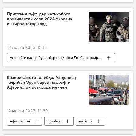
Дар Русия
Оренбург
бештар
Пригожин гуфт, дар интихоботи
президентии соли 2024 Укриана
иштирок хоҳад кард
12 марти 2023, 13:16
Амалиёти вижаи Русия барои ҳимояи Донбасс: охирин хабарҳо
Дар Русия
Украина
интихобот
президентӣ
Интихоботи раёсатҷумҳурӣ
Вазири саноти толибҳо: Аз донишу
таҷрибаи Эрон барои пешрафти
Донбасс
Афғонистон истифода мекнем
12 марти 2023, 12:30
Афғонистон
Толибон
ҳамкорӣ
Эрон
Осиё
Иқтисод