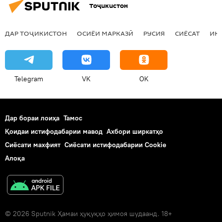
Тоҷикистон
ДАР ТОҶИКИСТОН
ОСИЁИ МАРКАЗӢ
РУСИЯ
СИЁСАТ
ИҚ
Telegram
VK
OK
Дар бораи лоиҳа
Тамос
Қоидаи истифодабарии мавод
Ахбори ширкатҳо
Сиёсати махфият
Сиёсати истифодабарии Cookie
Алоқа
© 2026 Sputnik Ҳамаи ҳуқуқҳо ҳимоя шудаанд. 18+