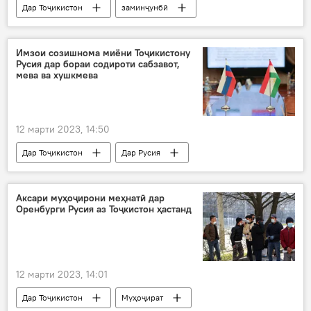
Дар Тоҷикистон
заминҷунбӣ
зилзила
зилзиласанҷӣ
марз
Афғонистон
Имзои созишнома миёни Тоҷикистону
Русия дар бораи содироти сабзавот,
мева ва хушкмева
12 марти 2023, 14:50
Дар Тоҷикистон
Дар Русия
ҳамкорӣ
созишнома
содирот
мева
сабзавот
хушкмева
Аксари муҳоҷирони меҳнатӣ дар
Оренбурги Русия аз Тоҷкистон ҳастанд
Олтой
12 марти 2023, 14:01
Дар Тоҷикистон
Муҳоҷират