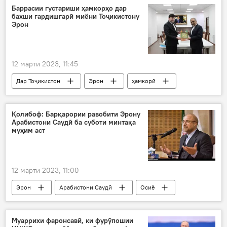
тиҷорат
Баррасии густариши ҳамкорҳо дар
бахши гардишгарӣ миёни Тоҷикистону
Эрон
12 марти 2023, 11:45
Дар Тоҷикистон
Эрон
ҳамкорӣ
равобит
Сайёҳӣ
гардишгарӣ
сафир
Қолибоф: Барқарории равобити Эрону
Арабистони Саудӣ ба суботи минтақа
муҳим аст
12 марти 2023, 11:00
Эрон
Арабистони Саудӣ
Осиё
Ховари Миёна
равобит
барқарор кардан
Сиёсат
Муаррихи фаронсавӣ, ки фурӯпошии