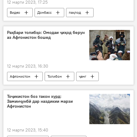
12 марти 2023, 17:25
Видео
Донбасс
паҳпод
Украина
артиши Русия
амалиёти вижа
Раҳбари толибҳо: Омодаи ҷиҳод берун
аз Афғонистон бошед
12 марти 2023, 16:30
Афғонистон
Толибон
ҷанг
раҳбар
ҷиҳод
Осиёи Марказӣ
Тоҷикистон боз такон хурд:
Заминҷунбӣ дар наздикии марзи
Афғонистон
12 марти 2023, 15:40