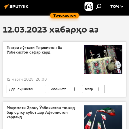
ТОҶ
Тоҷикистон
12.03.2023 хабарҳо аз
Театри лӯхтаки Тоҷикистон ба
Ӯзбекистон сафар кард
12 марти 2023, 20:00
Дар Тоҷикистон
Ӯзбекистон
театр
лӯхтак
намоиш
ҳамкорӣ
Мақомоти Эрону Ӯзбекистон таъкид
бар сулҳу субот дар Афғонистон
карданд