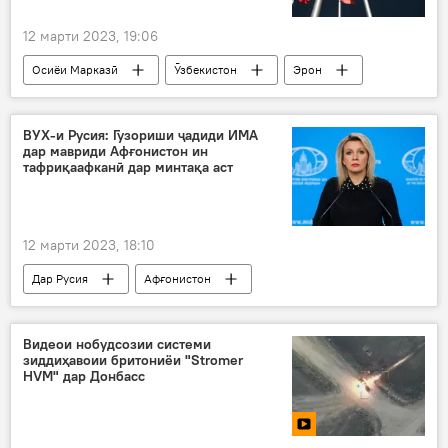
12 марти 2023, 19:06
Осиёи Марказӣ
Ӯзбекистон
Эрон
ҳамкорӣ
равобит
Афғонистон
ВУХ-и Русия: Гузориши ҷадиди ИМА
дар мавриди Афғонистон ин
тафриқаафканӣ дар минтақа аст
12 марти 2023, 18:10
Дар Русия
Афғонистон
Мария Захарова
ИМА
гузориш
вокуниш
Видеои нобудсозии системи
зиддиҳавоии бритониёи "Stromer
HVM" дар Донбасс