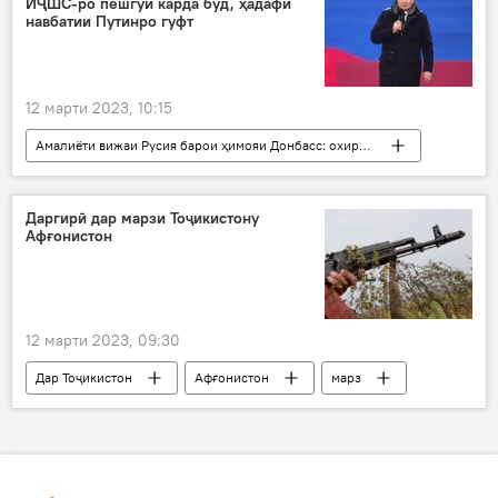
ИҶШС-ро пешгӯӣ карда буд, ҳадафи
навбатии Путинро гуфт
12 марти 2023, 10:15
Амалиёти вижаи Русия барои ҳимояи Донбасс: охирин хабарҳо
Дар ҷаҳон
Украина
Дар Русия
Амният ва мудофиа
НАТО
Амрико
Даргирӣ дар марзи Тоҷикистону
Афғонистон
12 марти 2023, 09:30
Дар Тоҷикистон
Афғонистон
марз
маводи мухаддир
даргирӣ
КДАМ