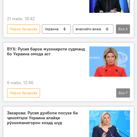
21 майи, 18:42
Мария Захарова
Украина
амалиёти вижа
Боз
3
Ғарб
ҳамлаҳои теруристӣ
Владимир Зеленский
ВУХ: Русия барои музокироти судманд
бо Украина омода аст
6 майи, 12:46
Мария Захарова
Боз
7
Амалиёти вижаи Русия барои ҳимояи Донбасс: охирин хабарҳо
Украина
амалиёти вижа
музокирот
Захарова: Русия дунболи посухе ба
ҷиноятҳои Украина алайҳи
ҳалли низоъ
Сиёсат
Русия
рӯзноманигорон хоҳад шуд