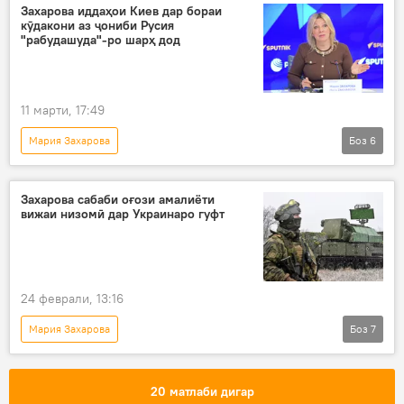
Украина
амалиёти вижа
Аврупо
Захарова иддаҳои Киев дар бораи
кӯдакони аз ҷониби Русия
Сиёсат
Иттиҳоди Аврупо
"рабудашуда"-ро шарҳ дод
мухолифон
11 марти, 17:49
Мария Захарова
Боз
6
Амалиёти вижаи Русия барои ҳимояи Донбасс: охирин хабарҳо
Украина
амалиёти вижа
Русия
Захарова сабаби оғози амалиёти
вижаи низомӣ дар Украинаро гуфт
кӯдакон
рабудан
24 феврали, 13:16
Мария Захарова
Боз
7
Амалиёти вижаи Русия барои ҳимояи Донбасс: охирин хабарҳо
Украина
Русия
Дар Русия
20 матлаби дигар