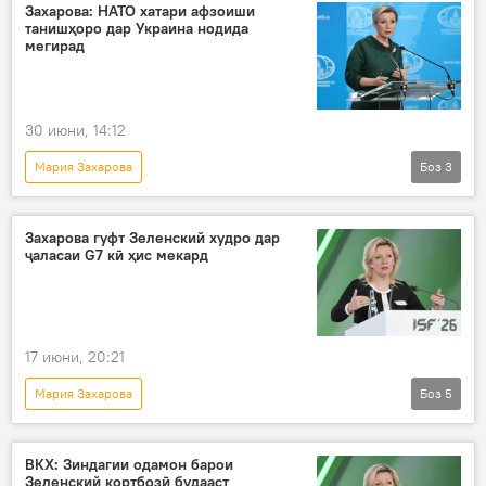
Украина
амалиёти вижа
Киев
Захарова: НАТО хатари афзоиши
танишҳоро дар Украина нодида
Лаҳистон
нозӣ
мегирад
вазорати хориҷаи Русия
30 июни, 14:12
Мария Захарова
Боз
3
Амалиёти вижаи Русия барои ҳимояи Донбасс: охирин хабарҳо
Украина
НАТО
Захарова гуфт Зеленский худро дар
ҷаласаи G7 кӣ ҳис мекард
17 июни, 20:21
Мария Захарова
Боз
5
Амалиёти вижаи Русия барои ҳимояи Донбасс: охирин хабарҳо
амалиёти вижа
Украина
ВКХ: Зиндагии одамон барои
Зеленский кортбозӣ будааст