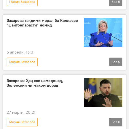
Мария Захарова
Боз
9
Амалиёти вижаи Русия барои ҳимояи Донбасс: охирин хабарҳо
Украина
амалиёти вижа
Захарова тақдими медал ба Калласро
"шайтонпарастӣ" номид
вазорати хориҷаи Русия
САҲА
СММ
ЮНЕСКО
Русия
баҳогузорӣ
5 апрели, 15:31
Мария Захарова
Боз
5
Амалиёти вижаи Русия барои ҳимояи Донбасс: охирин хабарҳо
Владимир Зеленский
медал
Захарова: Ҳеҷ кас намедонад,
Зеленский чӣ мақом дорад
тақдим
Сиёсат
27 марти, 20:21
Мария Захарова
Боз
6