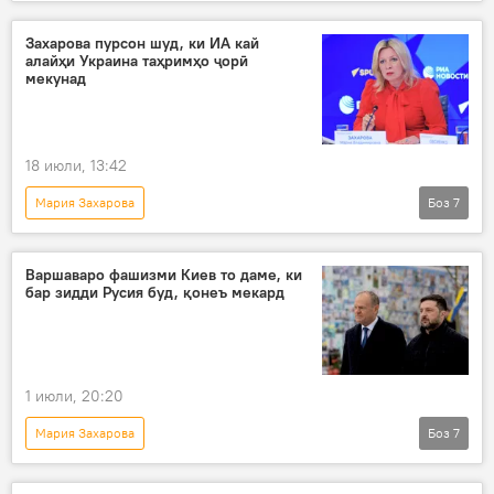
Амалиёти вижаи Русия барои ҳимояи Донбасс: охирин хабарҳо
Украина
Эрон
Русия
Захарова пурсон шуд, ки ИА кай
алайҳи Украина таҳримҳо ҷорӣ
вазорати хориҷаи Русия
ҳамлаи террористӣ
мекунад
амалиёти вижа
18 июли, 13:42
Мария Захарова
Боз
7
Амалиёти вижаи Русия барои ҳимояи Донбасс: охирин хабарҳо
Украина
амалиёти вижа
таҳримҳо
Варшаваро фашизми Киев то даме, ки
бар зидди Русия буд, қонеъ мекард
Ғарб
Иттиҳоди Аврупо
Аврупо
1 июли, 20:20
Мария Захарова
Боз
7
Амалиёти вижаи Русия барои ҳимояи Донбасс: охирин хабарҳо