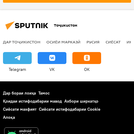
амалиёти вижа
Сиёсат
вазорати хориҷаи Русия
Тоҷикистон
ДАР ТОҶИКИСТОН
ОСИЁИ МАРКАЗӢ
РУСИЯ
СИЁСАТ
ИҚ
Telegram
VK
OK
Дар бораи лоиҳа
Тамос
Қоидаи истифодабарии мавод
Ахбори ширкатҳо
Сиёсати махфият
Сиёсати истифодабарии Cookie
Алоқа