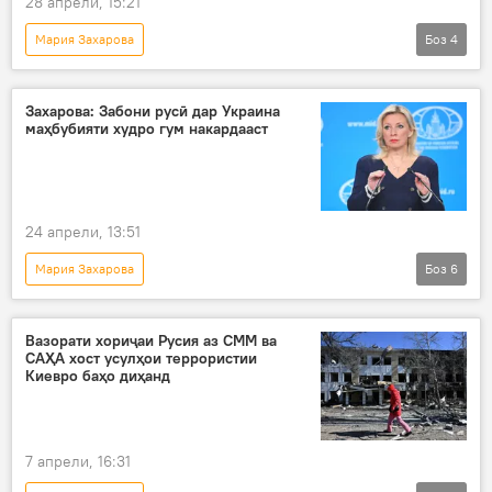
28 апрели, 15:21
Мария Захарова
Боз
4
Амалиёти вижаи Русия барои ҳимояи Донбасс: охирин хабарҳо
Украина
Сиёсат
Русия
Захарова: Забони русӣ дар Украина
маҳбубияти худро гум накардааст
24 апрели, 13:51
Мария Захарова
Боз
6
Амалиёти вижаи Русия барои ҳимояи Донбасс: охирин хабарҳо
Украина
забони русӣ
Шӯравӣ
Вазорати хориҷаи Русия аз СММ ва
САҲА хост усулҳои террористии
Русия
амалиёти вижа
Киевро баҳо диҳанд
7 апрели, 16:31