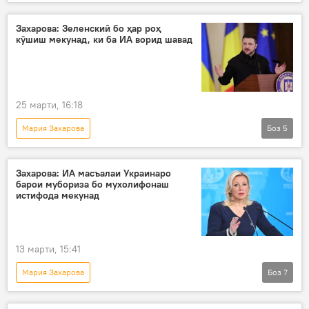
Амалиёти вижаи Русия барои ҳимояи Донбасс: охирин хабарҳо
Украина
амалиёти вижа
Русия
Захарова: Зеленский бо ҳар роҳ
кӯшиш мекунад, ки ба ИА ворид шавад
Владимир Зеленский
мақом
25 марти, 16:18
Мария Захарова
Боз
5
Амалиёти вижаи Русия барои ҳимояи Донбасс: охирин хабарҳо
Украина
Иттиҳоди Аврупо
Захарова: ИА масъалаи Украинаро
барои мубориза бо мухолифонаш
Владимир Зеленский
Сиёсат
истифода мекунад
13 марти, 15:41
Мария Захарова
Боз
7
Амалиёти вижаи Русия барои ҳимояи Донбасс: охирин хабарҳо