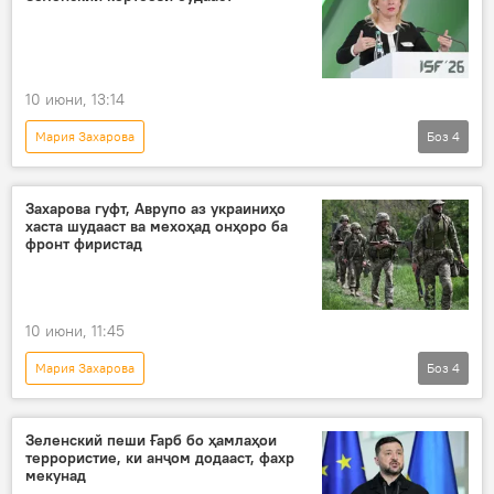
Владимир Зеленский
Сиёсат
10 июни, 13:14
Мария Захарова
Боз
4
Амалиёти вижаи Русия барои ҳимояи Донбасс: охирин хабарҳо
Украина
Сиёсат
Захарова гуфт, Аврупо аз украиниҳо
хаста шудааст ва мехоҳад онҳоро ба
Владимир Зеленский
фронт фиристад
10 июни, 11:45
Мария Захарова
Боз
4
Амалиёти вижаи Русия барои ҳимояи Донбасс: охирин хабарҳо
Русия
Украина
Зеленский пеши Ғарб бо ҳамлаҳои
террористие, ки анҷом додааст, фахр
кӯмаки Ғарб ба Украина
мекунад