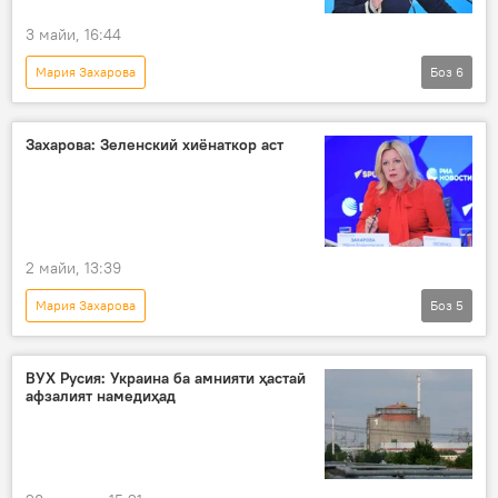
3 майи, 16:44
Мария Захарова
Боз
6
Амалиёти вижаи Русия барои ҳимояи Донбасс: охирин хабарҳо
Русия
Ғарб
Ғарб
Захарова: Зеленский хиёнаткор аст
озодии баён
Украина
2 майи, 13:39
Мария Захарова
Боз
5
Амалиёти вижаи Русия барои ҳимояи Донбасс: охирин хабарҳо
Украина
амалиёти вижа
ВУХ Русия: Украина ба амнияти ҳастаӣ
афзалият намедиҳад
вазорати хориҷаи Русия
Владимир Зеленский