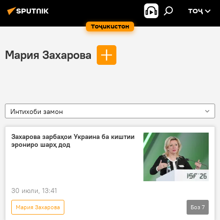
ТОҶ
Тоҷикистон
Мария Захарова
Интихоби замон
Захарова зарбаҳои Украина ба киштии
эрониро шарҳ дод
30 июли, 13:41
Мария Захарова
Боз
7