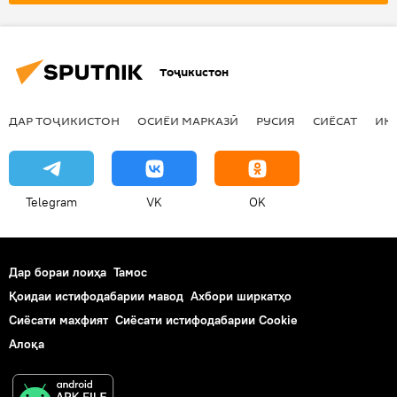
Тоҷикистон
ДАР ТОҶИКИСТОН
ОСИЁИ МАРКАЗӢ
РУСИЯ
СИЁСАТ
ИҚ
Telegram
VK
OK
Дар бораи лоиҳа
Тамос
Қоидаи истифодабарии мавод
Ахбори ширкатҳо
Сиёсати махфият
Сиёсати истифодабарии Cookie
Алоқа