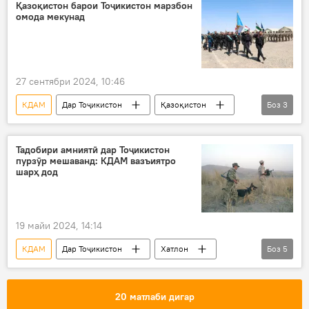
Қазоқистон барои Тоҷикистон марзбон
омода мекунад
27 сентябри 2024, 10:46
КДАМ
Дар Тоҷикистон
Қазоқистон
Боз
3
ҳамкорӣ
марзбонӣ
давраи омӯзиш
Тадобири амниятӣ дар Тоҷикистон
пурзӯр мешаванд: КДАМ вазъиятро
шарҳ дод
19 майи 2024, 14:14
КДАМ
Дар Тоҷикистон
Хатлон
Боз
5
ВМКБ
таҳким
сарҳад
Афғонистон
марзбонӣ
20 матлаби дигар