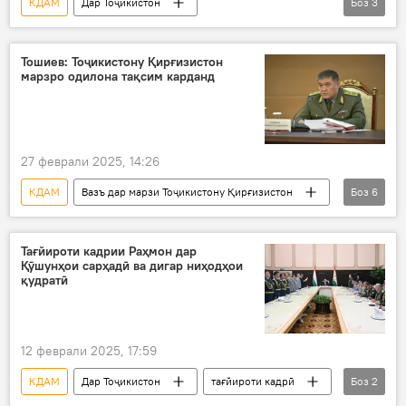
КДАМ
Дар Тоҷикистон
Боз
3
Саймумин Ятимов
Қирғизистон
созишнома
марз
Тошиев: Тоҷикистону Қирғизистон
марзро одилона тақсим карданд
27 феврали 2025, 14:26
КДАМ
Вазъ дар марзи Тоҷикистону Қирғизистон
Боз
6
Дар Тоҷикистон
Қирғизистон
марз
созишнома
Қамчибек Тошиев
Тағйироти кадрии Раҳмон дар
Қӯшунҳои сарҳадӣ ва дигар ниҳодҳои
парлумон
қудратӣ
12 феврали 2025, 17:59
КДАМ
Дар Тоҷикистон
тағйироти кадрӣ
Боз
2