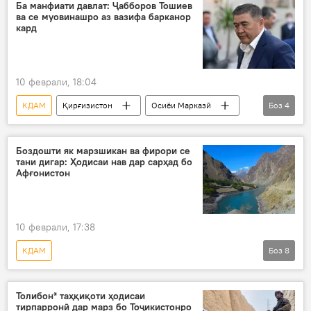
Прокуратура
коррупсия
Ба манфиати давлат: Ҷабборов Тошиев
ва се муовинашро аз вазифа барканор
кард
10 феврали, 18:04
КДАМ
Қирғизистон
Осиёи Марказӣ
Боз
4
Қамчибек Тошиев
барканор
Содир Ҷабборов
Сиёсат
Боздошти як марзшикан ва фирори се
тани дигар: Ҳодисаи нав дар сарҳад бо
Афғонистон
10 феврали, 17:38
КДАМ
Боз
8
Марзи Тоҷикистону Афғонистон: ҳоло чӣ рух дода истодааст?
Дар Тоҷикистон
марз
Афғонистон
Толибон* таҳқиқоти ҳодисаи
тирпарронӣ дар марз бо Тоҷикистонро