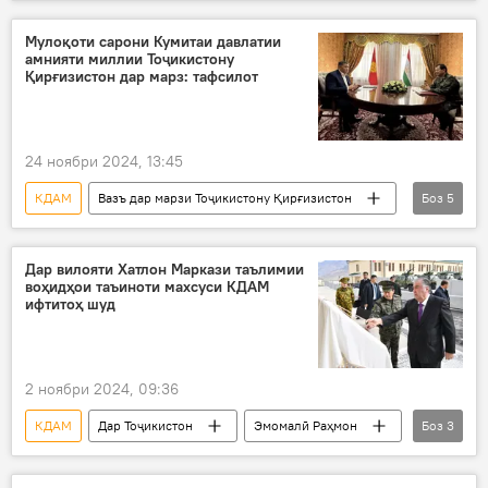
Эмомалӣ Раҳмон
таъини кадрҳои нав
Мулоқоти сарони Кумитаи давлатии
амнияти миллии Тоҷикистону
Қирғизистон дар марз: тафсилот
24 ноябри 2024, 13:45
КДАМ
Вазъ дар марзи Тоҷикистону Қирғизистон
Боз
5
Дар Тоҷикистон
Қирғизистон
Саймумин Ятимов
Қамчибек Тошиев
Дар вилояти Хатлон Маркази таълимии
воҳидҳои таъиноти махсуси КДАМ
баррасии масоили марз
ифтитоҳ шуд
2 ноябри 2024, 09:36
КДАМ
Дар Тоҷикистон
Эмомалӣ Раҳмон
Боз
3
Хатлон
марказ
таълимӣ