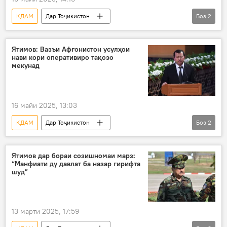
КДАМ
Дар Тоҷикистон
Боз
2
Амният ва мудофиа
ИДМ
маҷлис
Ятимов: Вазъи Афғонистон усулҳои
нави кори оперативиро тақозо
мекунад
16 майи 2025, 13:03
КДАМ
Дар Тоҷикистон
Боз
2
Саймумин Ятимов
Афғонистон
Амният ва мудофиа
Ятимов дар бораи созишномаи марз:
“Манфиати ду давлат ба назар гирифта
шуд”
13 марти 2025, 17:59