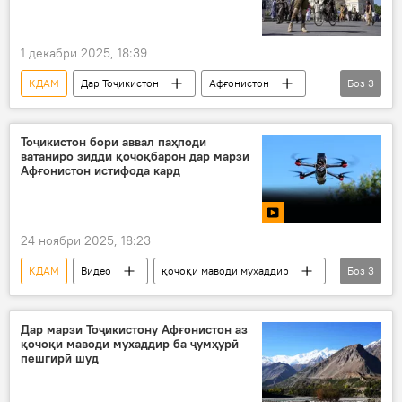
1 декабри 2025, 18:39
КДАМ
Дар Тоҷикистон
Афғонистон
Боз
3
Амният ва мудофиа
марз
Толибон
Тоҷикистон бори аввал паҳподи
ватаниро зидди қочоқбарон дар марзи
Афғонистон истифода кард
24 ноябри 2025, 18:23
КДАМ
Видео
қочоқи маводи мухаддир
Боз
3
Афғонистон
паҳпод
марз
Дар марзи Тоҷикистону Афғонистон аз
қочоқи маводи мухаддир ба ҷумҳурӣ
пешгирӣ шуд