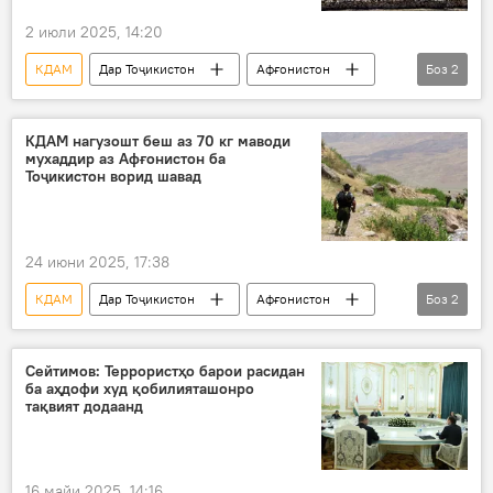
2 июли 2025, 14:20
КДАМ
Дар Тоҷикистон
Афғонистон
Боз
2
маводи мухаддир
Амният ва мудофиа
КДАМ нагузошт беш аз 70 кг маводи
мухаддир аз Афғонистон ба
Тоҷикистон ворид шавад
24 июни 2025, 17:38
КДАМ
Дар Тоҷикистон
Афғонистон
Боз
2
маводи мухаддир
Амният ва мудофиа
Сейтимов: Террористҳо барои расидан
ба аҳдофи худ қобилияташонро
тақвият додаанд
16 майи 2025, 14:16