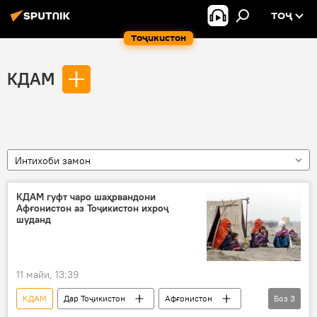
ТОҶ
Тоҷикистон
КДАМ
Интихоби замон
КДАМ гуфт чаро шаҳрвандони
Афғонистон аз Тоҷикистон ихроҷ
шуданд
11 майи, 13:39
КДАМ
Дар Тоҷикистон
Афғонистон
Боз
3