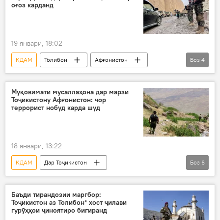
даргирӣ
ҳодиса
қочоқ
оғоз карданд
қочоқи маводди мухаддир
19 январи, 18:02
КДАМ
Толибон
Афғонистон
Боз
4
марз
Амният ва мудофиа
Кобул
Дар Тоҷикистон
Муқовимати мусаллаҳона дар марзи
Тоҷикистону Афғонистон: чор
террорист нобуд карда шуд
18 январи, 13:22
КДАМ
Дар Тоҷикистон
Боз
6
Марзи Тоҷикистону Афғонистон: ҳоло чӣ рух дода истодааст?
Афғонистон
нобуд кардани террорист
Баъди тирандозии маргбор:
Тоҷикистон аз Толибон* хост ҷилави
террорист
муқовимат
марз
гурӯҳҳои ҷиноятиро бигиранд