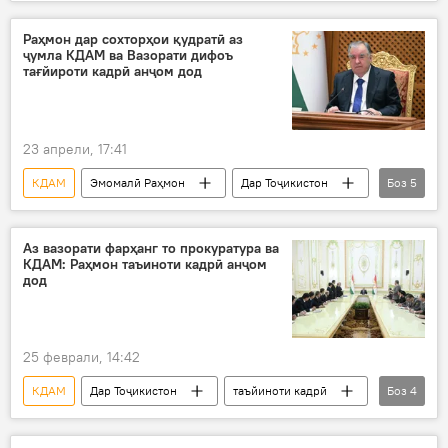
Муҳоҷират
ихроҷ
паноҳандагон
Раҳмон дар сохторҳои қудратӣ аз
ҷумла КДАМ ва Вазорати дифоъ
тағйироти кадрӣ анҷом дод
23 апрели, 17:41
КДАМ
Эмомалӣ Раҳмон
Дар Тоҷикистон
Боз
5
таъйиноти кадрӣ
тағйироти кадрӣ
Вазорати дифоъи Тоҷикистон
қарор
Аз вазорати фарҳанг то прокуратура ва
КДАМ: Раҳмон таъиноти кадрӣ анҷом
Раисҷумҳур
дод
25 феврали, 14:42
КДАМ
Дар Тоҷикистон
таъйиноти кадрӣ
Боз
4
Эмомалӣ Раҳмон
тағйироти кадрӣ