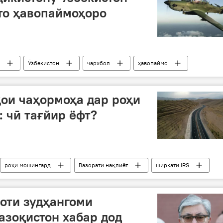
 то ҳавопаймоҳоро
Ӯзбекистон
чархбол
ҳавопаймо
Толибон
ои чаҳормоҳа дар роҳи
: чӣ тағйир ёфт?
роҳи мошингард
Вазорати нақлиёт
ширкати IRS
боти зудҳангоми
азоқистон хабар дод