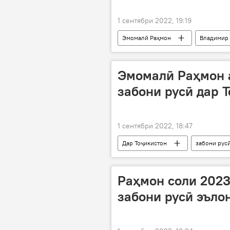
1 сентябри 2022, 19:19
Эмомалӣ Раҳмон
Владимир
Дар Русия
Эмомалӣ Раҳмон а
забони русӣ дар Т
1 сентябри 2022, 18:47
Дар Тоҷикистон
забони рус
Владимир Путин
Раҳмон соли 2023
забони русӣ эъло