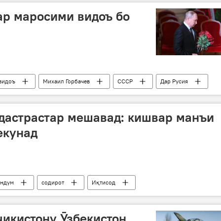
ар маросими видоъ бо
видоъ
Михаил Горбачев
СССР
Дар Русия
дастрастар мешавад: кишвар манъи
екунад
андум
содирот
Иқтисод
ҷикистону Ӯзбекистон