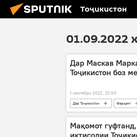
Тоҷикистон
01.09.2022 
Дар Маскав Марк
Тоҷикистон боз м
1 сентябри 2022, 22:00
Дар Тоҷикистон
Фарҳанг
Дар Русия
Мақомот гуфтанд,
иқтисодии Тоҷики