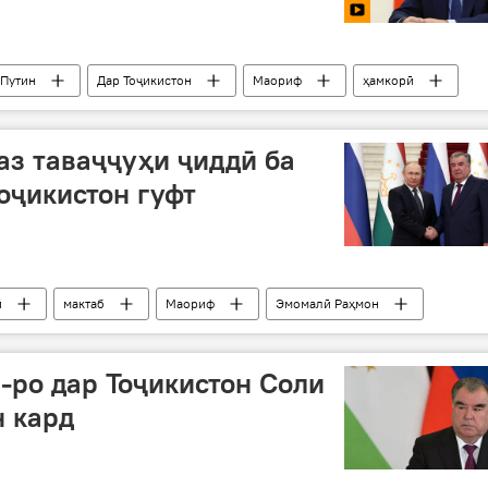
 Путин
Дар Тоҷикистон
Маориф
ҳамкорӣ
з таваҷҷуҳи ҷиддӣ ба
оҷикистон гуфт
ӣ
мактаб
Маориф
Эмомалӣ Раҳмон
-ро дар Тоҷикистон Соли
н кард