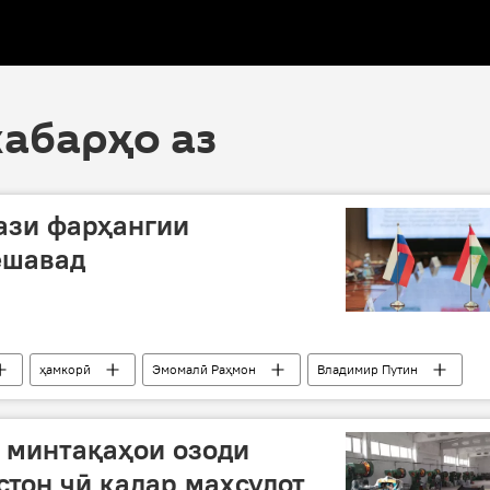
хабарҳо аз
ази фарҳангии
ешавад
ҳамкорӣ
Эмомалӣ Раҳмон
Владимир Путин
 минтақаҳои озоди
стон чӣ қадар маҳсулот