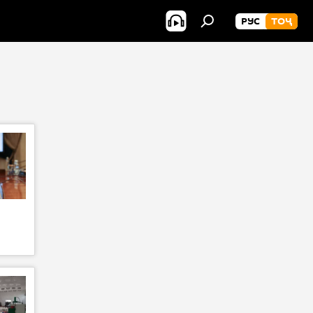
РУС
ТОҶ