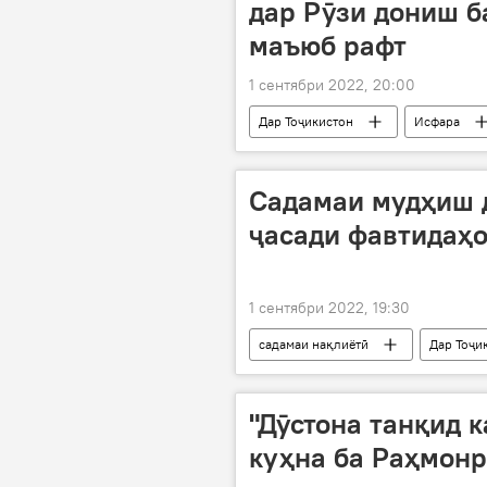
дар Рӯзи дониш б
маъюб рафт
1 сентябри 2022, 20:00
Дар Тоҷикистон
Исфара
маъюб
Рӯзи дониш
Садамаи мудҳиш 
ҷасади фавтидаҳо
1 сентябри 2022, 19:30
садамаи нақлиётӣ
Дар Тоҷи
"Дӯстона танқид к
куҳна ба Раҳмонр