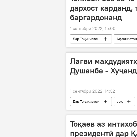
дархост карданд,
баргардонанд
1 сентябри 2022, 15:00
Дар Тоҷикистон
Афғонистон
бозгардонӣ
вазири дифоъ
Лағви маҳдудиятҳ
Душанбе - Хуҷанд
1 сентябри 2022, 14:32
Дар Тоҷикистон
роҳ
Тоқаев аз интихо
президентӣ дар Қ