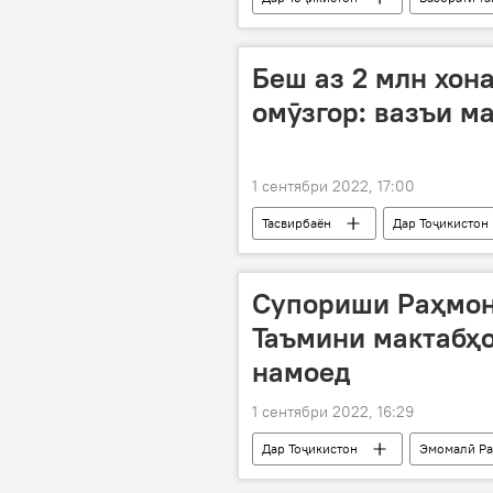
Эмомалӣ Раҳмон
Беш аз 2 млн хон
омӯзгор: вазъи м
1 сентябри 2022, 17:00
Тасвирбаён
Дар Тоҷикистон
омӯзгор
Супориши Раҳмон
Таъмини мактабҳо
намоед
1 сентябри 2022, 16:29
Дар Тоҷикистон
Эмомалӣ Р
муаллимон
супориш