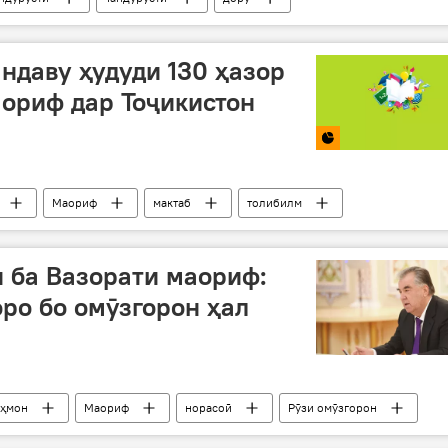
андаву ҳудуди 130 ҳазор
аориф дар Тоҷикистон
Маориф
мактаб
толибилм
 ба Вазорати маориф:
ро бо омӯзгорон ҳал
аҳмон
Маориф
норасоӣ
Рӯзи омӯзгорон
Вазорати маорифу илми Тоҷикистон