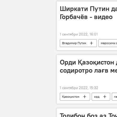
Ширкати Путин д
Горбачёв - видео
1 сентябри 2022, 16:01
Владимир Путин
маросими 
Орди Қазоқистон 
содиротро лағв м
1 сентябри 2022, 15:32
Қазоқистон
орд
г
Толибон боз аз То