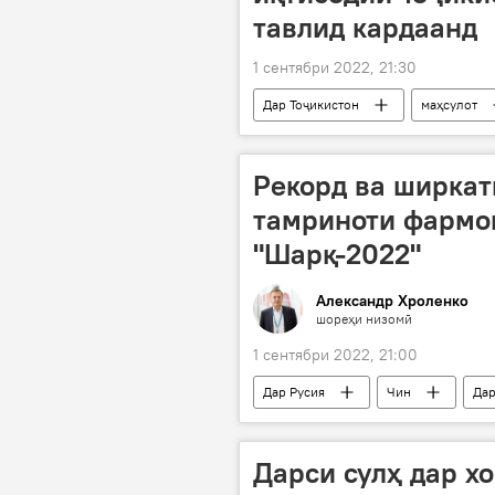
тавлид кардаанд
1 сентябри 2022, 21:30
Дар Тоҷикистон
маҳсулот
Иқтисод
тавлид
Рекорд ва ширкат
тамриноти фармо
"Шарқ-2022"
Александр Хроленко
шореҳи низомӣ
1 сентябри 2022, 21:00
Дар Русия
Чин
Дар
размоиш
Ғарб
Дарси сулҳ дар х