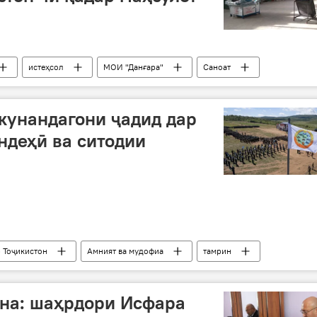
истеҳсол
МОИ "Данғара"
Саноат
кунандагони ҷадид дар
ндеҳӣ ва ситодии
 Тоҷикистон
Амният ва мудофиа
тамрин
она: шаҳрдори Исфара