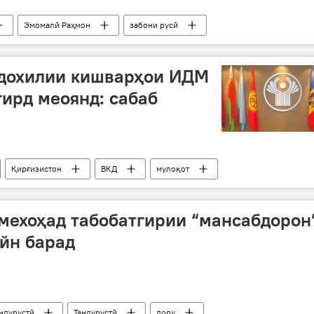
Эмомалӣ Раҳмон
забони русӣ
 дохилии кишварҳои ИДМ
гирд меоянд: сабаб
Қирғизистон
ВКД
мулоқот
мехоҳад табобатгирии “мансабдорон
айн барад
андурустӣ
Тандурустӣ
дору