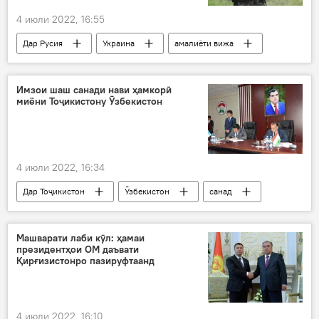
4 июли 2022, 16:55
Дар Русия
Украина
амалиёти вижа
Луганск
Имзои шаш санади нави ҳамкорӣ
миёни Тоҷикистону Ӯзбекистон
4 июли 2022, 16:34
Дар Тоҷикистон
Ӯзбекистон
санад
созишнома
имзо
ҳамкорӣ
Душанбе
Тошканд
Машварати лаби кӯл: ҳамаи
президентҳои ОМ даъвати
Қирғизистонро пазируфтаанд
4 июли 2022, 16:10