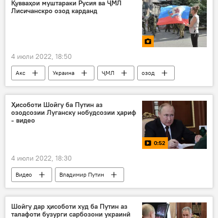
Амният ва мудофиа
Қувваҳои муштараки Русия ва ҶМЛ
Лисичанскро озод карданд
4 июли 2022, 18:50
Акс
Украина
ҶМЛ
озод
Ҳисоботи Шойгу ба Путин аз
озодсозии Луганску нобудсозии ҳариф
- видео
0:52
4 июли 2022, 18:30
Видео
Владимир Путин
Сергей Шойгу
Амният ва мудофиа
Луганск
Шойгу дар ҳисоботи худ ба Путин аз
талафоти бузурги сарбозони украинӣ