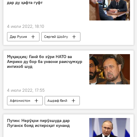
дар ду ҳафта гуфт
4 июли 2022, 18:10
Дар Русия
Сергей Шойгу
Владимир Путин
Вазорати мудофиаи Русия
Амният ва мудофиа
Муҳаққиқ: Ғанӣ бо зӯри НАТО ва
Амрико ду бор ба унвони раисҷумҳур
интихоб шуд
4 июли 2022, 17:55
Афғонистон
Ашраф Ғанӣ
интихобот
қалбакӣ
муҳаққиқ
Раисҷумҳур
НАТО
Амрико
Путин: Нерӯҳои пирӯзшуда дар
Луганск бояд истироҳат кунанд