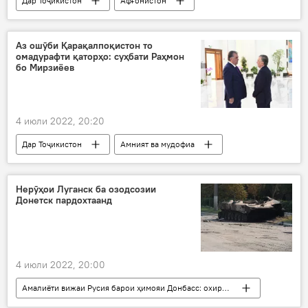
Дар Тоҷикистон
Афғонистон
Ҷабҳаи муқовимати миллии Афғонистон
конфронс
Душанбе
баргузор
Аз ошӯби Қарақалпоқистон то
омадурафти қаторҳо: суҳбати Раҳмон
бо Мирзиёев
4 июли 2022, 20:20
Дар Тоҷикистон
Амният ва мудофиа
Эмомалӣ Раҳмон
Шавкат Мирзиёев
суҳбати телефонӣ
Ӯзбекистон
Нерӯҳои Луганск ба озодсозии
Донетск пардохтаанд
4 июли 2022, 20:00
Амалиёти вижаи Русия барои ҳимояи Донбасс: охирин хабарҳо