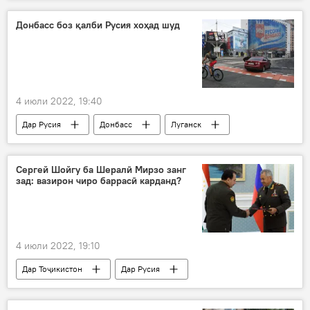
Дар Русия
Донбасс
амалиёт
низомӣ
Амният ва мудофиа
Донбасс боз қалби Русия хоҳад шуд
Луганск
Сергей Шойгу
Владимир Путин
4 июли 2022, 19:40
Дар Русия
Донбасс
Луганск
кӯмак
зиндагӣ
осоишта
Амалиёти вижаи Русия барои ҳимояи Донбасс: охирин хабарҳо
Сергей Шойгу ба Шералӣ Мирзо занг
зад: вазирон чиро баррасӣ карданд?
Украина
4 июли 2022, 19:10
Дар Тоҷикистон
Дар Русия
Шералӣ Мирзо
Сергей Шойгу