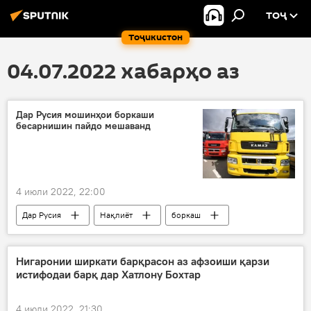
ТОҶ
Тоҷикистон
04.07.2022 хабарҳо аз
Дар Русия мошинҳои боркаши
бесарнишин пайдо мешаванд
4 июли 2022, 22:00
Дар Русия
Нақлиёт
боркаш
мошин
Нигаронии ширкати барқрасон аз афзоиши қарзи
истифодаи барқ дар Хатлону Бохтар
4 июли 2022, 21:30