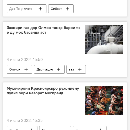
Дар Тоҷикистон
Сиёсат
Осиёи Марказӣ
мулоқот
Ӯзбекистон
Қирғизистон
Захоири газ дар Олмон танҳо барои як
ё ду моҳ басанда аст
4 июли 2022, 15:50
Олмон
Дар ҷаҳон
газ
Иқтисод
Муҳоҷирони Красноярскро рӯҳониёну
пулис зери назорат мегиранд
4 июли 2022, 15:35