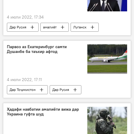
4 июли 2022, 17:34
Дар Русия
амалиёт
Луганск
Владимир Путин
Сергей Шойгу
истироҳат
Путин
Парвоз аз Екатеринбург самти
Душанбе ба таъхир афтод
4 июли 2022, 17:11
Дар Тоҷикистон
Дар Русия
Нақлиёт
Сомон Эйр
Парвозҳои миёни Русия ва Тоҷикистон: хабарҳои охирин
Ҳадафи навбатии амалиёти вижа дар
Украина гуфта шуд