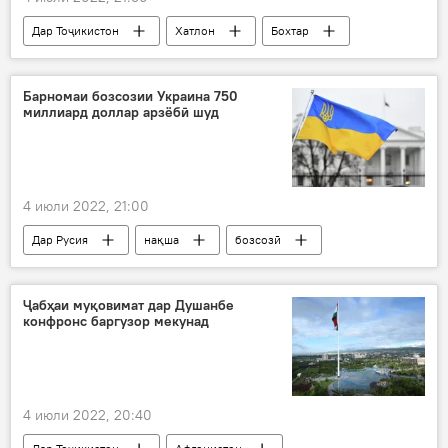
Дар Тоҷикистон
Хатлон
Бохтар
барқ
қарзҳо
мақомот
ширкат
Барномаи бозсозии Украина 750
миллиард доллар арзёбӣ шуд
4 июли 2022, 21:00
Дар Русия
нақша
бозсозӣ
миллиард
сарвазир
Украина
Ҷабҳаи муқовимат дар Душанбе
конфронс баргузор мекунад
4 июли 2022, 20:40