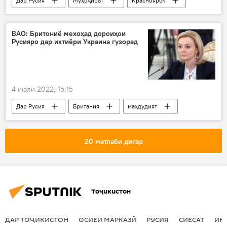
Дар Русия
Муҳоҷират
Красноярск
назорат
ВАО: Бритониё мехоҳад дороиҳои
Русияро дар ихтиёри Украина гузорад
4 июли 2022, 15:15
Дар Русия
Британия
маҳдудият
таҳрим
Ғарб
Дар ҷаҳон
Украина
20 матлаби дигар
Тоҷикистон
ДАР ТОҶИКИСТОН
ОСИЁИ МАРКАЗӢ
РУСИЯ
СИЁСАТ
ИҚ