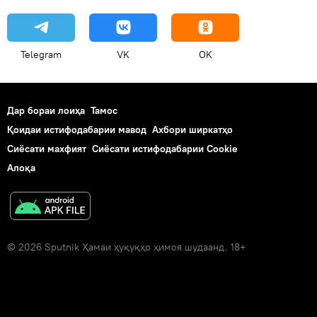
Telegram
VK
OK
Дар бораи лоиҳа
Тамос
Қоидаи истифодабарии мавод
Ахбори ширкатҳо
Сиёсати махфият
Сиёсати истифодабарии Cookie
Алоқа
© 2026 Sputnik Ҳамаи ҳуқуқҳо ҳимоя шудаанд. 18+