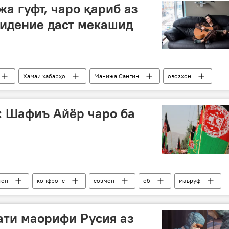
а гуфт, чаро қариб аз
идение даст мекашид
Ҳамаи хабарҳо
Манижа Сангин
овозхон
: Шафиъ Айёр чаро ба
тон
конфронс
созмон
об
маъруф
ати маорифи Русия аз