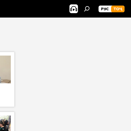
РУС
ТОҶ