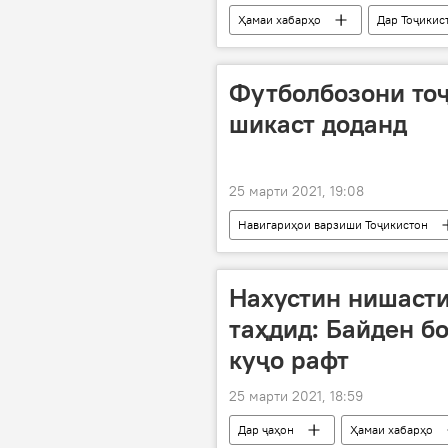
Ҳамаи хабарҳо
Дар Тоҷикис
Парвозҳои миёни Русия ва Тоҷикисто
Футболбозони тоҷ
шикаст доданд
25 марти 2021, 19:08
Навигариҳои варзиши Тоҷикистон
Нахустин нишаст
таҳдид: Байден б
куҷо рафт
25 марти 2021, 18:59
Дар ҷаҳон
Ҳамаи хабарҳо