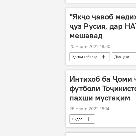
"Якҷо ҷавоб меди
ҷуз Русия, дар Н
мешавад
25 марти 2021, 18:30
Ҳамаи хабарҳо
Дар ҷаҳон
Интихоб ба Ҷоми 
футболи Тоҷикист
пахши мустақим
25 марти 2021, 18:14
Видео