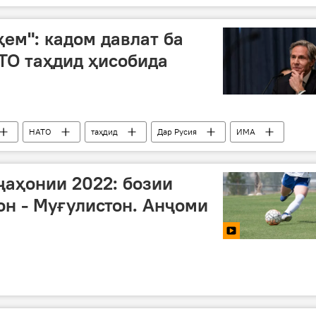
ҳем": кадом давлат ба
АТО таҳдид ҳисобида
НАТО
таҳдид
Дар Русия
ИМА
ҷаҳонии 2022: бозии
он - Муғулистон. Анҷоми