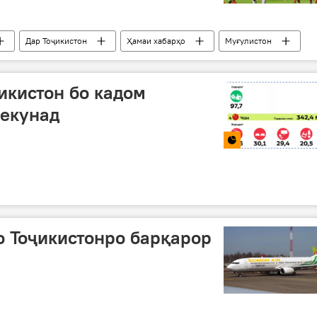
Дар Тоҷикистон
Ҳамаи хабарҳо
Муғулистон
икистон бо кадом
мекунад
о Тоҷикистонро барқарор