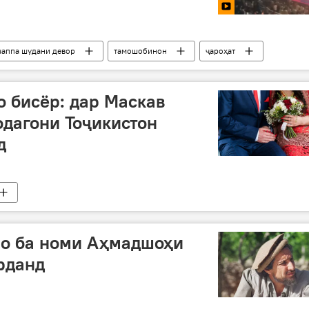
чаппа шудани девор
тамошобинон
ҷароҳат
о бисёр: дар Маскав
одагони Тоҷикистон
д
ро ба номи Аҳмадшоҳи
рданд