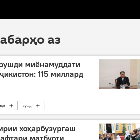
хабарҳо аз
 рушди миёнамуддати
оҷикистон: 115 миллард
рҳо
рушд
ирии хоҳарбузургаш
дафтари матбуоти