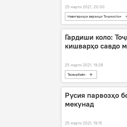
25 марти 2021, 20:00
Навигариҳои варзиши Тоҷикистон
футбол
Гардиши коло: Тоҷ
кишварҳо савдо 
25 марти 2021, 19:28
Тасвирбаён
Русия парвозҳо б
мекунад
25 марти 2021, 19:15