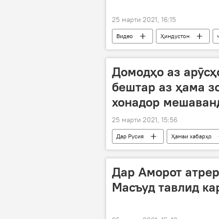
25 марти 2021, 16:15
Видео
Ҳиндустон
Домодҳо аз арӯсҳ
бештар аз ҳама з
хонадор мешаван
25 марти 2021, 15:56
Дар Русия
Ҳамаи хабарҳо
Дар Аморот атре
Масъуд тавлид ка