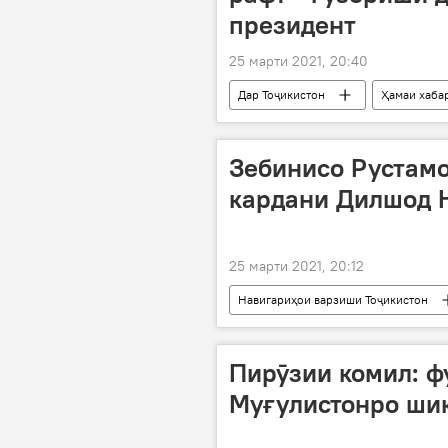
президент
25 марти 2021, 20:40
Дар Тоҷикистон
Ҳамаи хаба
Зебинисо Рустамо
кардани Дилшод 
25 марти 2021, 20:12
Навигариҳои варзиши Тоҷикистон
Дилшод Назаров
шикоят
Пирӯзии комил: ф
Муғулистонро шик