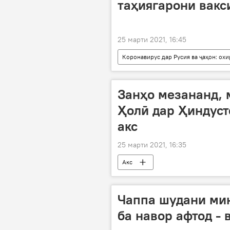
таҳиягарони вакс
25 марти 2021, 16:45
Коронавирус дар Русия ва ҷаҳон: ох
мукофот
таҳия
вак
Занҳо мезананд, 
Ҳолӣ дар Ҳиндуст
акс
25 марти 2021, 16:35
Акс
Чаппа шудани ми
ба навор афтод - 