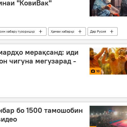
инаи "КовиВак"
ирин хабару гузоришҳо
Ҳамаи хабарҳо
Дар Русия
сина
коронавирус
мардҳо мерақсанд: иди
он чигуна мегузарад -
10
нбар бо 1500 тамошобин
видео