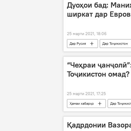
Дуоҳои бад: Маниж
ширкат дар Евров
25 марти 2021, 18:06
Дар Русия
Дар Тоҷикистон
дуо
“Чеҳраи ҷанҷолӣ”
Тоҷикистон омад?
25 марти 2021, 17:25
Ҳамаи хабарҳо
Дар Тоҷикис
Афғонистон
Қадрдонии Вазор