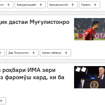
тон
барқароршавӣ
барқарорсозӣ
Парвоз
н: хабарҳои охирин
Дар Русия
ик дастаи Муғулистонро
Дар Тоҷикистон
Ҳамаи хабарҳо
и роҳбари ИМА зери
оз фаромӯш кард, ки ба