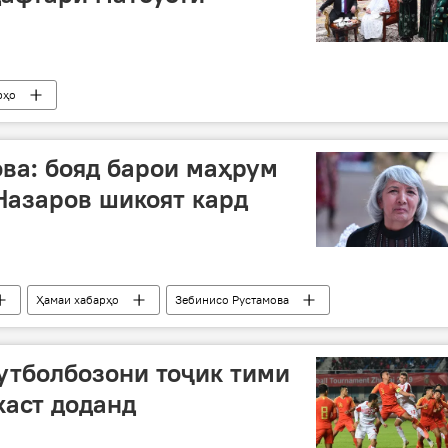
рҳо
ва: бояд барои маҳрум
Назаров шикоят кард
Ҳамаи хабарҳо
Зебинисо Рустамова
Дар Тоҷикистон
утболбозони тоҷик тими
аст доданд