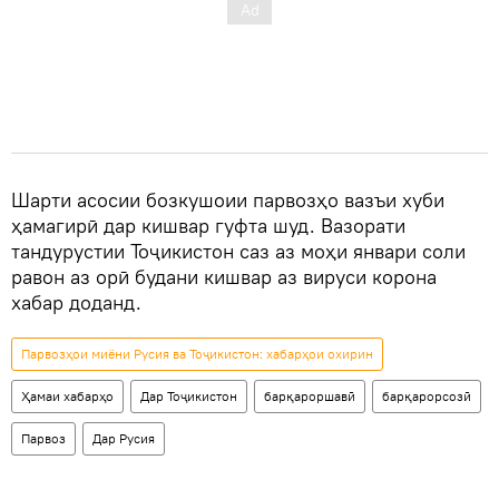
Шарти асосии бозкушоии парвозҳо вазъи хуби
ҳамагирӣ дар кишвар гуфта шуд. Вазорати
тандурустии Тоҷикистон саз аз моҳи январи соли
равон аз орӣ будани кишвар аз вируси корона
хабар доданд.
Парвозҳои миёни Русия ва Тоҷикистон: хабарҳои охирин
Ҳамаи хабарҳо
Дар Тоҷикистон
барқароршавӣ
барқарорсозӣ
Парвоз
Дар Русия