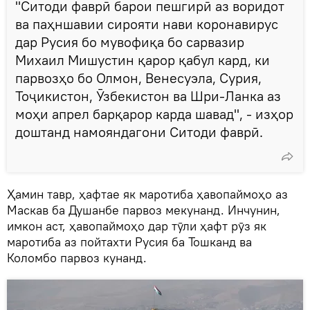
"Ситоди фаврӣ барои пешгирӣ аз воридот
ва паҳншавии сирояти нави коронавирус
дар Русия бо мувофиқа бо сарвазир
Михаил Мишустин қарор қабул кард, ки
парвозҳо бо Олмон, Венесуэла, Сурия,
Тоҷикистон, Ӯзбекистон ва Шри-Ланка аз
моҳи апрел барқарор карда шавад", - изҳор
доштанд намояндагони Ситоди фаврӣ.
Ҳамин тавр, ҳафтае як маротиба ҳавопаймоҳо аз
Маскав ба Душанбе парвоз мекунанд. Инчунин,
имкон аст, ҳавопаймоҳо дар тӯли ҳафт рӯз як
маротиба аз пойтахти Русия ба Тошканд ва
Коломбо парвоз кунанд.