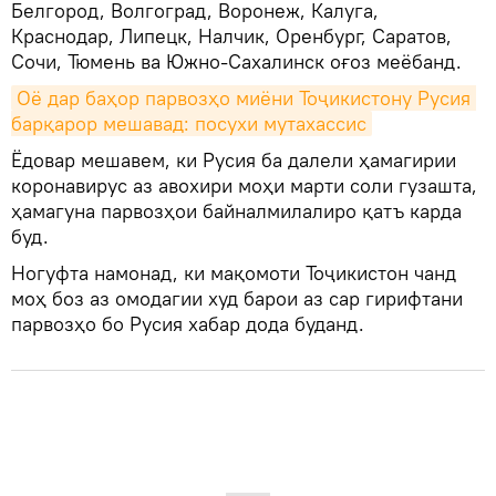
Белгород, Волгоград, Воронеж, Калуга,
Краснодар, Липецк, Налчик, Оренбург, Саратов,
Сочи, Тюмень ва Южно-Сахалинск оғоз меёбанд.
Оё дар баҳор парвозҳо миёни Тоҷикистону Русия 
барқарор мешавад: посухи мутахассис
Ёдовар мешавем, ки Русия ба далели ҳамагирии
коронавирус аз авохири моҳи марти соли гузашта,
ҳамагуна парвозҳои байналмилалиро қатъ карда
буд.
Ногуфта намонад, ки мақомоти Тоҷикистон чанд
моҳ боз аз омодагии худ барои аз сар гирифтани
парвозҳо бо Русия хабар дода буданд.