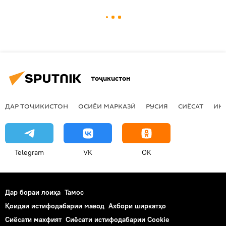
Тоҷикистон
ДАР ТОҶИКИСТОН
ОСИЁИ МАРКАЗӢ
РУСИЯ
СИЁСАТ
ИҚ
Telegram
VK
OK
Дар бораи лоиҳа
Тамос
Қоидаи истифодабарии мавод
Ахбори ширкатҳо
Сиёсати махфият
Сиёсати истифодабарии Cookie