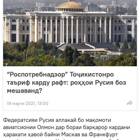
“Роспотребнадзор” Тоҷикистонро
таъриф карду рафт: роҳҳои Русия боз
мешаванд?
19 марти 2021, 13:00
Федератсияи Русия аллакай бо мақомоти
авиатсионии Олмон дар бораи барқарор кардани
ҳаракати ҳавоӣ байни Маскав ва Франкфурт