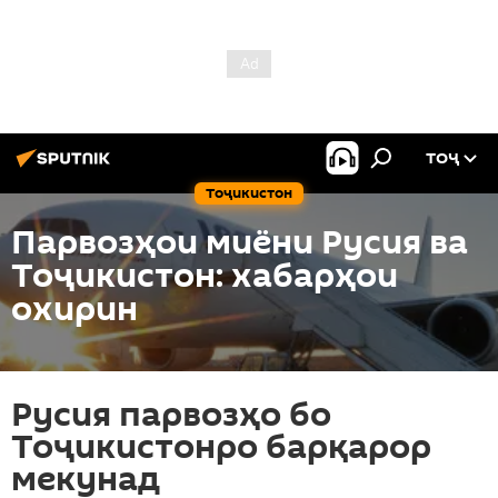
ТОҶ
Тоҷикистон
Парвозҳои миёни Русия ва
Тоҷикистон: хабарҳои
охирин
Русия парвозҳо бо
Тоҷикистонро барқарор
мекунад