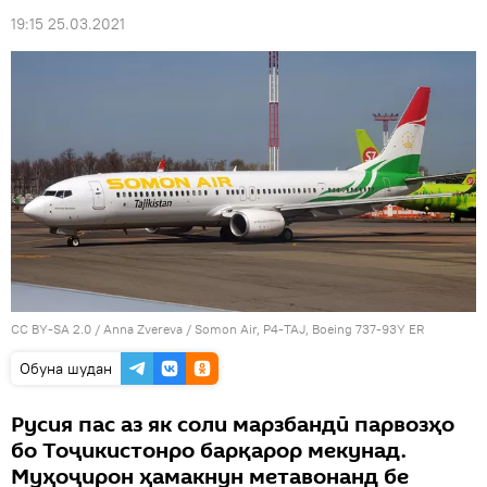
19:15 25.03.2021
CC BY-SA 2.0
/
Anna Zvereva
/
Somon Air, P4-TAJ, Boeing 737-93Y ER
Обуна шудан
Русия пас аз як соли марзбандӣ парвозҳо
бо Тоҷикистонро барқарор мекунад.
Муҳоҷирон ҳамакнун метавонанд бе