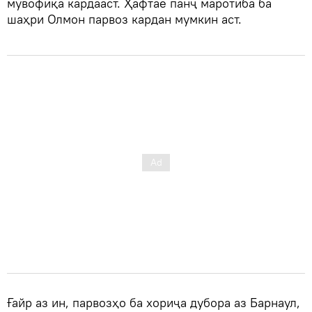
мувофиқа кардааст. Ҳафтае панҷ маротиба ба
шаҳри Олмон парвоз кардан мумкин аст.
Ғайр аз ин, парвозҳо ба хориҷа дубора аз Барнаул,