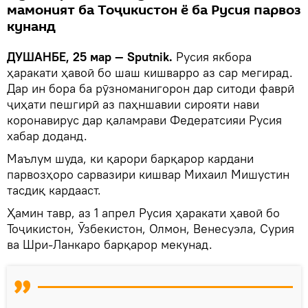
мамоният ба Тоҷикистон ё ба Русия парвоз
кунанд
ДУШАНБЕ, 25 мар — Sputnik.
Русия якбора
ҳаракати ҳавоӣ бо шаш кишварро аз сар мегирад.
Дар ин бора ба рӯзноманигорон дар ситоди фаврӣ
ҷиҳати пешгирӣ аз паҳншавии сирояти нави
коронавирус дар қаламрави Федератсияи Русия
хабар доданд.
Маълум шуда, ки қарори барқарор кардани
парвозҳоро сарвазири кишвар Михаил Мишустин
тасдиқ кардааст.
Ҳамин тавр, аз 1 апрел Русия ҳаракати ҳавоӣ бо
Тоҷикистон, Ӯзбекистон, Олмон, Венесуэла, Сурия
ва Шри-Ланкаро барқарор мекунад.