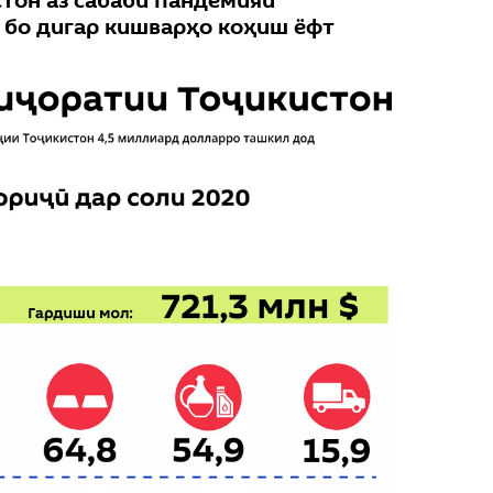
стон аз сабаби пандемияи
 бо дигар кишварҳо коҳиш ёфт