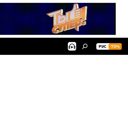
РУС
ТОҶ