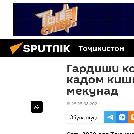
Тоҷикистон
Гардиши ко
кадом киш
мекунад
19:28 25.03.2021
Обуна шудан