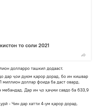
кистон то соли 2021
ллион долларро ташкил додааст.
до дар ҷои дуюм қарор дорад, бо ин кишвар
,1 миллион доллар фоида ба даст овард.
 мебандад. Дар ин ҷо ҳаҷми савдо ба 633,9
урӣ - Чин дар хатти 4-ум қарор дорад.