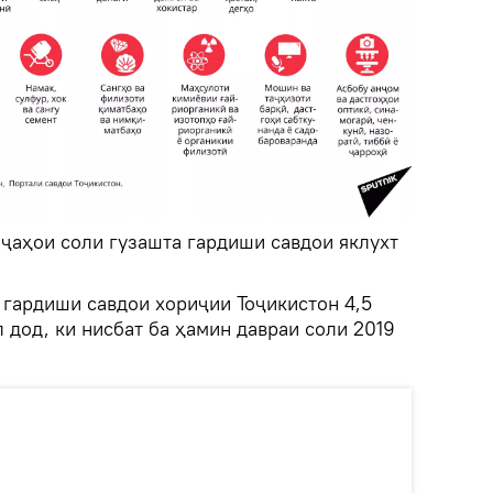
иҷаҳои соли гузашта гардиши савдои яклухт
 гардиши савдои хориҷии Тоҷикистон 4,5
дод, ки нисбат ба ҳамин давраи соли 2019