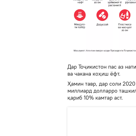
Дар Тоҷикистон пас аз нат
ва чакана коҳиш ёфт.
Ҳамин тавр, дар соли 2020
миллиард долларро ташкил 
қариб 10% камтар аст.