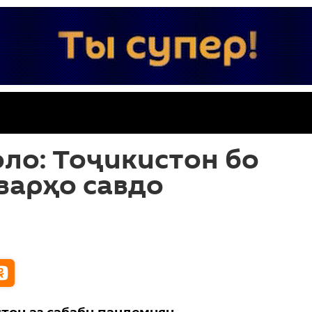
ло: Тоҷикистон бо
варҳо савдо