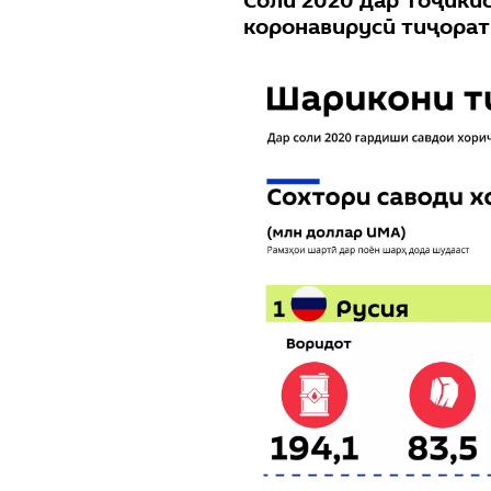
Соли 2020 дар Тоҷики
коронавирусӣ тиҷорат