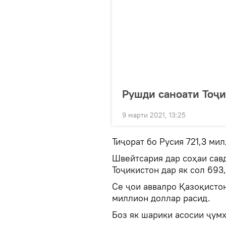
Рушди саноати Тоҷи
9 марти 2021, 13:25
Тиҷорат бо Русия 721,3 ми
Швейтсария дар соҳаи сав
Тоҷикистон дар як сол 693
Се ҷои аввалро Қазоқистон
миллион доллар расид.
Боз як шарики асосии ҷумҳ