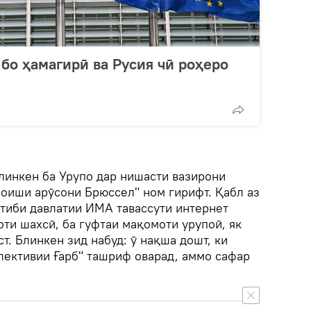
 бо ҳамагирӣ ва Русия чӣ роҳеро
линкен ба Урупо дар нишасти вазирони
оиши арӯсони Брюссел" ном гирифт. Қабл аз
отиби давлатии ИМА тавассути интернет
ти шахсӣ, ба гуфтаи мақомоти урупоӣ, як
т. Блинкен зид набуд: ӯ нақша дошт, ки
лективии Ғарб" ташриф оварад, аммо сафар