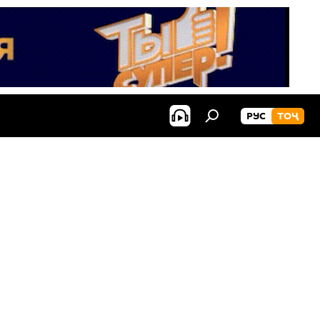
РУС
ТОҶ