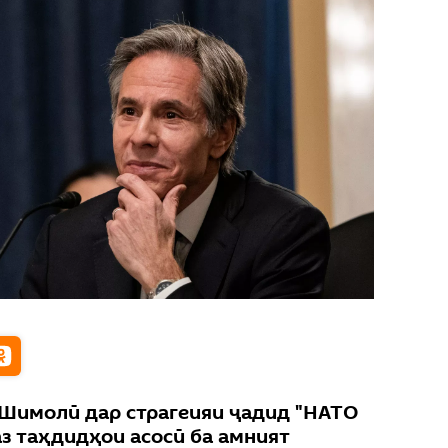
Шимолӣ дар страгеияи ҷадид "НАТО
аз таҳдидҳои асосӣ ба амният