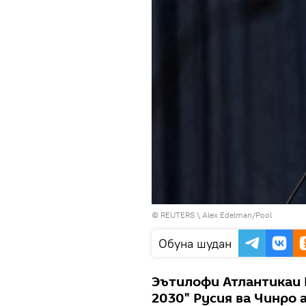
©
REUTERS
\ Alex Edelman/Pool
Обуна шудан
Эътилофи Атлантикаи 
2030" Русия ва Чинро 