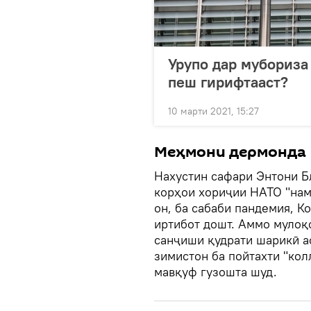
Урупо дар мубориза
пеш гирифтааст?
10 марти 2021, 15:27
Меҳмони дермонда
Нахустин сафари Энтони Б
корҳои хориҷии НАТО "нам
он, ба сабаби пандемия, К
иртибот дошт. Аммо мулоқо
санҷиши қудрати шарикӣ ас
зимистон ба пойтахти "кол
мавқуф гузошта шуд.