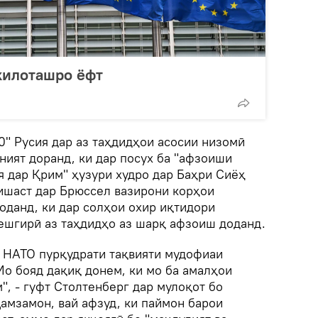
килоташро ёфт
0" Русия дар аз таҳдидҳои асосии низомӣ
ният доранд, ки дар посух ба "афзоиши
я дар Қрим" ҳузури худро дар Баҳри Сиёҳ
нишаст дар Брюссел вазирони корҳои
оданд, ки дар солҳои охир иқтидори
ешгирӣ аз таҳдидҳо аз шарқ афзоиш доданд.
, НАТО пурқудрати тақвияти мудофиаи
Мо бояд дақиқ донем, ки мо ба амалҳои
", - гуфт Столтенберг дар мулоқот бо
амзамон, вай афзуд, ки паймон барои