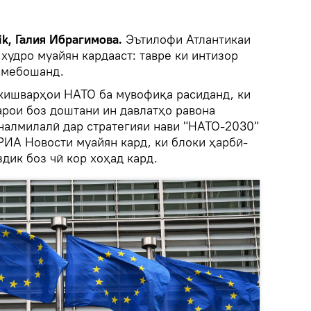
k, Галия Ибрагимова.
Эътилофи Атлантикаи
удро муайян кардааст: тавре ки интизор
н мебошанд.
кишварҳои НАТО ба мувофиқа расиданд, ки
ои боз доштани ин давлатҳо равона
налмилалӣ дар стратегияи нави "НАТО-2030"
 РИА Новости муайян кард, ки блоки ҳарбӣ-
здик боз чӣ кор хоҳад кард.