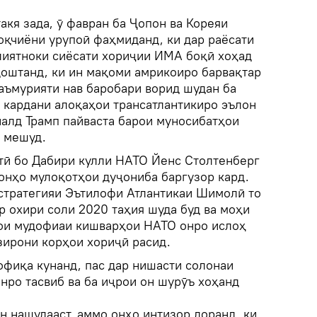
такя зада, ӯ фавран ба Ҷопон ва Кореяи
оқчиёни урупоӣ фаҳмиданд, ки дар раёсати
иятноки сиёсати хориҷии ИМА боқӣ хоҳад
доштанд, ки ин мақоми амрикоиро барвақтар
маъмурияти нав баробари ворид шудан ба
 кардани алоқаҳои трансатлантикиро эълон
налд Трамп пайваста барои муносибатҳои
 мешуд.
тӣ бо Дабири кулли НАТО Йенс Столтенберг
онҳо мулоқотҳои дуҷониба баргузор кард.
стратегияи Эътилофи Атлантикаи Шимолӣ то
р охири соли 2020 таҳия шуда буд ва моҳи
ои мудофиаи кишварҳои НАТО онро ислоҳ
зирони корҳои хориҷӣ расид.
офиқа кунанд, пас дар нишасти солонаи
нро тасвиб ва ба иҷрои он шурӯъ хоҳанд
н нашудааст, аммо онҳо интизор доранд, ки