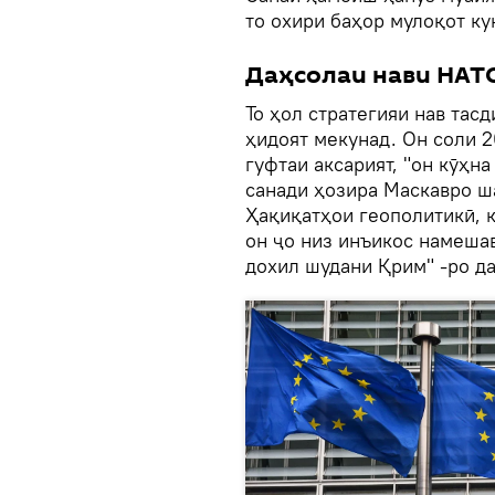
то охири баҳор мулоқот ку
Даҳсолаи нави НАТ
То ҳол стратегияи нав тас
ҳидоят мекунад. Он соли 2
гуфтаи аксарият, "он кӯҳн
санади ҳозира Маскавро ш
Ҳақиқатҳои геополитикӣ, к
он ҷо низ инъикос намешав
дохил шудани Қрим" -ро да