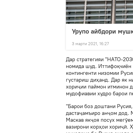
Урупо айбдори муш
3 марти 2021, 16:27
Дар стратегияи "НАТО-203
номида шуд. Иттифоқчиён 
контингенти низомии Руси
густариш диҳанд. Дар як 
хориҷии паймон итминон д
мудофиавии худро барои п
"Барои боз доштани Русия
дастаҷамъиро анҷом дод. 
Маскав якҷоя посух мегӯем
вазирони корҳои хориҷӣ. Ҳ