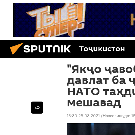
Тоҷикистон
"Якҷо ҷаво
давлат ба ҷ
НАТО таҳд
мешавад
18:30 25.03.2021
(Навсозишуда:
1