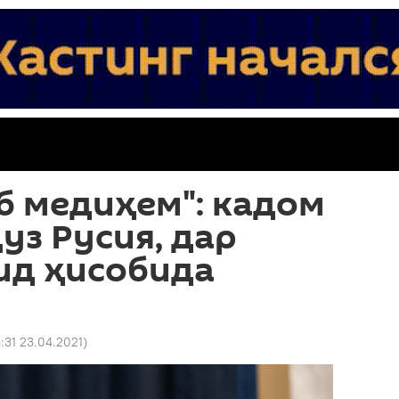
б медиҳем": кадом
уз Русия, дар
ид ҳисобида
6:31 23.04.2021
)