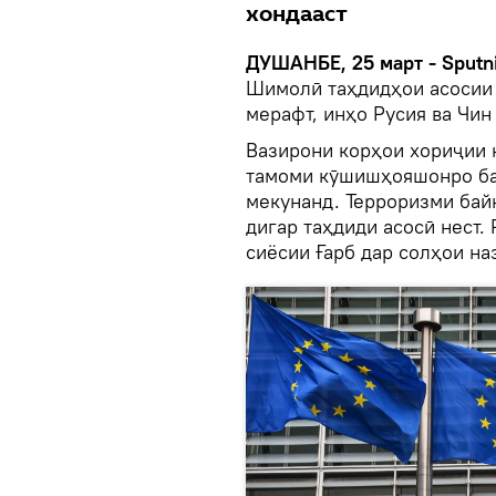
хондааст
ДУШАНБЕ, 25 март - Sputni
Шимолӣ таҳдидҳои асосии х
мерафт, инҳо Русия ва Чи
Вазирони корҳои хориҷии 
тамоми кӯшишҳояшонро бар
мекунанд. Терроризми бай
дигар таҳдиди асосӣ нест.
сиёсии Ғарб дар солҳои на