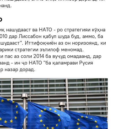
нанд.
О
диқ нашудааст ва НАТО - ро стратегияи кӯҳна
010 дар Лиссабон қабул шуда буд, аммо, ба
а шудааст". Иттифоқчиён аз он норизоянд, ки
арики стратегии эътилоф меномад.
и пас аз соли 2014 ба вуҷуд омадаанд, дар
анд - ин ҷо НАТО "ба қаламрави Русия
р назар дорад.