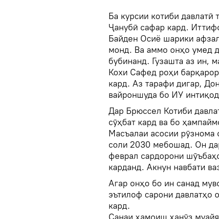
Ба курсии котиби давлатӣ 
Ҷанубӣ сафар кард. Иттиф
Байден Осиё шарики афзал
монд. Ва аммо онҳо умед 
бубинанд. Гузашта аз ин, 
Кохи Сафед роҳи барқарор
кард. Аз тарафи дигар, До
вайроншуда бо ИУ интиқод
Дар Брюссел Котиби давла
сӯҳбат кард ва бо ҳампайм
Масъалаи асосии рӯзнома 
соли 2030 мебошад. Он да
феврал сардорони шӯъбаҳ
карданд. Акнун навбати ва
Агар онҳо бо ин санад мув
эътилоф сарони давлатҳо о
кард.
Санаи ҳамоиш ҳанӯз муайя