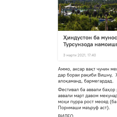
Ҳиндустон ба мунос
Турсунзода намоиш
3 марти 2021, 17:40
Аммо, аксар вақт чунин м
дар бораи рақиби Вишну, 
алоқаманд, бармегардад.
Фестивал ба аввали баҳор 
аввали март давом мекунад
моҳи пурра рост меояд (б
Порнмаши маъруф аст).
ВИДЕО