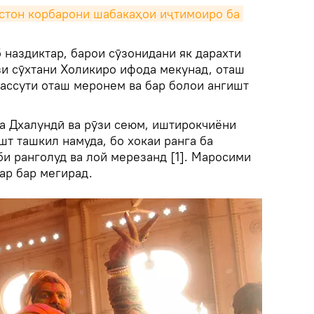
стон корбарони шабакаҳои иҷтимоиро ба 
б наздиктар, барои сӯзонидани як дарахти
зи сӯхтани Холикиро ифода мекунад, оташ
вассути оташ меронем ва бар болои ангишт
ба Дхалундӣ ва рӯзи сеюм, иштирокчиёни
шт ташкил намуда, бо хокаи ранга ба
и ранголуд ва лой мерезанд [1]. Маросими
ар бар мегирад.