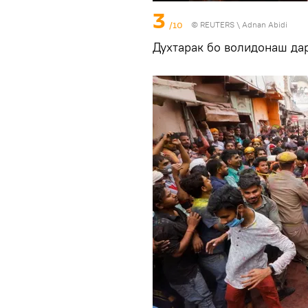
3
/10
©
REUTERS
\ Adnan Abidi
Духтарак бо волидонаш да