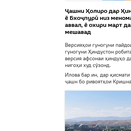
Ҷашни Ҳолиро дар Ҳин
ё Бхоҷпурӣ низ меном
аввал, ё охири март д
мешавад
Версияҳои гуногуни пайдо
гуногуни Ҳиндустон робит
версия афсонаи ҳиндуҳо да
нигоҳи худ сӯзонд.
Илова бар ин, дар қисмат
ҷашн бо ривоятҳои Кришна 