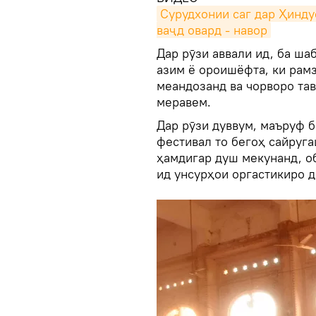
Сурудхонии саг дар Ҳинду
ваҷд овард - навор
Дар рӯзи аввали ид, ба ша
азим ё ороишёфта, ки рам
меандозанд ва чорворо та
меравем.
Дар рӯзи дуввум, маъруф 
фестивал то бегоҳ сайруга
ҳамдигар душ мекунанд, об
ид унсурҳои оргастикиро д