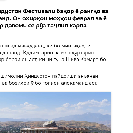
дустон Фестивали баҳор ё рангҳо ва
анд. Он охирҳои моҳҳои феврал ва ё
ар давоми се рӯз таҷлил карда
иши ид мавҷуданд, ки бо минтақаҳои
а доранд. Қадимтарин ва машҳуртарин
р бораи он аст, ки чӣ гуна Шива Камаро бо
и шимолии Ҳиндустон пайдоиши анъанаи
ва бозиҳои ӯ бо гопиён алоқаманд аст.