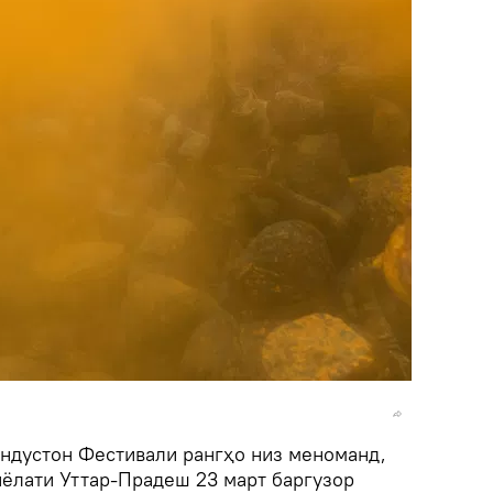
ндустон Фестивали рангҳо низ меноманд,
иёлати Уттар-Прадеш 23 март баргузор