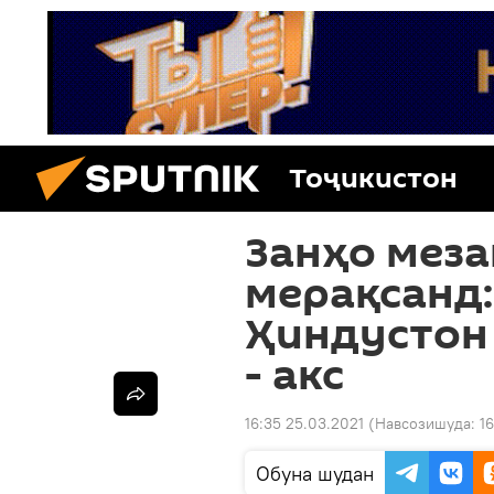
Тоҷикистон
Занҳо меза
мерақсанд:
Ҳиндустон
- акс
16:35 25.03.2021
(Навсозишуда:
1
Обуна шудан