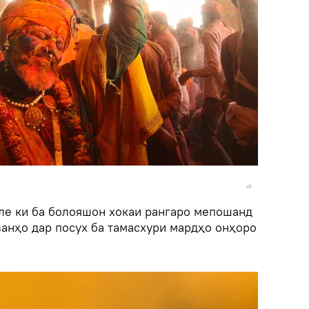
ле ки ба болояшон хокаи рангаро мепошанд
занҳо дар посух ба тамасхури мардҳо онҳоро