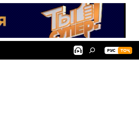
РУС
ТОҶ