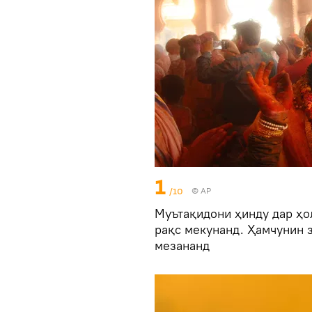
1
/10
© AP
Муътақидони ҳинду дар ҳо
рақс мекунанд. Ҳамчунин 
мезананд