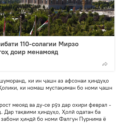
ибати 110-солагии Мирзо
гоҳ доир менамояд
ешуморанд, ки ин ҷашн аз афсонаи ҳиндуҳо
Ҳолики, ки номаш мустақиман бо номи ҷашн
рост меояд ва ду-се рӯз дар охири феврал -
. Дар тақвими ҳиндуҳо, Ҳолӣ одатан ба
а забони ҳиндӣ бо номи Фалгун Пурнима ё