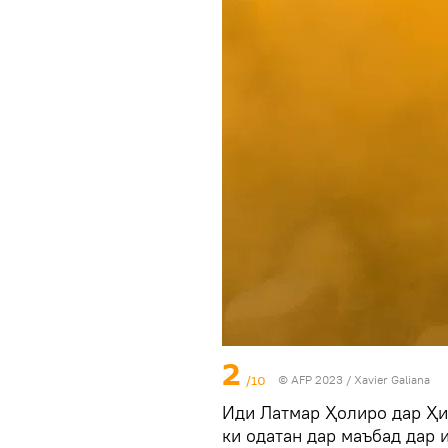
2
/10
© AFP 2023 / Xavier Galiana
Иди Латмар Ҳолиро дар Ҳи
ки одатан дар маъбад дар 