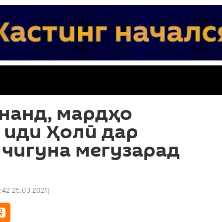
нанд, мардҳо
 иди Ҳолӣ дар
 чигуна мегузарад
6:42 25.03.2021
)