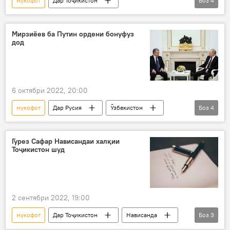
мукофот
Дар Тоҷикистон
Боз
4
Эмомалӣ Раҳмон
рутба
ҳифз
сарҳад
тартиботи ҷамъиятӣ
Мирзиёев ба Путин ордени бонуфуз
дод
6 октябри 2022, 20:00
мукофот
Дар Русия
Ӯзбекистон
Боз
4
Шавкат Мирзиёев
Владимир Путин
орден
сарфароз
Гурез Сафар Нависандаи халқии
Тоҷикистон шуд
2 сентябри 2022, 19:00
мукофот
Дар Тоҷикистон
Нависанда
Боз
3