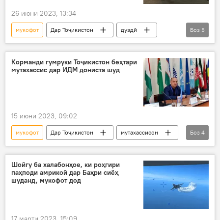
26 июни 2023, 13:34
мукофот
Дар Тоҷикистон
дуздӣ
Боз
5
одамрабоӣ
ВКД
тасдиқ
бонк
Рӯйдод, ҷиноят ва ҳолатҳои фавқулода
Корманди гумруки Тоҷикистон беҳтари
мутахассис дар ИДМ дониста шуд
15 июни 2023, 09:02
мукофот
Дар Тоҷикистон
мутахассисон
Боз
4
ИДМ
гумрук
беҳтарин
корманд
Шойгу ба халабонҳое, ки роҳгири
паҳподи амрикоӣ дар Баҳри сиёҳ
шуданд, мукофот дод
17 марти 2023, 15:09