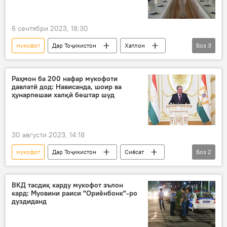
6 сентябри 2023, 18:30
мукофот
Дар Тоҷикистон
Хатлон
Боз
3
Давлаталӣ Саид
фаъолон
Сиёсат
Раҳмон ба 200 нафар мукофоти
давлатӣ дод: Нависанда, шоир ва
ҳунарпешаи халқӣ бештар шуд
30 августи 2023, 14:18
мукофот
Дар Тоҷикистон
Сиёсат
Боз
2
ҷоиза
давлатӣ
ВКД тасдиқ карду мукофот эълон
кард: Муовини раиси "Ориёнбонк"-ро
дуздиданд