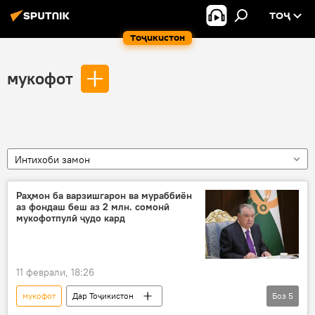
ТОҶ
Тоҷикистон
мукофот
Интихоби замон
Раҳмон ба варзишгарон ва мураббиён
аз фондаш беш аз 2 млн. сомонӣ
мукофотпулӣ ҷудо кард
11 феврали, 18:26
мукофот
Дар Тоҷикистон
Боз
5