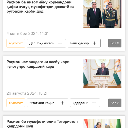
Раисҷумҳур
Раҳмон ба низомиёну кормандони
ҳифзи ҳуқуқ мукофотҳои давлатӣ ва
рутбаҳои ҳарбӣ дод
4 сентябри 2024, 14:31
мукофот
Дар Тоҷикистон
Раисҷумҳур
Боз
3
рутба
Эмомалӣ Раҳмон
генерал
Раҳмон намояндагони касбу кори
гуногунро қадрдонӣ кард
29 августи 2024, 13:21
мукофот
Эмомалӣ Раҳмон
қадрдонӣ
Боз
2
ҷоиза
истиқлолият
Раҳмон бо мукофоти олии Тотористон
қадрдонӣ шуд