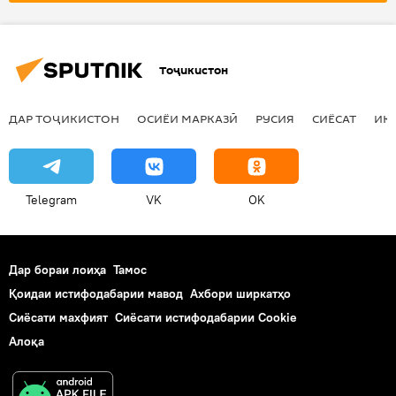
Тоҷикистон
ДАР ТОҶИКИСТОН
ОСИЁИ МАРКАЗӢ
РУСИЯ
СИЁСАТ
ИҚ
Telegram
VK
OK
Дар бораи лоиҳа
Тамос
Қоидаи истифодабарии мавод
Ахбори ширкатҳо
Сиёсати махфият
Сиёсати истифодабарии Cookie
Алоқа