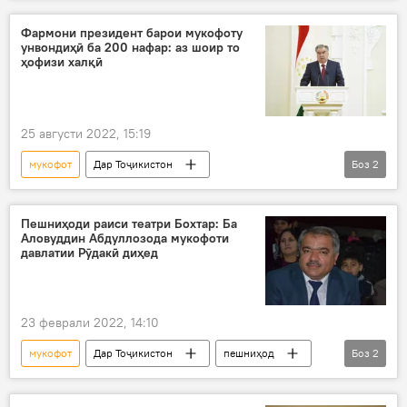
сарфароз
Раисҷумҳур
тақдим
Фармони президент барои мукофоту
унвондиҳӣ ба 200 нафар: аз шоир то
ҳофизи халқӣ
25 августи 2022, 15:19
мукофот
Дар Тоҷикистон
Боз
2
Эмомалӣ Раҳмон
орден
ҷоиза
Пешниҳоди раиси театри Бохтар: Ба
Аловуддин Абдуллозода мукофоти
давлатии Рӯдакӣ диҳед
23 феврали 2022, 14:10
мукофот
Дар Тоҷикистон
пешниҳод
Боз
2
Рӯдакӣ
Аловуддин Абдуллоев