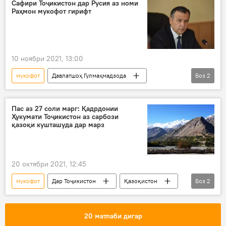
Сафири Тоҷикистон дар Русия аз номи
Раҳмон мукофот гирифт
10 ноябри 2021, 13:00
мукофот
Давлатшоҳ Гулмаҳмадзода
Боз
2
ВУХ-и Тоҷикистон
Сироҷиддин Муҳриддин
Пас аз 27 соли марг: Қадрдонии
Ҳукумати Тоҷикистон аз сарбози
қазоқи кушташуда дар марз
20 октябри 2021, 12:45
мукофот
Дар Тоҷикистон
Қазоқистон
Боз
2
орден
медал
20 матлаби дигар