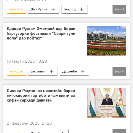
мукофот
Дар Русия
паҳпод
Боз
3
халабон
қадрдонӣ
Вазорати дифои Русия
Қарори Рустам Эмомалӣ дар бораи
баргузории фестивали “Сайри гули
лола” дар пойтахт
10 марти 2023, 19:29
мукофот
фестивал
Душанбе
Боз
4
Дар Тоҷикистон
ҷашни "Сайри лола"
қарор
Рустами Эмомалӣ
Сипоси Раҳмон аз низомиён барои
нигоҳдории тартиботи ҷамъиятӣ ва
ҳифзи сарҳади давлатӣ
21 феврали 2023, 21:20