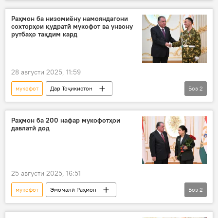
варзишгарони тоҷик
варзишгар
Навигариҳои варзиши Тоҷикистон
Раҳмон ба низомиёну намояндагони
сохторҳои қудратӣ мукофот ва унвону
мукофотпулӣ
Эмомалӣ Раҳмон
рутбаҳо тақдим кард
28 августи 2025, 11:59
мукофот
Дар Тоҷикистон
Боз
2
Эмомалӣ Раҳмон
низомиён
истиқлолият
Раҳмон ба 200 нафар мукофотҳои
давлатӣ дод
25 августи 2025, 16:51
мукофот
Эмомалӣ Раҳмон
Боз
2
Дар Тоҷикистон
мукофоти давлатӣ