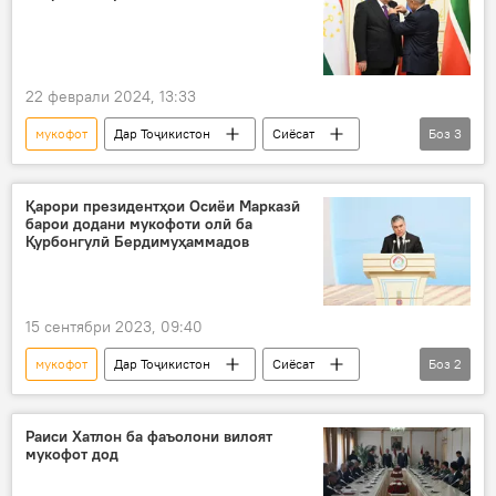
22 феврали 2024, 13:33
мукофот
Дар Тоҷикистон
Сиёсат
Боз
3
Эмомалӣ Раҳмон
орден
Тотористон
Қарори президентҳои Осиёи Марказӣ
барои додани мукофоти олӣ ба
Қурбонгулӣ Бердимуҳаммадов
15 сентябри 2023, 09:40
мукофот
Дар Тоҷикистон
Сиёсат
Боз
2
Осиёи Марказӣ
Қурбонгулӣ Бердимуҳаммадов
Раиси Хатлон ба фаъолони вилоят
мукофот дод